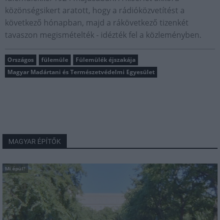
közönségsikert aratott, hogy a rádióközvetítést a
következő hónapban, majd a rákövetkező tizenkét
tavaszon megismételték - idézték fel a közleményben.
Országos
fülemüle
Fülemülék éjszakája
Magyar Madártani és Természetvédelmi Egyesület
MAGYAR ÉPÍTŐK
Mi épül?