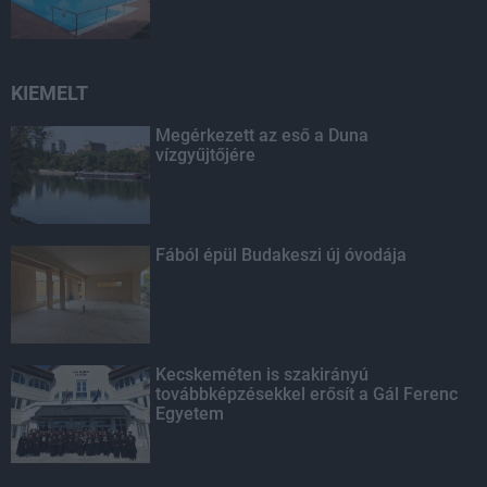
KIEMELT
Megérkezett az eső a Duna
vízgyűjtőjére
Fából épül Budakeszi új óvodája
Kecskeméten is szakirányú
továbbképzésekkel erősít a Gál Ferenc
Egyetem