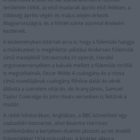
területein töltik, az első madarak április első felében, a
többség április végén és május elején érkezik
Magyarországra, és a hímek szinte azonnal énekelni
kezdenek.
A közleményben kitértek arra is, hogy a fülemüle hangja
a művészeket is megihlette: például Andersen Fülemüle
című meséjéből Sztravinszkij írt operát, Händel
orgonaversenyében a kakukk mellett a fülemüle strófái
is megszólalnak, Oscar Wilde A csalogány és a rózsa
című novellájának csalogány főhőse dalát és vérét
áldozta a szerelem oltárán, de Arany János, Samuel
Taylor Coleridge és John Keats verseiben is feltűnik a
madár.
A rádió hőskorában, Angliában, a BBC közvetített egy
szabadtéri koncertet, ahol Beatrice Harrison
csellóművész a kertjében duettet játszott az ott éneklő
fülemülékkel 1924 májusában. A kísérlet akkora