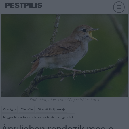
Fotó: birdguides.com / Roger Wilmshurst
Országos
fülemüle
Fülemülék éjszakája
Magyar Madártani és Természetvédelmi Egyesület