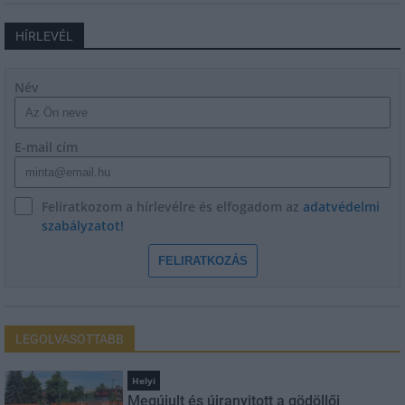
HÍRLEVÉL
Név
E-mail cím
Feliratkozom a hírlevélre és elfogadom az
adatvédelmi
szabályzatot!
FELIRATKOZÁS
LEGOLVASOTTABB
Helyi
Megújult és újranyitott a gödöllői