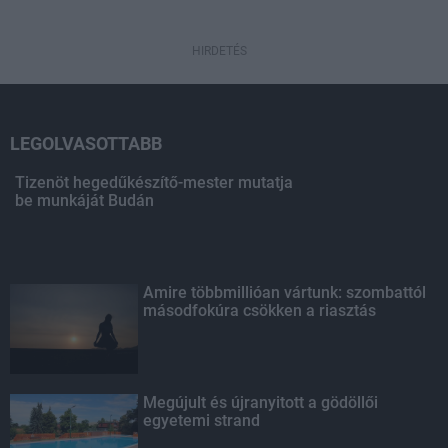
HIRDETÉS
LEGOLVASOTTABB
Tizenöt hegedűkészítő-mester mutatja
be munkáját Budán
Amire többmillióan vártunk: szombattól
másodfokúra csökken a riasztás
Megújult és újranyitott a gödöllői
egyetemi strand