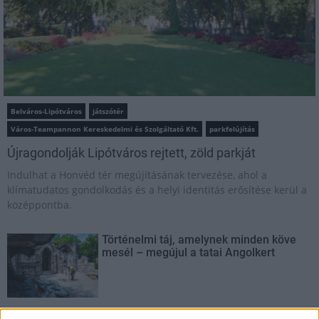
Belváros-Lipótváros
játszótér
Város-Teampannon Kereskedelmi és Szolgáltató Kft.
parkfelújítás
Újragondolják Lipótváros rejtett, zöld parkját
Indulhat a Honvéd tér megújításának tervezése, ahol a
klímatudatos gondolkodás és a helyi identitás erősítése kerül a
középpontba.
Történelmi táj, amelynek minden köve
mesél – megújul a tatai Angolkert
M1 bővítés: már zajlik a teljesen új