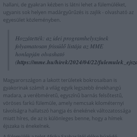
hallani, de gyakran kézben is látni lehet a fülemüléket,
ugyanis sok helyen madárgyűrűzés is zajlik - olvasható az
egyesület közleményben.
Hozzátették: az idei programhelyszínek
folyamatosan frissülő listája az MME
honlapján olvasható
(
https://mme.hu/hirek/2024/04/22/fulemulek_ejs
Magyarországon a lakott területek bokrosaiban is
gyakorinak számít a világ egyik legszebb énekhangú
madara, a verébméretű, egyszínű barnás felsőtestű,
vöröses farkú fülemüle, amely nemcsak kilométernyi
távolságra hallatszó hangja és énekének változatossága
miatt híres, de az is különleges benne, hogy a hímek
éjszaka is énekelnek.
A fülemülék a telet Afrika Szaharától délre húzódó