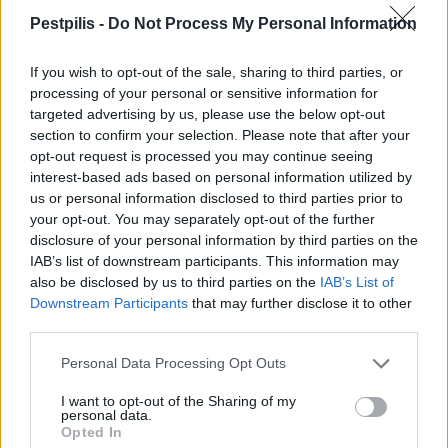
Bicske Kelet csomópont építése
Pestpilis -
Do Not Process My Personal Information
If you wish to opt-out of the sale, sharing to third parties, or
processing of your personal or sensitive information for
Új gyalogosátkelők és jelzőlámpás
targeted advertising by us, please use the below opt-out
csomópont épül Angyalföldön
section to confirm your selection. Please note that after your
opt-out request is processed you may continue seeing
interest-based ads based on personal information utilized by
us or personal information disclosed to third parties prior to
Másfélszeresére bővítik
your opt-out. You may separately opt-out of the further
Hódmezővásárhely jó hírű református
disclosure of your personal information by third parties on the
iskoláját
IAB’s list of downstream participants. This information may
also be disclosed by us to third parties on the
IAB’s List of
Downstream Participants
that may further disclose it to other
third parties.
Personal Data Processing Opt Outs
AJÁNLJUK MÉG
I want to opt-out of the Sharing of my
personal data.
Opted In
Országos