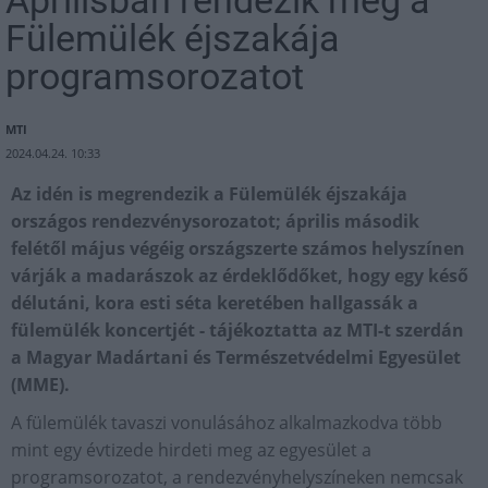
Áprilisban rendezik meg a
Fülemülék éjszakája
programsorozatot
MTI
2024.04.24. 10:33
Az idén is megrendezik a Fülemülék éjszakája
országos rendezvénysorozatot; április második
felétől május végéig országszerte számos helyszínen
várják a madarászok az érdeklődőket, hogy egy késő
délutáni, kora esti séta keretében hallgassák a
fülemülék koncertjét - tájékoztatta az MTI-t szerdán
a Magyar Madártani és Természetvédelmi Egyesület
(MME).
A fülemülék tavaszi vonulásához alkalmazkodva több
mint egy évtizede hirdeti meg az egyesület a
programsorozatot, a rendezvényhelyszíneken nemcsak