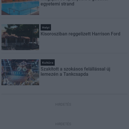
egyetemi strand
Helyi
Kisorosziban reggelizett Harrison Ford
Kultúra
Szakított a szokásos felállással új
lemezén a Tankcsapda
HIRDETÉS
HIRDETÉS