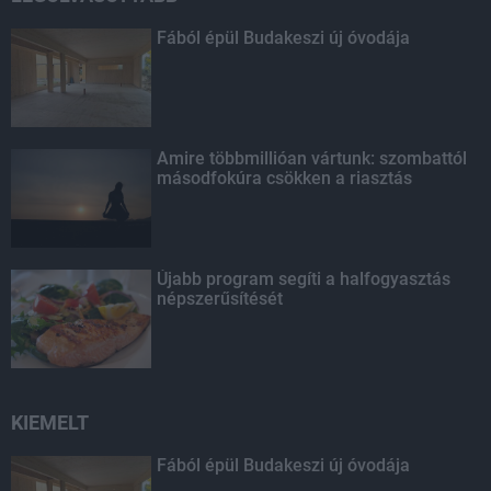
Fából épül Budakeszi új óvodája
Amire többmillióan vártunk: szombattól
másodfokúra csökken a riasztás
Újabb program segíti a halfogyasztás
népszerűsítését
KIEMELT
Fából épül Budakeszi új óvodája