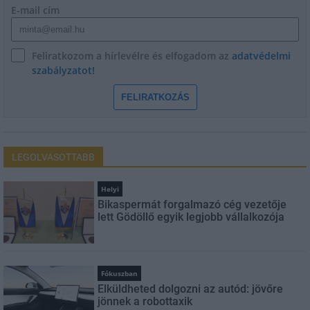
E-mail cím
Feliratkozom a hírlevélre és elfogadom az
adatvédelmi
szabályzatot!
FELIRATKOZÁS
LEGOLVASOTTABB
Helyi
Bikaspermát forgalmazó cég vezetője
lett Gödöllő egyik legjobb vállalkozója
Fókuszban
Elküldheted dolgozni az autód: jövőre
jönnek a robottaxik