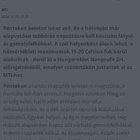
MTI
2024.10.10. 15:30
Pénteken keleten lehet eső, de a hétvégén már
alapvetően többórás napsütésre kell készülni fátyol-
és gomolyfelhőkkel. A szél helyenként élénk lehet, a
hőmérsékleti maximumok 15-20 Celsius-fok körül
alakulnak - derül ki a HungaroMet Nonprofit Zrt.
előrejelzéséből, amelyet csütörtökön juttattak el az
MTI-hez.
Pénteken
a tartós csapadék keleten is megszűnik, a
frontális felhőzet elvonul, mögötte azonban főleg az
ország keleti harmadán erőteljes marad a
felhőképződés, és a déli óráktól záporok kialakulása
valószínű. Egy-két helyen az ég is megdörrenhet, míg
másutt alapvetően napos idő várható gomolyfelhőkkel,
érdemi csapadék nélkül. Az északnyugati, északi szelet