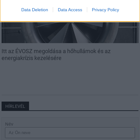
Data Deletion
Data Access
Privacy Policy
Itt az ÉVOSZ megoldása a hőhullámok és az
energiakrízis kezelésére
HÍRLEVÉL
Név