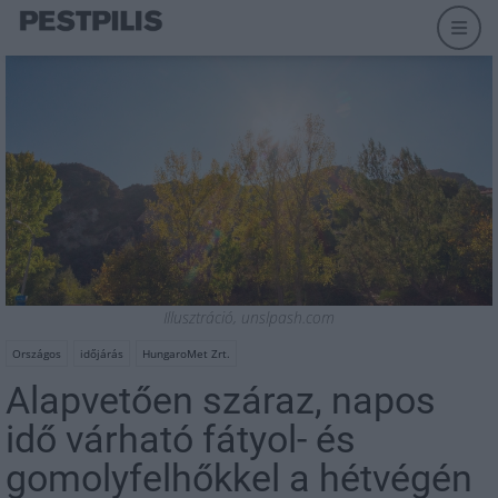
Illusztráció, unslpash.com
Országos
időjárás
HungaroMet Zrt.
Alapvetően száraz, napos
idő várható fátyol- és
gomolyfelhőkkel a hétvégén