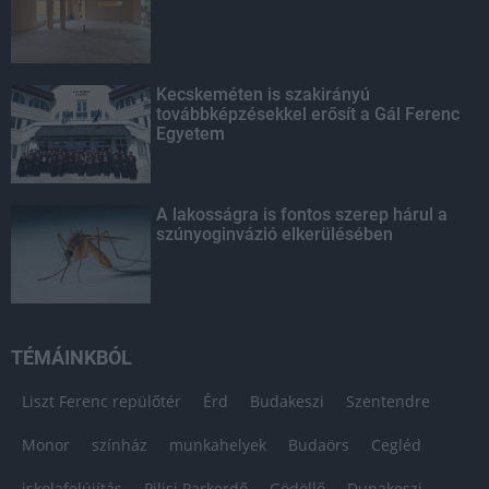
Kecskeméten is szakirányú
továbbképzésekkel erősít a Gál Ferenc
Egyetem
A lakosságra is fontos szerep hárul a
szúnyoginvázió elkerülésében
TÉMÁINKBÓL
Liszt Ferenc repülőtér
Érd
Budakeszi
Szentendre
Monor
színház
munkahelyek
Budaörs
Cegléd
iskolafelújítás
Pilisi Parkerdő
Gödöllő
Dunakeszi