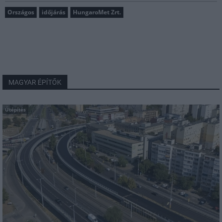
Országos
időjárás
HungaroMet Zrt.
MAGYAR ÉPÍTŐK
Útépítés