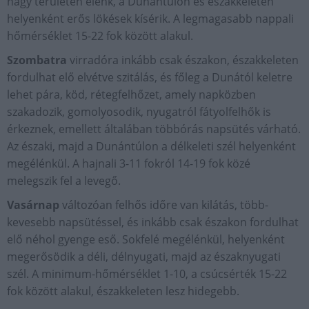
nagy területen élénk, a Dunántúlon és északkeleten
helyenként erős lökések kísérik. A legmagasabb nappali
hőmérséklet 15-22 fok között alakul.
Szombatra
virradóra inkább csak északon, északkeleten
fordulhat elő elvétve szitálás, és főleg a Dunától keletre
lehet pára, köd, rétegfelhőzet, amely napközben
szakadozik, gomolyosodik, nyugatról fátyolfelhők is
érkeznek, emellett általában többórás napsütés várható.
Az északi, majd a Dunántúlon a délkeleti szél helyenként
megélénkül. A hajnali 3-11 fokról 14-19 fok közé
melegszik fel a levegő.
Vasárnap
változóan felhős időre van kilátás, több-
kevesebb napsütéssel, és inkább csak északon fordulhat
elő néhol gyenge eső. Sokfelé megélénkül, helyenként
megerősödik a déli, délnyugati, majd az északnyugati
szél. A minimum-hőmérséklet 1-10, a csúcsérték 15-22
fok között alakul, északkeleten lesz hidegebb.