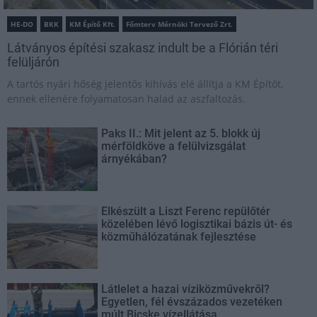
HE-DO
BKK
KM Építő Kft.
Főmterv Mérnöki Tervező Zrt.
Látványos építési szakasz indult be a Flórián téri
felüljárón
A tartós nyári hőség jelentős kihívás elé állítja a KM Építőt,
ennek ellenére folyamatosan halad az aszfaltozás.
Paks II.: Mit jelent az 5. blokk új
mérföldköve a felülvizsgálat
árnyékában?
Elkészült a Liszt Ferenc repülőtér
közelében lévő logisztikai bázis út- és
közműhálózatának fejlesztése
Látlelet a hazai víziközművekről?
Egyetlen, fél évszázados vezetéken
múlt Bicske vízellátása