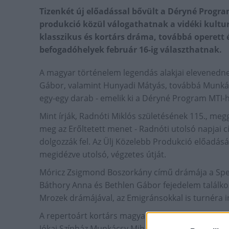
Tizenkét új előadással bővült a Déryné Progr
produkció közül válogathatnak a vidéki kultur
klasszikus és kortárs dráma, továbbá operett é
befogadóhelyek február 16-ig választhatnak.
A magyar történelem legendás alakjai elevenedn
Gábor, valamint Hunyadi Mátyás, továbbá Munkács
egy-egy darab - emelik ki a Déryné Program MTI-
Mint írják, Radnóti Miklós születésének 115., meg
meg az Erőltetett menet - Radnóti utolsó napjai 
dolgozzák fel. Az Ülj Közelebb Produkció előadásá
megidézve utolsó, végzetes útját.
Móricz Zsigmond Boszorkány című drámája a Spe
Báthory Anna és Bethlen Gábor fejedelem találkoz
Mrozek drámájával, az Emigránsokkal is turnéra 
A repertoárt kortárs magyar drámákból született 
Jókai Színház Munkácsy Mihály festőművész szel