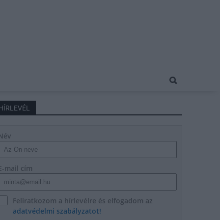
HÍRLEVÉL
Név
E-mail cím
Feliratkozom a hírlevélre és elfogadom az
adatvédelmi szabályzatot!