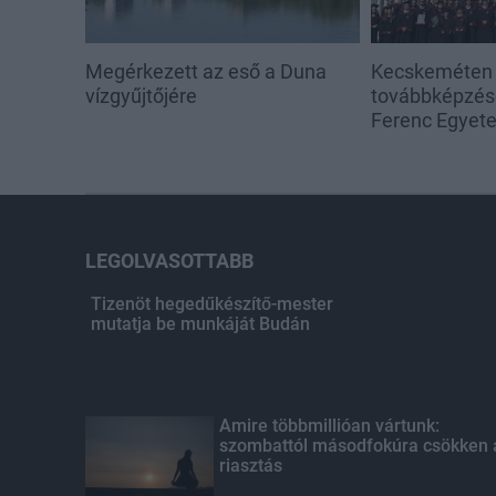
Megérkezett az eső a Duna
Kecskeméten i
vízgyűjtőjére
továbbképzése
Ferenc Egyet
LEGOLVASOTTABB
Tizenöt hegedűkészítő-mester
mutatja be munkáját Budán
Amire többmillióan vártunk:
szombattól másodfokúra csökken 
riasztás