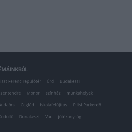
ÉMÁINKBÓL
Liszt Ferenc repülőtér
Érd
Budakeszi
Szentendre
Monor
színház
munkahelyek
Budaörs
Cegléd
iskolafelújítás
Pilisi Parkerdő
Gödöllő
Dunakeszi
Vác
jótékonyság