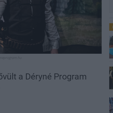
yneprogram.hu
bővült a Déryné Program
a