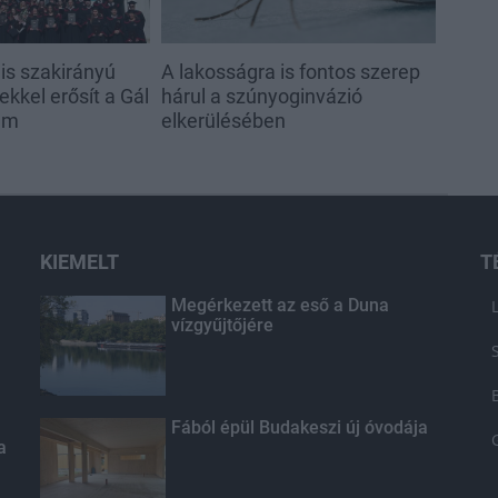
s szakirányú
A lakosságra is fontos szerep
kkel erősít a Gál
hárul a szúnyoginvázió
em
elkerülésében
KIEMELT
T
Megérkezett az eső a Duna
vízgyűjtőjére
Fából épül Budakeszi új óvodája
a