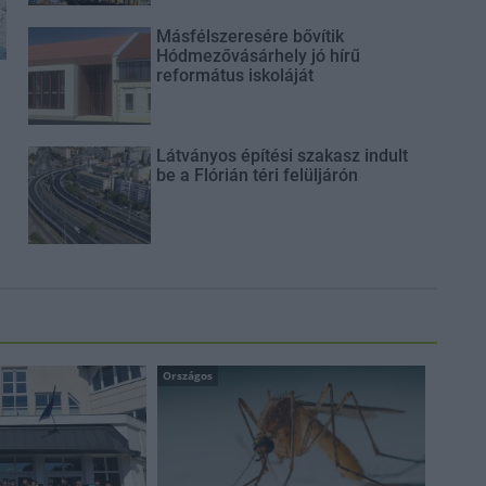
Másfélszeresére bővítik
Hódmezővásárhely jó hírű
református iskoláját
Látványos építési szakasz indult
be a Flórián téri felüljárón
Országos