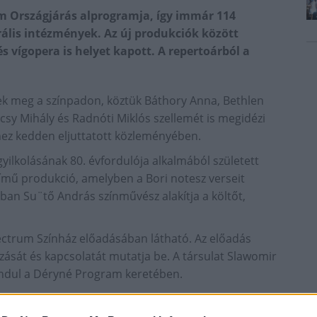
am Országjárás alprogramja, így immár 114
ális intézmények. Az új produkciók között
s vígopera is helyet kapott. A repertoárból a
ek meg a színpadon, köztük Báthory Anna, Bethlen
y Mihály és Radnóti Miklós szellemét is megidézi
hez kedden eljuttatott közleményében.
gyilkolásának 80. évfordulója alkalmából született
című produkció, amelyben a Bori notesz verseit
ban Su¨tő András színművész alakítja a költőt,
ctrum Színház előadásában látható. Az előadás
ását és kapcsolatát mutatja be. A társulat Slawomir
indul a Déryné Program keretében.
produkciók is gazdagítják, köztük van a Békéscsabai
lemét megidéző Idegenek és ismerősök című előadása.