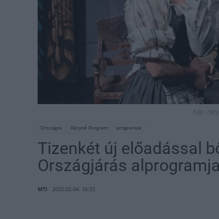
Kép: der
Országos
Déryné Program
programok
Tizenkét új előadással 
Országjárás alprogramj
MTI
2025.02.04. 16:33