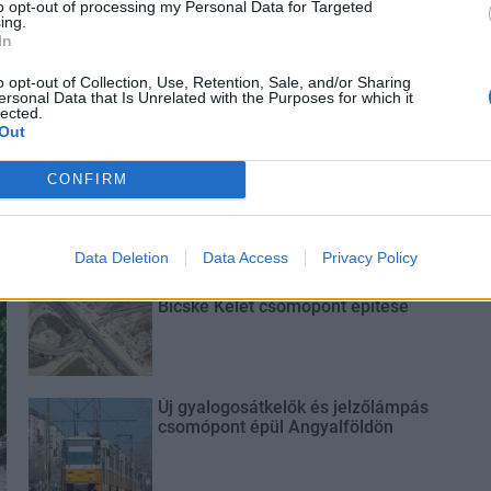
nalog csapata vitte színre Nagy Péter rendezésében a
to opt-out of processing my Personal Data for Targeted
ing.
özleményben.
In
o opt-out of Collection, Use, Retention, Sale, and/or Sharing
ersonal Data that Is Unrelated with the Purposes for which it
lected.
Out
CONFIRM
Data Deletion
Data Access
Privacy Policy
M1 bővítés: már zajlik a teljesen új
Bicske Kelet csomópont építése
Új gyalogosátkelők és jelzőlámpás
csomópont épül Angyalföldön