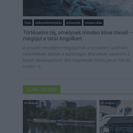
Tata
műemlékfelújítás
műemlék
restaurálás
Történelmi táj, amelynek minden köve mesél –
megújul a tatai Angolkert
A projekt részeként megújulnak a területen található
műemlékek, köztük a különleges Műromok, valamint a
közeli Várkanyarban álló Nepomuki Szent János híd és
szobor is.
AJÁNLJUK MÉG
Országos
Országos