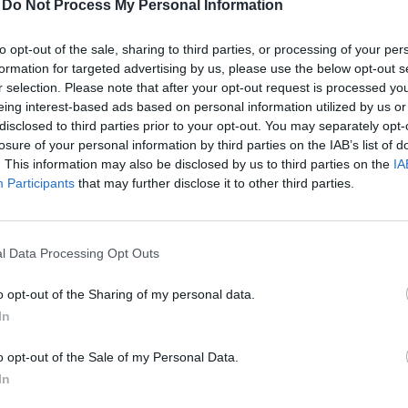
-
Do Not Process My Personal Information
színpadra.
to opt-out of the sale, sharing to third parties, or processing of your per
 egy falusi lakodalomba kalauzol. A Déryné
formation for targeted advertising by us, please use the below opt-out s
Fabacsovics Lili jegyzi, a művet Janka Barnabás
r selection. Please note that after your opt-out request is processed y
n.
eing interest-based ads based on personal information utilized by us or
disclosed to third parties prior to your opt-out. You may separately opt-
ött létre a Digi Sound Bt. Legendás Mátyás című
losure of your personal information by third parties on the IAB’s list of
re. Egyszerre kortárs és zenés színház Olt Tamás
. This information may also be disclosed by us to third parties on the
IA
zínház produkciója a magyar színházművészet
Participants
that may further disclose it to other third parties.
t.
acsinák Gergely András Babits-műsora. A zenés
ímű vígoperája, amely a Győri Nemzeti Színház
l Data Processing Opt Outs
 a padon című előadása is bekerült a programba.
o opt-out of the Sharing of my personal data.
zínpadra.
In
 amely egy tragikus életű fiatal lányról szól, akinek
áborús kálváriája elevenedik meg. Nagy Zoltán Mihály
o opt-out of the Sale of my Personal Data.
bi Anna rendezésében tekintheti meg a közönség.
In