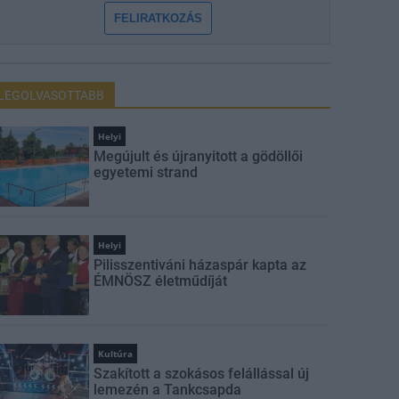
FELIRATKOZÁS
LEGOLVASOTTABB
Helyi
Megújult és újranyitott a gödöllői
egyetemi strand
Helyi
Pilisszentiváni házaspár kapta az
ÉMNÖSZ életműdíját
Kultúra
Szakított a szokásos felállással új
lemezén a Tankcsapda