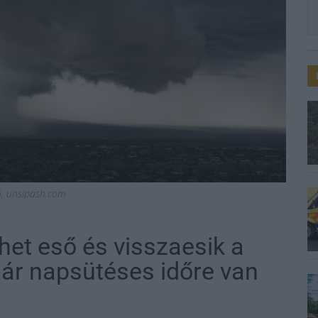
ió, unslpash.com
het eső és visszaesik a
ár napsütéses időre van