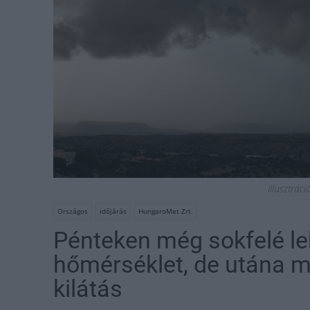
Illusztrác
Országos
időjárás
HungaroMet Zrt.
Pénteken még sokfelé le
hőmérséklet, de utána m
kilátás