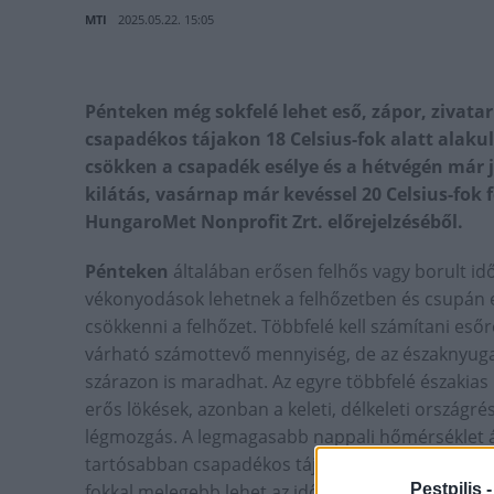
MTI
2025.05.22. 15:05
Pénteken még sokfelé lehet eső, zápor, zivatar
csapadékos tájakon 18 Celsius-fok alatt alak
csökken a csapadék esélye és a hétvégén már 
kilátás, vasárnap már kevéssel 20 Celsius-fok
HungaroMet Nonprofit Zrt. előrejelzéséből.
Pénteken
általában erősen felhős vagy borult id
vékonyodások lehetnek a felhőzetben és csupán es
csökkenni a felhőzet. Többfelé kell számítani esőr
várható számottevő mennyiség, de az északnyugat
szárazon is maradhat. Az egyre többfelé északias 
erős lökések, azonban a keleti, délkeleti ország
légmozgás. A legmagasabb nappali hőmérséklet ált
tartósabban csapadékos tájakon ennél pár fokkal
Pestpilis 
fokkal melegebb lehet az idő.