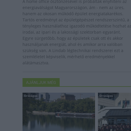
A home office ösztönzésével is próbálták enyhíteni az
energiaválságot Magyarországon, ám - nem az üres,
hanem az okosan működő épület energiatakarékos.
Tartós eredményt az épületgépészet rendszerszintű, a
tényleges használathoz igazodó működtetése hozhat a
irodai, az ipari és a lakossági szektorban egyaránt.
Egyre sürgetőbb, hogy az épületek csak ott és akkor
használjanak energiát, ahol és amikor arra valóban
szükség van. A Lindab légtechnikai rendszerei ezt a
szemléletet képviselik, mérhető eredményekkel
alátámasztva.
AJÁNLJUK MÉG
Országos
Országos