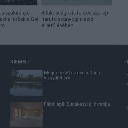
s szakirányú
A lakosságra is fontos szerep
kkel erősít a Gál
hárul a szúnyoginvázió
em
elkerülésében
KIEMELT
T
Megérkezett az eső a Duna
vízgyűjtőjére
Fából épül Budakeszi új óvodája