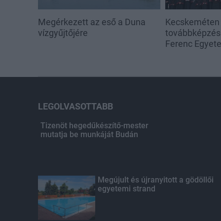
Megérkezett az eső a Duna
Kecskeméten i
vízgyűjtőjére
továbbképzése
Ferenc Egyet
LEGOLVASOTTABB
Tizenöt hegedűkészítő-mester
mutatja be munkáját Budán
Megújult és újranyitott a gödöllői
egyetemi strand