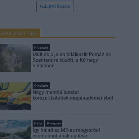
FELIRATKOZÁS
LEGOLVASOTTABB
Hívogató
Múlt és a jelen találkozik Pomáz és
Szentendre között, a Kő-hegy
oldalában
Országos
Négy mentőállomást
korszerűsítettek magánadományból
Helyi
Hívogató
Így halad az M3-as mogyoródi
csomópontjának építése