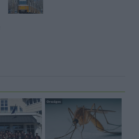
z
Országos