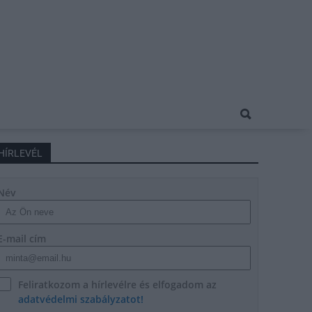
HÍRLEVÉL
Név
E-mail cím
Feliratkozom a hírlevélre és elfogadom az
adatvédelmi szabályzatot!