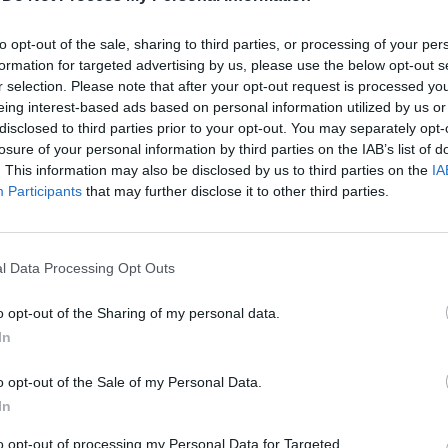
ható gomolyfelhőkkel, azonban ezek időszakosan
to opt-out of the sale, sharing to third parties, or processing of your per
az ég. A Tiszántúlon, északkeleten kezdetben borult
formation for targeted advertising by us, please use the below opt-out s
 szakadozik, gomolyosodik, de Szabolcsban a
r selection. Please note that after your opt-out request is processed y
keletre helyenként záporeső kialakulhat, északkeleten
eing interest-based ads based on personal information utilized by us or
disclosed to third parties prior to your opt-out. You may separately opt-
yugati szél megélénkül, néhol megerősödik. A
losure of your personal information by third parties on the IAB’s list of
magasabb nappali hőmérséklet 14-21 fok között
. This information may also be disclosed by us to third parties on the
IA
Participants
that may further disclose it to other third parties.
g középső részén több, nyugaton kevesebb
. Az északi, északkeleti szél többfelé élénk, néhol
 2-8, a legmagasabb nappali hőmérséklet 18-23 fok
l Data Processing Opt Outs
o opt-out of the Sharing of my personal data.
In
o opt-out of the Sale of my Personal Data.
In
to opt-out of processing my Personal Data for Targeted