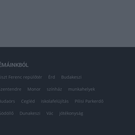
ÉMÁINKBÓL
Liszt Ferenc repülőtér
Érd
Budakeszi
Szentendre
Monor
színház
munkahelyek
Budaörs
Cegléd
iskolafelújítás
Pilisi Parkerdő
Gödöllő
Dunakeszi
Vác
jótékonyság