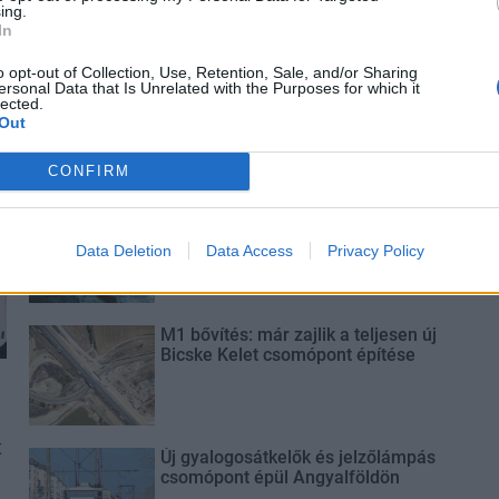
ing.
In
o opt-out of Collection, Use, Retention, Sale, and/or Sharing
ersonal Data that Is Unrelated with the Purposes for which it
Újragondolják Lipótváros rejtett,
lected.
zöld parkját
Out
CONFIRM
Történelmi táj, amelynek minden
köve mesél – megújul a tatai
Data Deletion
Data Access
Privacy Policy
Angolkert
M1 bővítés: már zajlik a teljesen új
Bicske Kelet csomópont építése
t
Új gyalogosátkelők és jelzőlámpás
csomópont épül Angyalföldön