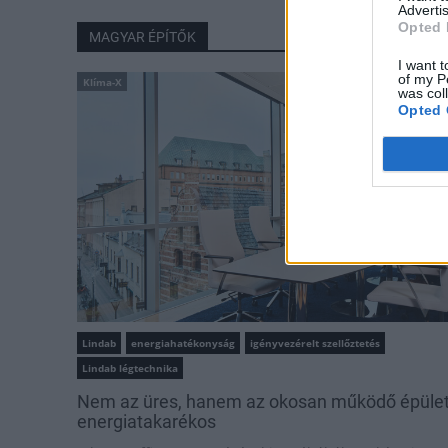
Advertis
Opted 
MAGYAR ÉPÍTŐK
I want t
of my P
Klíma-X
was col
Opted 
Lindab
energiahatékonyság
igényvezérelt szellőztetés
Lindab légtechnika
Nem az üres, hanem az okosan működő épüle
energiatakarékos