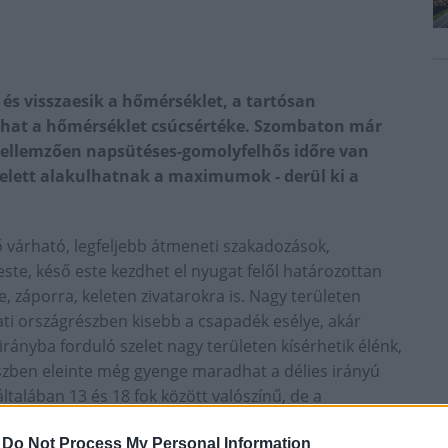
 és visszaesik a hőmérséklet, a tartósan
ulhat a hőmérséklet csúcsértéke. Szombaton már
jellemzően napsütéses-gomolyfelhős időre van
 felett alakulhatnak a maximumok - derül ki a
ő várható, legfeljebb átmeneti szakadozások,
te, késő este kezdhet el nyugat felől határozottan
e, záporra, keleten zivatarokra is. Nagy területen
i országrészben kisebb a csapadék esélye, akár
irányba forduló szelet nagy területen kísérhetik élénk,
részben eleinte még gyenge maradhat a délies irányú
alában 13 és 18 fok között valószínű, de a
 hűvösebb, míg a délkeleti országrészben néhány
-
Do Not Process My Personal Information