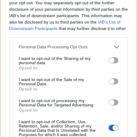
your opt-out. You may separately opt-out of the further
Új gyalogosátkelők és jelzőlámpás
disclosure of your personal information by third parties on the
csomópont épül Angyalföldön
IAB’s list of downstream participants. This information may
also be disclosed by us to third parties on the
IAB’s List of
Downstream Participants
that may further disclose it to other
third parties.
Másfélszeresére bővítik
Personal Data Processing Opt Outs
Hódmezővásárhely jó hírű református
iskoláját
I want to opt-out of the Sharing of my
personal data.
Opted In
Látványos építési szakasz indult be a
I want to opt-out of the Sale of my
Flórián téri felüljárón
Personal Data.
Opted In
I want to opt-out of processing my
Personal Data for Targeted Advertising.
Opted In
I want to opt-out of Collection, Use,
AJÁNLJUK MÉG
Retention, Sale, and/or Sharing of my
Personal Data that Is Unrelated with the
Purposes for which it was collected.