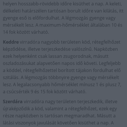
helyen hosszabb-rövidebb időre kisüthet a nap. A keleti,
délkeleti határszélen tartósan borult időre van kilátás, itt
gyenge eső is előfordulhat. A légmozgás gyenge vagy
mérsékelt lesz. A maximum-hőmérséklet általában 10 és
14 fok között várható.
Keddre
virradóra nagyobb területen köd, rétegfelhőzet
képződése, illetve terjeszkedése valószínű. Napközben
ezek helyenként csak lassan zsugorodnak, másutt
oszladozásukat alapvetően napos idő követi. Legfeljebb
a köddel, rétegfelhőzettel borított tájakon fordulhat elő
szitálás. A légmozgás többnyire gyenge vagy mérsékelt
lesz. A legalacsonyabb hőmérséklet mínusz 1 és plusz 7,
a csúcsérték 9 és 15 fok között várható.
Szerdára
virradóra nagy területen terjeszkedik, illetve
újraképződik a köd, valamint a rétegfelhőzet, ezek egy
része napközben is tartósan megmaradhat. Másutt a
látási viszonyok javulását követően kisüthet a nap. A