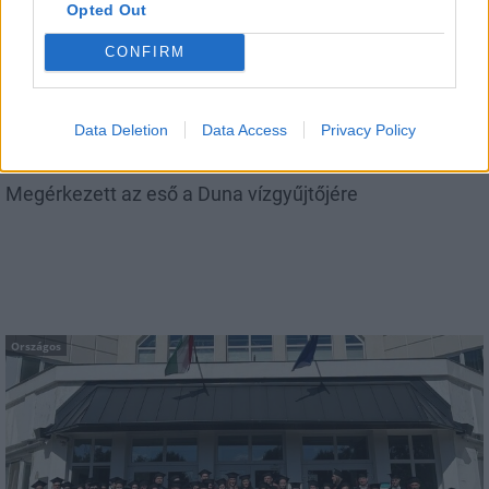
Opted Out
Országos
CONFIRM
Data Deletion
Data Access
Privacy Policy
Megérkezett az eső a Duna vízgyűjtőjére
Országos