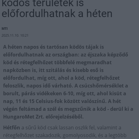
ködös területek is
előfordulhatnak a héten
MTI
2025.11.10. 10:21
A héten napos és tartósan ködös tájak is
előfordulhatnak az országban: az éjszaka képződő
köd és rétegfelhőzet többfelé megmaradhat
napközben is, itt szitálás és kisebb eső is
előfordulhat, míg ott, ahol a köd, rétegfelhőzet
feloszlik, napos idő várható. A csúcshőmérséklet a
borult, párás vidékeken 6-10, míg ott, ahol kisüt a
nap, 11 és 15 Celsius-fok között valószínű. A hét
végén feltámad a szél és megszűnik a köd - derül ki a
HungaroMet Zrt. előrejelzéséből.
Hétfőn
a sűrű köd csak lassan oszlik fel, valamint a
rétegfelhőzet szakadozik, gomolyosodik, és a legtöbb