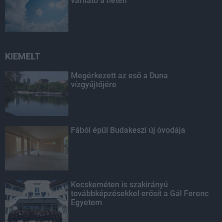
várható a héten
KIEMELT
Megérkezett az eső a Duna
vízgyűjtőjére
Fából épül Budakeszi új óvodája
Kecskeméten is szakirányú
továbbképzésekkel erősít a Gál Ferenc
Egyetem