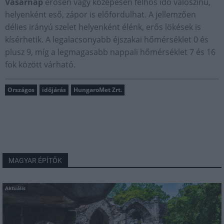
Vasárnap
erősen vagy közepesen felhős idő valószínű,
helyenként eső, zápor is előfordulhat. A jellemzően
délies irányú szelet helyenként élénk, erős lökések is
kísérhetik. A legalacsonyabb éjszakai hőmérséklet 0 és
plusz 9, míg a legmagasabb nappali hőmérséklet 7 és 16
fok között várható.
Országos
időjárás
HungaroMet Zrt.
MAGYAR ÉPÍTŐK
Aktuális