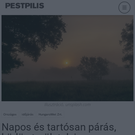
Illusztráció, unsplash.com
Országos
időjárás
HungaroMet Zrt.
Napos és tartósan párás,