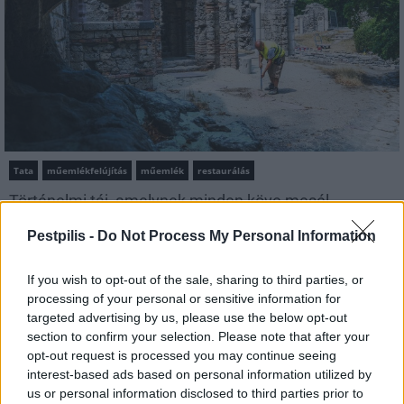
Tata
műemlékfelújítás
műemlék
restaurálás
Történelmi táj, amelynek minden köve mesél –
megújul a tatai Angolkert
Pestpilis -
Do Not Process My Personal Information
A projekt részeként megújulnak a területen található
műemlékek, köztük a különleges Műromok, valamint a közeli
If you wish to opt-out of the sale, sharing to third parties, or
Várkanyarban álló Nepomuki Szent János híd és szobor is.
processing of your personal or sensitive information for
targeted advertising by us, please use the below opt-out
M1 bővítés: már zajlik a teljesen új
section to confirm your selection. Please note that after your
Bicske Kelet csomópont építése
opt-out request is processed you may continue seeing
interest-based ads based on personal information utilized by
us or personal information disclosed to third parties prior to