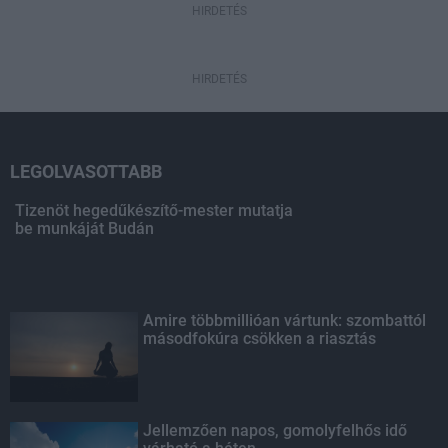
HIRDETÉS
HIRDETÉS
LEGOLVASOTTABB
Tizenöt hegedűkészítő-mester mutatja
be munkáját Budán
Amire többmillióan vártunk: szombattól
másodfokúra csökken a riasztás
Jellemzően napos, gomolyfelhős idő