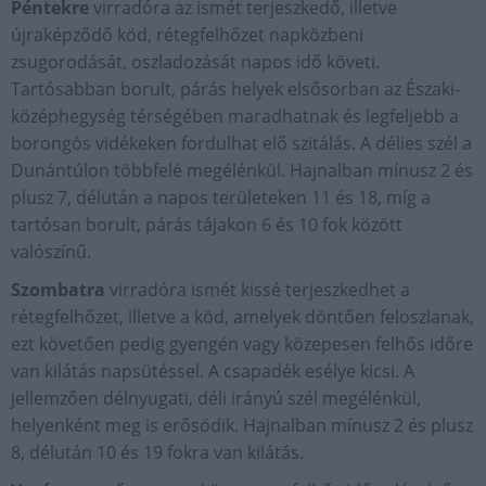
Péntekre
virradóra az ismét terjeszkedő, illetve
újraképződő köd, rétegfelhőzet napközbeni
zsugorodását, oszladozását napos idő követi.
Tartósabban borult, párás helyek elsősorban az Északi-
középhegység térségében maradhatnak és legfeljebb a
borongós vidékeken fordulhat elő szitálás. A délies szél a
Dunántúlon többfelé megélénkül. Hajnalban mínusz 2 és
plusz 7, délután a napos területeken 11 és 18, míg a
tartósan borult, párás tájakon 6 és 10 fok között
valószínű.
Szombatra
virradóra ismét kissé terjeszkedhet a
rétegfelhőzet, illetve a köd, amelyek döntően feloszlanak,
ezt követően pedig gyengén vagy közepesen felhős időre
van kilátás napsütéssel. A csapadék esélye kicsi. A
jellemzően délnyugati, déli irányú szél megélénkül,
helyenként meg is erősödik. Hajnalban mínusz 2 és plusz
8, délután 10 és 19 fokra van kilátás.