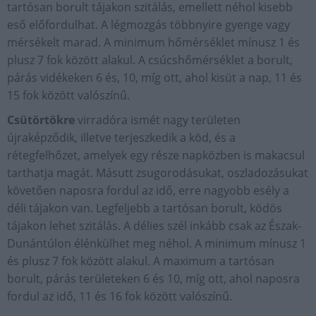
tartósan borult tájakon szitálás, emellett néhol kisebb
eső előfordulhat. A légmozgás többnyire gyenge vagy
mérsékelt marad. A minimum hőmérséklet mínusz 1 és
plusz 7 fok között alakul. A csúcshőmérséklet a borult,
párás vidékeken 6 és, 10, míg ott, ahol kisüt a nap, 11 és
15 fok között valószínű.
Csütörtökre
virradóra ismét nagy területen
újraképződik, illetve terjeszkedik a köd, és a
rétegfelhőzet, amelyek egy része napközben is makacsul
tarthatja magát. Másutt zsugorodásukat, oszladozásukat
követően naposra fordul az idő, erre nagyobb esély a
déli tájakon van. Legfeljebb a tartósan borult, ködös
tájakon lehet szitálás. A délies szél inkább csak az Észak-
Dunántúlon élénkülhet meg néhol. A minimum mínusz 1
és plusz 7 fok között alakul. A maximum a tartósan
borult, párás területeken 6 és 10, míg ott, ahol naposra
fordul az idő, 11 és 16 fok között valószínű.