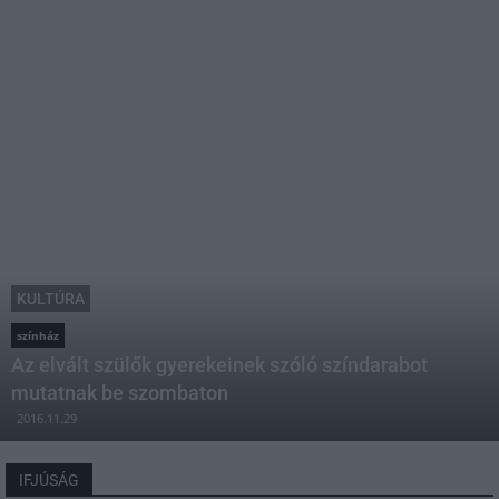
KULTÚRA
színház
Az elvált szülők gyerekeinek szóló színdarabot
mutatnak be szombaton
2016.11.29
IFJÚSÁG