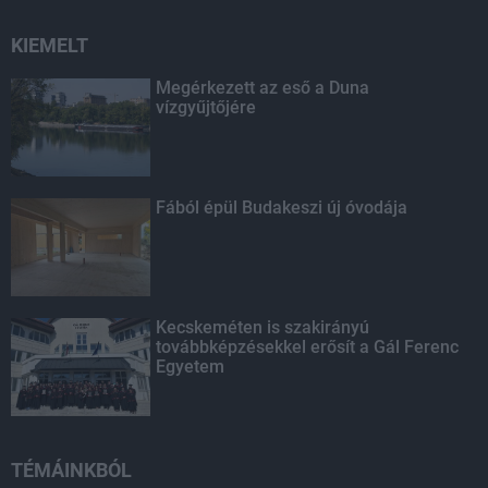
KIEMELT
Megérkezett az eső a Duna
vízgyűjtőjére
Fából épül Budakeszi új óvodája
Kecskeméten is szakirányú
továbbképzésekkel erősít a Gál Ferenc
Egyetem
TÉMÁINKBÓL