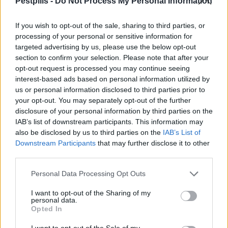
Pestpilis -
Do Not Process My Personal Information
If you wish to opt-out of the sale, sharing to third parties, or
Név
processing of your personal or sensitive information for
targeted advertising by us, please use the below opt-out
section to confirm your selection. Please note that after your
E-mail cím
opt-out request is processed you may continue seeing
interest-based ads based on personal information utilized by
us or personal information disclosed to third parties prior to
Feliratkozom a hírlevélre és elfogadom az
adatvédelmi
your opt-out. You may separately opt-out of the further
szabályzatot!
disclosure of your personal information by third parties on the
IAB’s list of downstream participants. This information may
FELIRATKOZÁS
also be disclosed by us to third parties on the
IAB’s List of
Downstream Participants
that may further disclose it to other
third parties.
LEGFRISSEBB
Personal Data Processing Opt Outs
Országos
I want to opt-out of the Sharing of my
personal data.
Megérkezett az eső a Duna vízgyűjtőjére
Opted In
I want to opt-out of the Sale of my