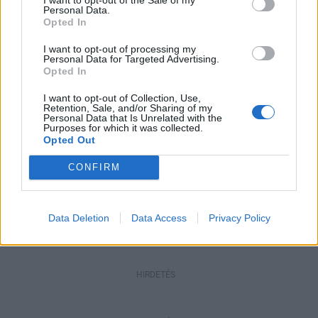
Personal Data.
Opted In
Helyi
I want to opt-out of processing my
Amire többmillióan vártunk: szombattól
Personal Data for Targeted Advertising.
másodfokúra csökken a riasztás
Opted In
I want to opt-out of Collection, Use,
Retention, Sale, and/or Sharing of my
Personal Data that Is Unrelated with the
Pest megye
Purposes for which it was collected.
Fából épül Budakeszi új óvodája
Opted Out
CONFIRM
Data Deletion
Data Access
Privacy Policy
HIRDETÉS
HIRDETÉS