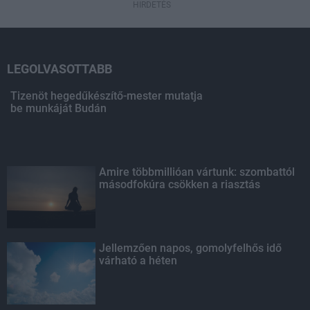
HIRDETÉS
LEGOLVASOTTABB
Tizenöt hegedűkészítő-mester mutatja
be munkáját Budán
Amire többmillióan vártunk: szombattól
másodfokúra csökken a riasztás
Jellemzően napos, gomolyfelhős idő
várható a héten