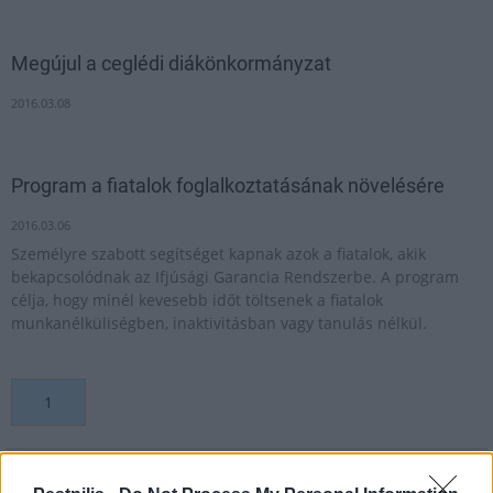
Megújul a ceglédi diákönkormányzat
2016.03.08
Program a fiatalok foglalkoztatásának növelésére
2016.03.06
Személyre szabott segítséget kapnak azok a fiatalok, akik
bekapcsolódnak az Ifjúsági Garancia Rendszerbe. A program
célja, hogy minél kevesebb időt töltsenek a fiatalok
munkanélküliségben, inaktivitásban vagy tanulás nélkül.
1
HÍRLEVÉL