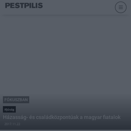
FÓKUSZBAN
ifjúság
Házasság- és családközpontúak a magyar fiatalok
2017.11.22