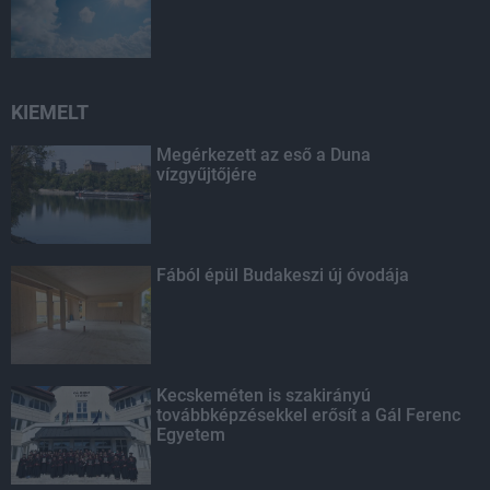
KIEMELT
Megérkezett az eső a Duna
vízgyűjtőjére
Fából épül Budakeszi új óvodája
Kecskeméten is szakirányú
továbbképzésekkel erősít a Gál Ferenc
Egyetem