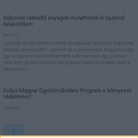
Súlyosan rákkeltő anyagok mutathatók ki Gyömrő
talajvizében
2016.10.11
Gyömrőn és környékén a Pevdi elhagyatott, veszélyes hulladéka
okozhat szennyezést – számolt be a Greenpeace Magyarország.
Egy vizsgálat a határértéket több százszorosan, egy esetben
több mint tízezerszeresen meghaladó szennyezéseket talált a
talajvízben.
Svájci-Magyar Együttműködési Program a környezet
védelméért
2016.05.24
1