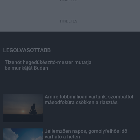
HIRDETÉS
HIRDETÉS
LEGOLVASOTTABB
Tizenöt hegedűkészítő-mester mutatja
be munkáját Budán
Amire többmillióan vártunk: szombattól
másodfokúra csökken a riasztás
Jellemzően napos, gomolyfelhős idő
várható a héten