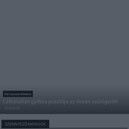
környezetvédelem
Láthatatlan gyilkos pusztítja az óceán szűrögetőit
2018.02.05
SZENNYEZŐANYAGOK