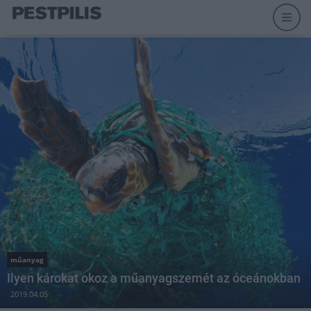
műanyag
Ilyen károkat okoz a műanyagszemét az óceánokban
2019.04.05