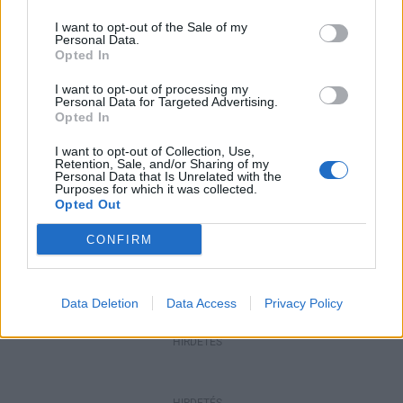
Megérkezett az eső a Duna vízgyűjtőjére
I want to opt-out of the Sale of my
Personal Data.
Opted In
I want to opt-out of processing my
Personal Data for Targeted Advertising.
Helyi
Opted In
Amire többmillióan vártunk: szombattól
másodfokúra csökken a riasztás
I want to opt-out of Collection, Use,
Retention, Sale, and/or Sharing of my
Personal Data that Is Unrelated with the
Purposes for which it was collected.
Opted Out
Pest megye
Fából épül Budakeszi új óvodája
CONFIRM
Data Deletion
Data Access
Privacy Policy
HIRDETÉS