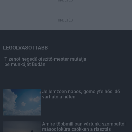
HIRDETÉS
HIRDETÉS
LEGOLVASOTTABB
Tizenöt hegedűkészítő-mester mutatja
be munkáját Budán
Jellemzően napos, gomolyfelhős idő
várható a héten
Amire többmillióan vártunk: szombattól
másodfokúra csökken a riasztás