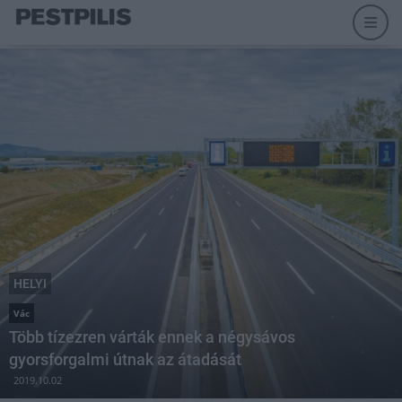
HELYI
Vác
Több tízezren várták ennek a négysávos
gyorsforgalmi útnak az átadását
2019.10.02