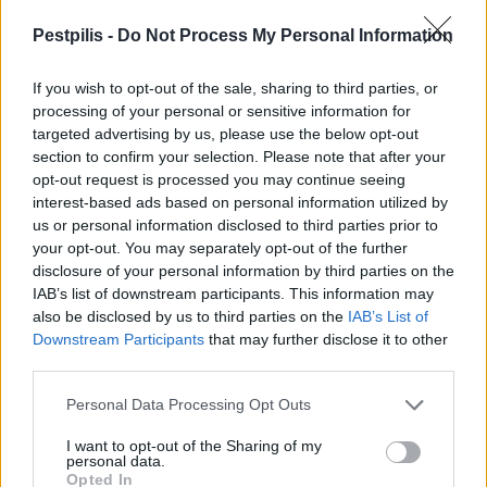
Pestpilis -
Do Not Process My Personal Information
HÍRLEVÉL
If you wish to opt-out of the sale, sharing to third parties, or
processing of your personal or sensitive information for
Név
targeted advertising by us, please use the below opt-out
section to confirm your selection. Please note that after your
opt-out request is processed you may continue seeing
E-mail cím
interest-based ads based on personal information utilized by
us or personal information disclosed to third parties prior to
your opt-out. You may separately opt-out of the further
Feliratkozom a hírlevélre és elfogadom az
adatvédelmi
disclosure of your personal information by third parties on the
szabályzatot!
IAB’s list of downstream participants. This information may
also be disclosed by us to third parties on the
IAB’s List of
FELIRATKOZÁS
Downstream Participants
that may further disclose it to other
third parties.
Personal Data Processing Opt Outs
LEGFRISSEBB
I want to opt-out of the Sharing of my
personal data.
Országos
Opted In