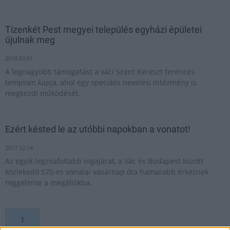
Tizenkét Pest megyei település egyházi épületei
újulnak meg
2018.03.01
A legnagyobb támogatást a váci Szent Kereszt ferences
templom kapja, ahol egy speciális nevelési intézmény is
megkezdi működését.
Ezért késted le az utóbbi napokban a vonatot!
2017.12.14
Az egyik legzsúfoltabb ingajárat, a Vác és Budapest között
közlekedő S70-es vonatai vasárnap óta hamarabb érkeznek
reggelente a megállókba.
1