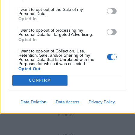
Megérkezett az eső a Duna vízgyűjtőjére
I want to opt-out of the Sale of my
Personal Data.
Opted In
I want to opt-out of processing my
Personal Data for Targeted Advertising.
Helyi
Opted In
Amire többmillióan vártunk: szombattól
másodfokúra csökken a riasztás
I want to opt-out of Collection, Use,
Retention, Sale, and/or Sharing of my
Personal Data that Is Unrelated with the
Purposes for which it was collected.
Opted Out
Pest megye
Fából épül Budakeszi új óvodája
CONFIRM
Data Deletion
Data Access
Privacy Policy
HIRDETÉS