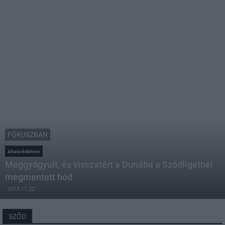
FÓKUSZBAN
állatvédelem
Meggyógyult, és visszatért a Dunába a Sződligetnél
megmentett hód
2018.11.22
SZŐD