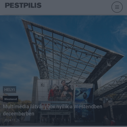
HELYI
Westend
Multimédia látványbox nyílik a Westendben
decemberben
2024.11.26