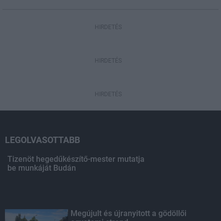
HIRDETÉS
HIRDETÉS
HIRDETÉS
LEGOLVASOTTABB
Tizenöt hegedűkészítő-mester mutatja
be munkáját Budán
Megújult és újranyitott a gödöllői