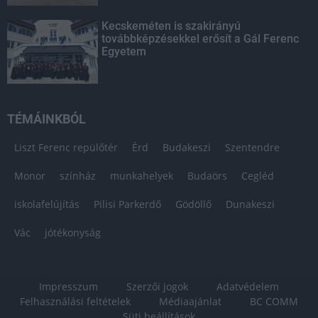
Kecskeméten is szakirányú
továbbképzésekkel erősít a Gál Ferenc
Egyetem
TÉMÁINKBÓL
Liszt Ferenc repülőtér
Érd
Budakeszi
Szentendre
Monor
színház
munkahelyek
Budaörs
Cegléd
iskolafelújítás
Pilisi Parkerdő
Gödöllő
Dunakeszi
Vác
jótékonyság
Impresszum
Szerzői jogok
Adatvédelem
Felhasználási feltételek
Médiaajánlat
BC COMM
Süti beállítások