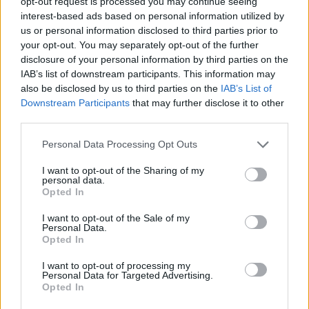
opt-out request is processed you may continue seeing
Fenntarthatósági intézkedések sora biztosítja a több mint 20
interest-based ads based on personal information utilized by
millió látogató ökológiai lábnyomának csökkentését.
us or personal information disclosed to third parties prior to
your opt-out. You may separately opt-out of the further
disclosure of your personal information by third parties on the
1
IAB’s list of downstream participants. This information may
also be disclosed by us to third parties on the
IAB’s List of
Downstream Participants
that may further disclose it to other
third parties.
HÍRLEVÉL
Personal Data Processing Opt Outs
Név
I want to opt-out of the Sharing of my
personal data.
Opted In
E-mail cím
I want to opt-out of the Sale of my
Personal Data.
Opted In
Feliratkozom a hírlevélre és elfogadom az
adatvédelmi
I want to opt-out of processing my
szabályzatot!
Personal Data for Targeted Advertising.
Opted In
FELIRATKOZÁS