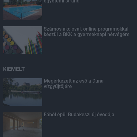
egyetemi strand
Számos akcióval, online programokkal
készül a BKK a gyermeknapi hétvégére
KIEMELT
Megérkezett az eső a Duna
vízgyűjtőjére
Fából épül Budakeszi új óvodája