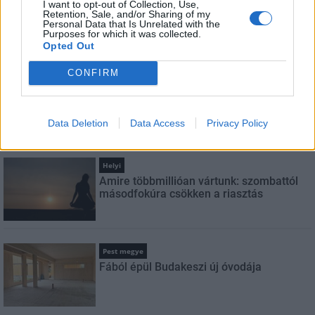
I want to opt-out of Collection, Use,
Retention, Sale, and/or Sharing of my
Personal Data that Is Unrelated with the
Purposes for which it was collected.
Opted Out
LEGFRISSEBB
CONFIRM
Országos
Megérkezett az eső a Duna vízgyűjtőjére
Data Deletion
Data Access
Privacy Policy
Helyi
Amire többmillióan vártunk: szombattól
másodfokúra csökken a riasztás
Pest megye
Fából épül Budakeszi új óvodája