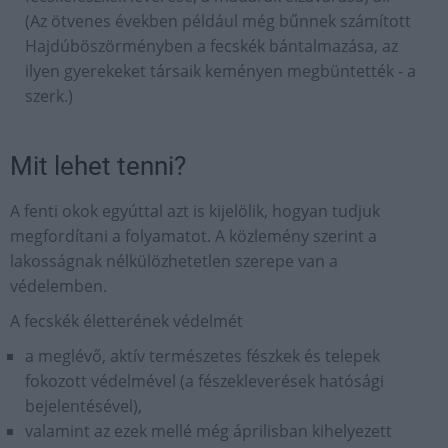
(Az ötvenes években például még bűnnek számított
Hajdúböszörményben a fecskék bántalmazása, az
ilyen gyerekeket társaik keményen megbüntették - a
szerk.)
Mit lehet tenni?
A fenti okok egyúttal azt is kijelölik, hogyan tudjuk
megfordítani a folyamatot. A közlemény szerint a
lakosságnak nélkülözhetetlen szerepe van a
védelemben.
A fecskék életterének védelmét
a meglévő, aktív természetes fészkek és telepek
fokozott védelmével (a fészekleverések hatósági
bejelentésével),
valamint az ezek mellé még áprilisban kihelyezett