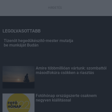
HIRDETÉS
LEGOLVASOTTABB
Tizenöt hegedűkészítő-mester mutatja
be munkáját Budán
Amire többmillióan vártunk: szombattól
másodfokúra csökken a riasztás
Fotóhónap országszerte csaknem
negyven kiállítással