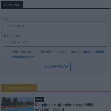
HÍRLEVÉL
Név
E-mail cím
Feliratkozom a hírlevélre és elfogadom az
adatvédelmi
szabályzatot!
FELIRATKOZÁS
LEGOLVASOTTABB
Helyi
Megújult és újranyitott a gödöllői
egyetemi strand