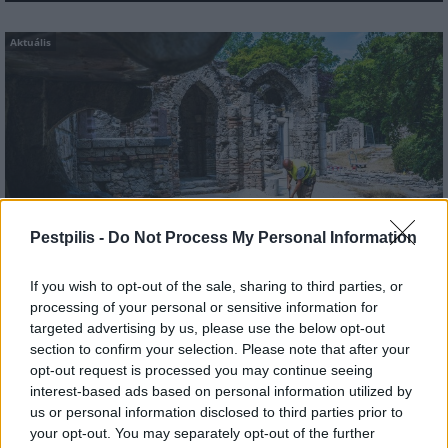
Aktuális
Pestpilis -
Do Not Process My Personal Information
If you wish to opt-out of the sale, sharing to third parties, or
Tata
műemlékfelújítás
műemlék
restaurálás
processing of your personal or sensitive information for
targeted advertising by us, please use the below opt-out
Történelmi táj, amelynek minden köve mesél –
section to confirm your selection. Please note that after your
megújul a tatai Angolkert
opt-out request is processed you may continue seeing
A projekt részeként megújulnak a területen található
interest-based ads based on personal information utilized by
műemlékek, köztük a különleges Műromok, valamint a közeli
us or personal information disclosed to third parties prior to
Várkanyarban álló Nepomuki Szent János híd és szobor is.
your opt-out. You may separately opt-out of the further