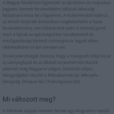
A Magyar Madártani Egyesület az áprilisban és májusban
jegyzett, kiemelt fecskevédelmi időszak lakossági
feladataira hívta fel a figyelmet. A közleményből kiderül,
az elmúlt közel két évtizedben megfeleződött a hazai
fecskeállomány, ami többek közt azért is komoly gond,
mert a fajnak az egészségünket veszélyeztető és
mezőgazdasági kártevő szúnyogok és legyek elleni
védekezésben óriási szerepe van.
Ennek jelentőségét fokozza, hogy a melegedő időjárással
új szúnyogfajok és az általuk terjesztett kórokozók
jelennek meg Magyarországon, közöttük súlyos
betegségeket okozók is felbukkannak (pl. kéknyelv-
betegség, Dengue-láz, Chukungunya-láz).
Mi változott meg?
A mérések alapján minden fecske egy kilogramm repülő