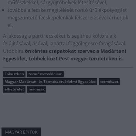
műfészkekkel, sárgyűjtőhelyek létesítésével,
továbbá a fecske megítélését rontó ürülékpotyogást
megszüntető fecskepelenkák felszerelésével érhetjük
el.
A lakosság a parti fecskéket is segítheti költőfalaik
felújításával, ásóval, lapáttal függőlegesre faragásával.
Utóbbira
önkéntes csapatokat szervez a Madártani
Egyesület, többek közt Pest megyei területeken is
.
Fókuszban
természetvédelem
Magyar Madártani és Természetvédelmi Egyesület
természet
élhető élet
madarak
MAGYAR ÉPÍTŐK