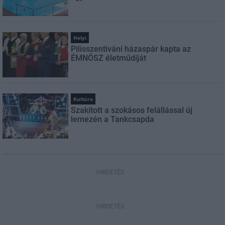
Helyi
Pilisszentiváni házaspár kapta az
ÉMNÖSZ életműdíját
Kultúra
Szakított a szokásos felállással új
lemezén a Tankcsapda
HIRDETÉS
HIRDETÉS