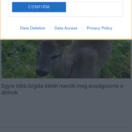
CONFIRM
AJÁNLJUK MÉG
Data Deletion
Data Access
Privacy Policy
Országos
Egyre több őzgida életét mentik meg országszerte a
drónok