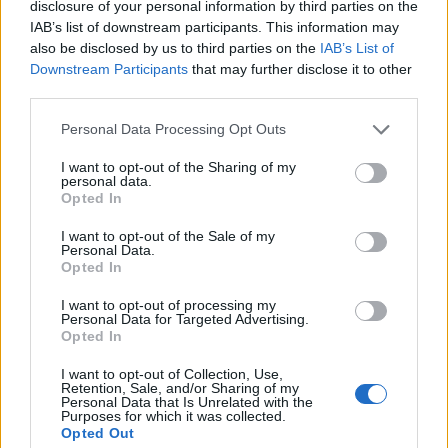
disclosure of your personal information by third parties on the
IAB’s list of downstream participants. This information may
M1 bővítés: már zajlik a teljesen új
Bicske Kelet csomópont építése
also be disclosed by us to third parties on the
IAB’s List of
Downstream Participants
that may further disclose it to other
third parties.
Personal Data Processing Opt Outs
Új gyalogosátkelők és jelzőlámpás
csomópont épül Angyalföldön
I want to opt-out of the Sharing of my
personal data.
Opted In
I want to opt-out of the Sale of my
Másfélszeresére bővítik
Personal Data.
Opted In
Hódmezővásárhely jó hírű református
iskoláját
I want to opt-out of processing my
Personal Data for Targeted Advertising.
Opted In
Látványos építési szakasz indult be a
I want to opt-out of Collection, Use,
Flórián téri felüljárón
Retention, Sale, and/or Sharing of my
Personal Data that Is Unrelated with the
Purposes for which it was collected.
Opted Out