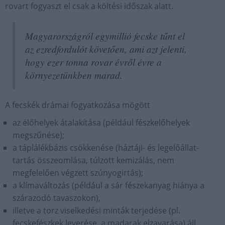
rovart fogyaszt el csak a költési időszak alatt.
Magyarországról egymillió fecske tűnt el
az ezredfordulót követően, ami azt jelenti,
hogy ezer tonna rovar évről évre a
környezetünkben marad.
A fecskék drámai fogyatkozása mögött
az élőhelyek átalakítása (például fészkelőhelyek
megszűnése);
a táplálékbázis csökkenése (háztáji- és legelőállat-
tartás összeomlása, túlzott kemizálás, nem
megfelelően végzett szúnyogirtás);
a klímaváltozás (például a sár fészekanyag hiánya a
szárazodó tavaszokon),
illetve a torz viselkedési minták terjedése (pl.
fecskefészkek leverése, a madarak elzavarása) áll