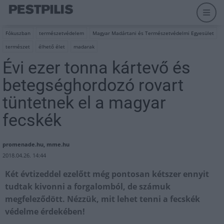
Fókuszban
természetvédelem
Magyar Madártani és Természetvédelmi Egyesület
természet
élhető élet
madarak
Évi ezer tonna kártevő és
betegséghordozó rovart
tüntetnek el a magyar
fecskék
promenade.hu, mme.hu
2018.04.26. 14:44
Két évtizeddel ezelőtt még pontosan kétszer ennyit
tudtak kivonni a forgalomból, de számuk
megfeleződött. Nézzük, mit lehet tenni a fecskék
védelme érdekében!