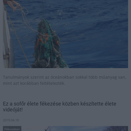
Tanulmányok szerint az óceánokban sokkal több műanyag van,
mint azt korábban feltételezték.
Ez a sofőr élete fékezése közben készítette élete
videóját!
2019.04.19
Fókuszban