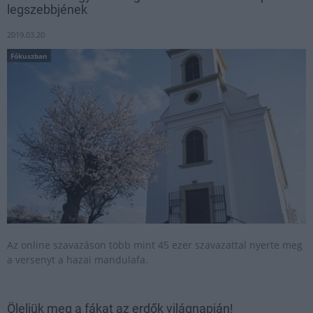
legszebbjének
2019.03.20
Fókuszban
Az online szavazáson több mint 45 ezer szavazattal nyerte meg
a versenyt a hazai mandulafa.
Öleljük meg a fákat az erdők világnapján!