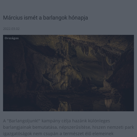
Március ismét a barlangok hónapja
2022.03.02
Országos
A "Barlangoljunk!" kampány célja hazánk különleges
barlangjainak bemutatása, népszerűsítése, hiszen nemzeti park
igazgatóságok nem csupán a természet élő elemeinek