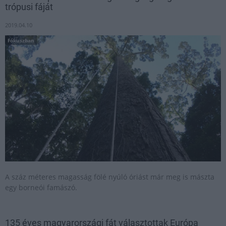
trópusi fáját
2019.04.10
Fókuszban
A száz méteres magasság fölé nyúló óriást már meg is mászta
egy borneói famászó.
135 éves magyarországi fát választottak Európa