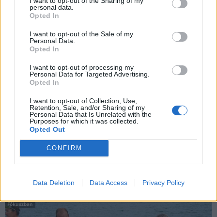
I want to opt-out of the Sharing of my
personal data.
Opted In
I want to opt-out of the Sale of my
Personal Data.
Opted In
I want to opt-out of processing my
Personal Data for Targeted Advertising.
Opted In
I want to opt-out of Collection, Use,
Retention, Sale, and/or Sharing of my
Personal Data that Is Unrelated with the
Néha szórakoztató, máskor furcsa előírásokat kell követniük a
Purposes for which it was collected.
pácienseknek.
Opted Out
CONFIRM
A legcsúnyább tengeri lény katasztrófára
figyelmezteti Japánt
Data Deletion
Data Access
Privacy Policy
2019.02.27
Fókuszban