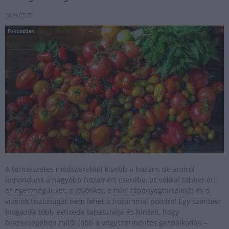
2019.03.03
Fókuszban
A természetes módszerekkel kisebb a hozam, de amiről
lemondunk a nagyobb hozamért cserébe, az sokkal többet ér:
az egészségünket, a jövőnket, a talaj tápanyagtartalmát és a
vizeink tisztaságát nem lehet a hozammal pótolni! Egy szentesi
biogazda több évtizede tapasztalja és hirdeti, hogy
összességében mitől jobb a vegyszermentes gazdálkodás –