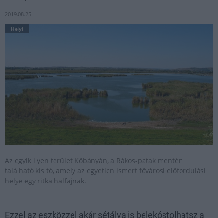
2019.08.25
Helyi
Az egyik ilyen terület Kőbányán, a Rákos-patak mentén
található kis tó, amely az egyetlen ismert fővárosi előfordulási
helye egy ritka halfajnak.
Ezzel az eszközzel akár sétálva is belekóstolhatsz a