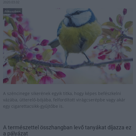
2020.03.02
Fókuszban
A széncinege sikerének egyik titka, hogy képes befészkelni
vázába, útterelő-bójába, felfordított virágcserépbe vagy akár
egy cigarettacsikk-gyűjtőbe is.
A természettel összhangban levő tanyákat díjazza ez
a pályázat