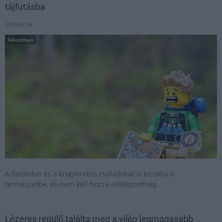
tájfutásba
2019.05.14
Fókuszban
A fiatalokat és a kisgyerekes családokat is kicsalja a
természetbe, és nem kell hozzá előképzettség.
Lézeres repülő találta meg a világ legmagasabb