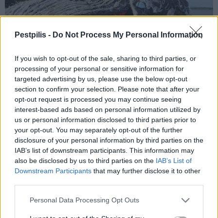
Pestpilis -
Do Not Process My Personal Information
If you wish to opt-out of the sale, sharing to third parties, or
processing of your personal or sensitive information for
targeted advertising by us, please use the below opt-out
section to confirm your selection. Please note that after your
opt-out request is processed you may continue seeing
interest-based ads based on personal information utilized by
A tengerbiológusok szerint soha ennyi műanyagot nem találtak
us or personal information disclosed to third parties prior to
egyetlen bálnában sem.
your opt-out. You may separately opt-out of the further
disclosure of your personal information by third parties on the
IAB’s list of downstream participants. This information may
also be disclosed by us to third parties on the
IAB’s List of
Gyógyszerek helyett természetjárást írnak receptre
Downstream Participants
that may further disclose it to other
Skóciában
third parties.
2019.03.14
Personal Data Processing Opt Outs
Helyi