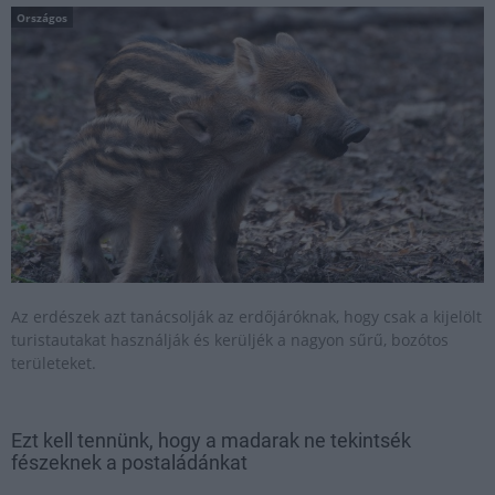
Országos
Az erdészek azt tanácsolják az erdőjáróknak, hogy csak a kijelölt
turistautakat használják és kerüljék a nagyon sűrű, bozótos
területeket.
Ezt kell tennünk, hogy a madarak ne tekintsék
fészeknek a postaládánkat