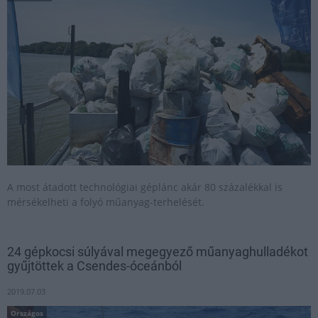
A most átadott technológiai géplánc akár 80 százalékkal is
mérsékelheti a folyó műanyag-terhelését.
24 gépkocsi súlyával megegyező műanyaghulladékot
gyűjtöttek a Csendes-óceánból
2019.07.03
Országos