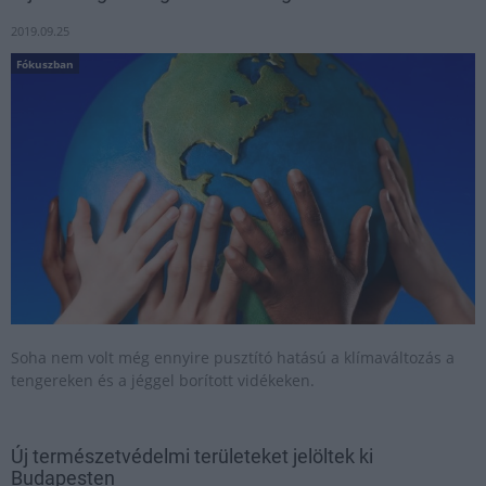
2019.09.25
Fókuszban
Soha nem volt még ennyire pusztító hatású a klímaváltozás a
tengereken és a jéggel borított vidékeken.
Új természetvédelmi területeket jelöltek ki
Budapesten