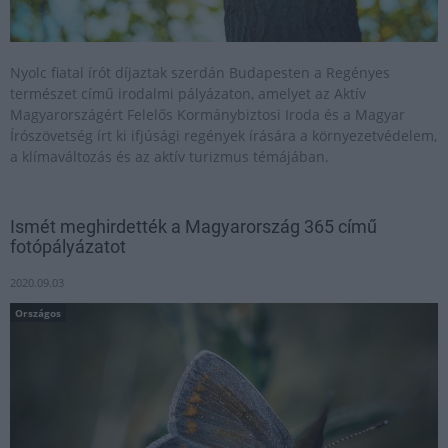
Nyolc fiatal írót díjaztak szerdán Budapesten a Regényes
természet című irodalmi pályázaton, amelyet az Aktív
Magyarországért Felelős Kormánybiztosi Iroda és a Magyar
Írószövetség írt ki ifjúsági regények írására a környezetvédelem,
a klímaváltozás és az aktív turizmus témájában.
Ismét meghirdették a Magyarország 365 című
fotópályázatot
2020.09.03
Országos