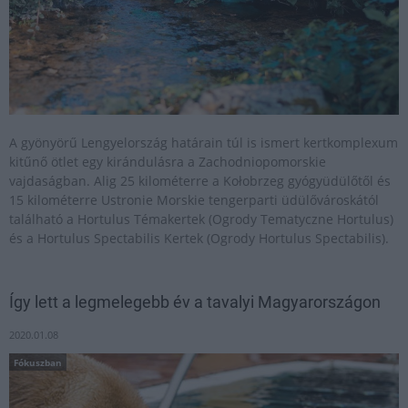
A gyönyörű Lengyelország határain túl is ismert kertkomplexum
kitűnő ötlet egy kirándulásra a Zachodniopomorskie
vajdaságban. Alig 25 kilométerre a Kołobrzeg gyógyüdülőtől és
15 kilométerre Ustronie Morskie tengerparti üdülővároskától
található a Hortulus Témakertek (Ogrody Tematyczne Hortulus)
és a Hortulus Spectabilis Kertek (Ogrody Hortulus Spectabilis).
Így lett a legmelegebb év a tavalyi Magyarországon
2020.01.08
Fókuszban