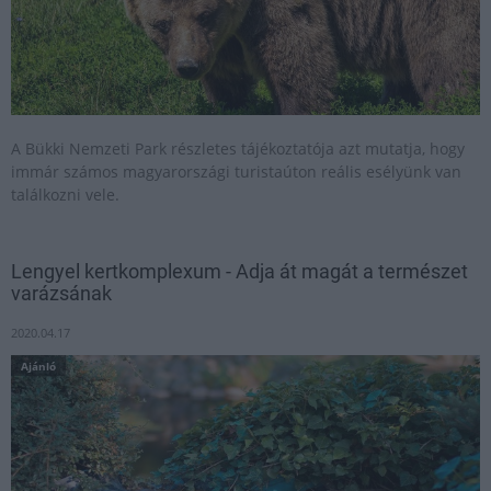
A Bükki Nemzeti Park részletes tájékoztatója azt mutatja, hogy
immár számos magyarországi turistaúton reális esélyünk van
találkozni vele.
Lengyel kertkomplexum - Adja át magát a természet
varázsának
2020.04.17
Ajánló