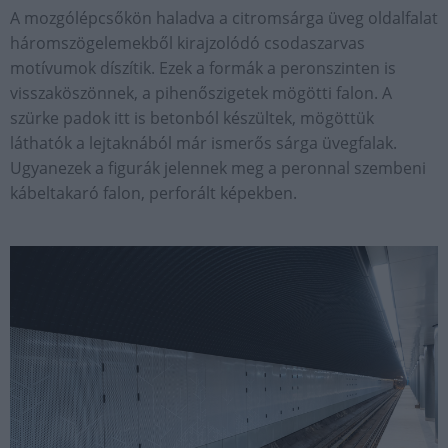
A mozgólépcsőkön haladva a citromsárga üveg oldalfalat
háromszögelemekből kirajzolódó csodaszarvas
motívumok díszítik. Ezek a formák a peronszinten is
visszaköszönnek, a pihenőszigetek mögötti falon. A
szürke padok itt is betonból készültek, mögöttük
láthatók a lejtaknából már ismerős sárga üvegfalak.
Ugyanezek a figurák jelennek meg a peronnal szembeni
kábeltakaró falon, perforált képekben.