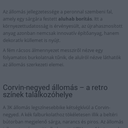
Az állomás jellegzetessége a peronnal szembeni fal,
amely egy sárgára festett
aluhab borítás
. Itt a
környezettudatosság is érvényesült, az újrahasznosított
anyag azonban nemcsak innovatív építőanyag, hanem
dekoratív küllemet is nyújt.
A fém rácsos álmennyezet messziről nézve egy
folyamatos burkolatnak tűnik, de alulról nézve láthatók
az állomás szerkezeti elemei.
Corvin-negyed állomás – a retro
színek találkozóhelye
A 3K állomás legszínesebbike kétségkívül a Corvin-
negyed. A kék falburkolathoz tökéletesen illik a beltéri
bútorban megjelenő sárga, narancs és piros. Az állomás