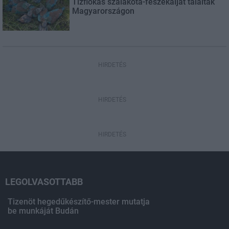
Tízfiókás szalakóta-fészekaljat találtak
Magyarországon
HIRDETÉS
HIRDETÉS
HIRDETÉS
LEGOLVASOTTABB
Tizenöt hegedűkészítő-mester mutatja
be munkáját Budán