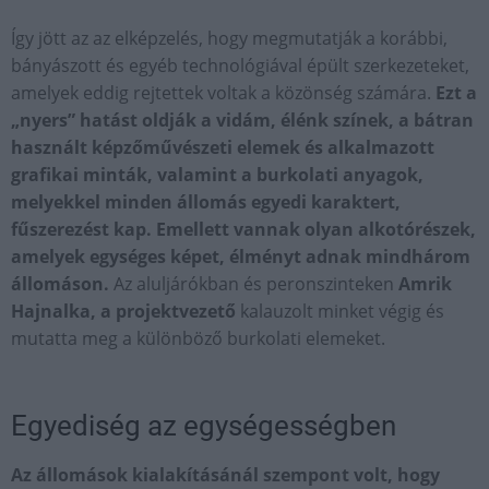
Így jött az az elképzelés, hogy megmutatják a korábbi,
bányászott és egyéb technológiával épült szerkezeteket,
amelyek eddig rejtettek voltak a közönség számára.
Ezt a
„nyers” hatást oldják a vidám, élénk színek, a bátran
használt képzőművészeti elemek és alkalmazott
grafikai minták, valamint a burkolati anyagok,
melyekkel minden állomás egyedi karaktert,
fűszerezést kap. Emellett vannak olyan alkotórészek,
amelyek egységes képet, élményt adnak mindhárom
állomáson.
Az aluljárókban és peronszinteken
Amrik
Hajnalka, a projektvezető
kalauzolt minket végig és
mutatta meg a különböző burkolati elemeket.
Egyediség az egységességben
Az állomások kialakításánál szempont volt, hogy