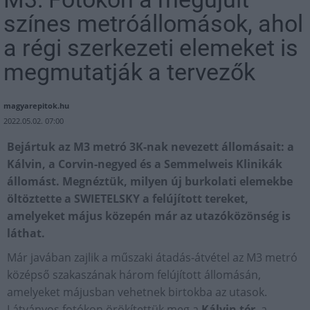
színes metróállomások, ahol
a régi szerkezeti elemeket is
megmutatják a tervezők
magyarepitok.hu
2022.05.02. 07:00
Bejártuk az M3 metró 3K-nak nevezett állomásait: a
Kálvin, a Corvin-negyed és a Semmelweis Klinikák
állomást. Megnéztük, milyen új burkolati elemekbe
öltöztette a SWIETELSKY a felújított tereket,
amelyeket május közepén már az utazóközönség is
láthat.
Már javában zajlik a műszaki átadás-átvétel az M3 metró
középső szakaszának három felújított állomásán,
amelyeket májusban vehetnek birtokba az utasok.
Látványos fotókon örökítettük meg a
Kálvin tér
, a