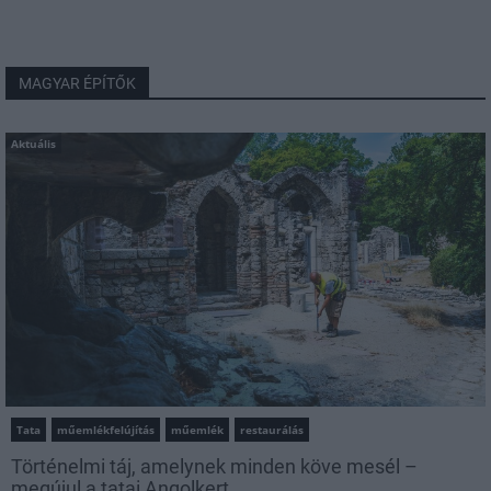
MAGYAR ÉPÍTŐK
Aktuális
Tata
műemlékfelújítás
műemlék
restaurálás
Történelmi táj, amelynek minden köve mesél –
megújul a tatai Angolkert