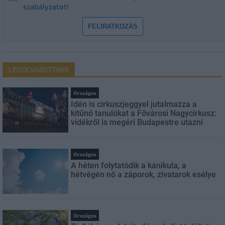
szabályzatot!
FELIRATKOZÁS
LEGOLVASOTTABB
Országos
Idén is cirkuszjeggyel jutalmazza a
kitűnő tanulókat a Fővárosi Nagycirkusz:
vidékről is megéri Budapestre utazni
Országos
A héten folytatódik a kánikula, a
hétvégén nő a záporok, zivatarok esélye
Országos