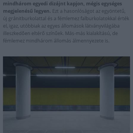
mindhárom egyedi dizájnt kapjon, mégis egységes
megjelenésű legyen.
Ezt a hasonlóságot az egyöntetű,
új gránitburkolattal és a fémlemez falburkolatokkal érték
el, igaz, utóbbiak az egyes állomások látványvilágába
illeszkedően eltérő színűek. Más-más kialakítású, de
fémlemez mindhárom állomás álmennyezete is.