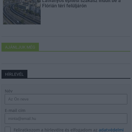
Látványos építési szakasz indult be a
Flórián téri felüljárón
AJÁNLJUK MÉG
HÍRLEVÉL
Név
E-mail cím
Feliratkozom a hírlevélre és elfogadom az
adatvédelmi