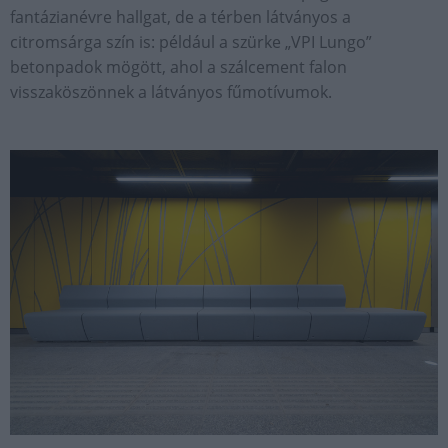
fantázianévre hallgat, de a térben látványos a
citromsárga szín is: például a szürke „VPI Lungo”
betonpadok mögött, ahol a szálcement falon
visszaköszönnek a látványos fűmotívumok.