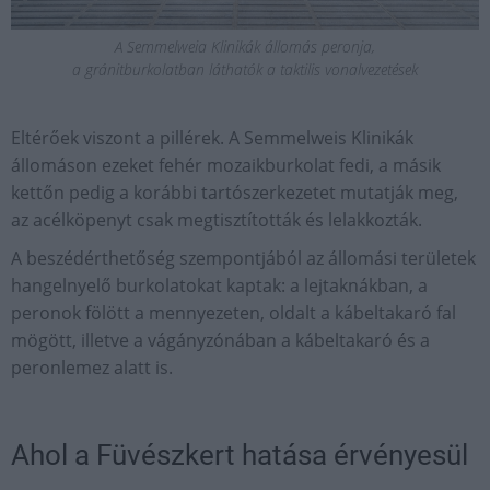
A Semmelweia Klinikák állomás peronja,
a gránitburkolatban láthatók a taktilis vonalvezetések
Eltérőek viszont a pillérek. A Semmelweis Klinikák
állomáson ezeket fehér mozaikburkolat fedi, a másik
kettőn pedig a korábbi tartószerkezetet mutatják meg,
az acélköpenyt csak megtisztították és lelakkozták.
A beszédérthetőség szempontjából az állomási területek
hangelnyelő burkolatokat kaptak: a lejtaknákban, a
peronok fölött a mennyezeten, oldalt a kábeltakaró fal
mögött, illetve a vágányzónában a kábeltakaró és a
peronlemez alatt is.
Ahol a Füvészkert hatása érvényesül