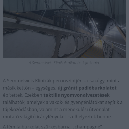
A Semmelweis Klinikák állomás lejtaknája
A Semmelweis Klinikák peronszintjén – csakúgy, mint a
másik kettőn – egységes,
új gránit padlóburkolatot
építettek. Ezekben
taktilis nyomvonalvezetések
találhatók, amelyek a vakok- és gyengénlátókat segítik a
tájékozódásban, valamint a menekülési útvonalat
mutató világító irányfényeket is elhelyeztek benne.
A fém falburkolat szürkésbarna, „champagne”