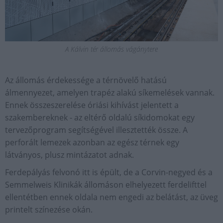
A Kálvin tér állomás vágánytere
Az állomás érdekessége a térnövelő hatású
álmennyezet, amelyen trapéz alakú síkemelések vannak.
Ennek összeszerelése óriási kihívást jelentett a
szakembereknek - az eltérő oldalú síkidomokat egy
tervezőprogram segítségével illesztették össze. A
perforált lemezek azonban az egész térnek egy
látványos, plusz mintázatot adnak.
Ferdepályás felvonó itt is épült, de a Corvin-negyed és a
Semmelweis Klinikák állomáson elhelyezett ferdelifttel
ellentétben ennek oldala nem engedi az belátást, az üveg
printelt színezése okán.