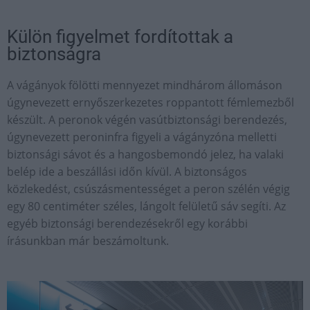
Külön figyelmet fordítottak a
biztonságra
A vágányok fölötti mennyezet mindhárom állomáson
úgynevezett ernyőszerkezetes roppantott fémlemezből
készült. A peronok végén vasútbiztonsági berendezés,
úgynevezett peroninfra figyeli a vágányzóna melletti
biztonsági sávot és a hangosbemondó jelez, ha valaki
belép ide a beszállási időn kívül. A biztonságos
közlekedést, csúszásmentességet a peron szélén végig
egy 80 centiméter széles, lángolt felületű sáv segíti. Az
egyéb biztonsági berendezésekről egy korábbi
írásunkban már beszámoltunk.