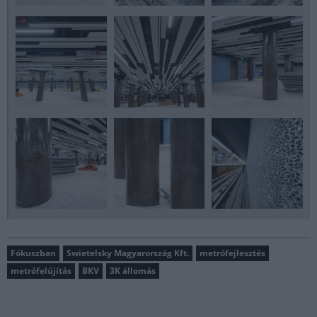
Fókuszban
Swietelsky Magyarország Kft.
metrófejlesztés
metrófelújítás
BKV
3K állomás