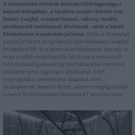
A Semmelweis Klinikák állomás különlegessége a
bejárat belsejében, a lejtakna tetején látható íves,
festett üvegfal, amelyet hosszú, vékony, levélre
emlékeztető motívumok díszítenek – akár a közeli
Füvészkertet is eszünkbe juttatva
. Ehhez a látványhoz
passzol a három mozgólépcső közé elhelyezett üvegfalú
ferdepályás lift. Itt a lejtaknában kifejezetten igaz volt az,
hogy a szélső mozgólépcsők fali részén a mostaninál
több burkolat gyakorlatilag használhatatlan méretűre
szűkítette volna a gyalogos űrszelvényt. Ezért
meghagyták a szerkezetkész állapotot, mint
látványelemet, feketére festve, valamint megfigyelhetők
a metró főszellőzésében résztvevő JET ventilátorok is.