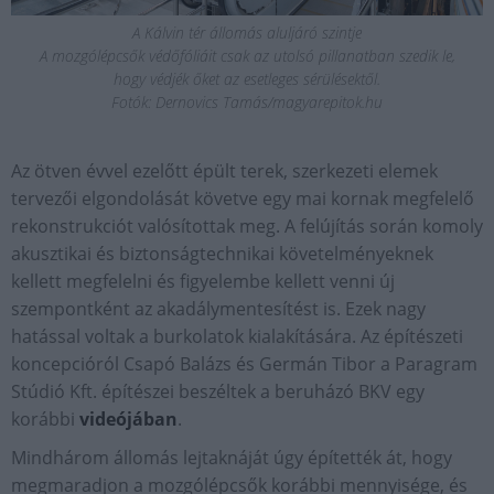
A Kálvin tér állomás aluljáró szintje
A mozgólépcsők védőfóliáit csak az utolsó pillanatban szedik le,
hogy védjék őket az esetleges sérülésektől.
Fotók: Dernovics Tamás/magyarepitok.hu
Az ötven évvel ezelőtt épült terek, szerkezeti elemek
tervezői elgondolását követve egy mai kornak megfelelő
rekonstrukciót valósítottak meg. A felújítás során komoly
akusztikai és biztonságtechnikai követelményeknek
kellett megfelelni és figyelembe kellett venni új
szempontként az akadálymentesítést is. Ezek nagy
hatással voltak a burkolatok kialakítására. Az építészeti
koncepcióról Csapó Balázs és Germán Tibor a Paragram
Stúdió Kft. építészei beszéltek a beruházó BKV egy
korábbi
videójában
.
Mindhárom állomás lejtaknáját úgy építették át, hogy
megmaradjon a mozgólépcsők korábbi mennyisége, és