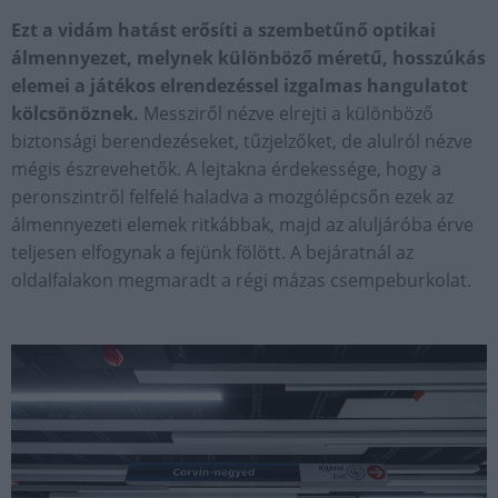
Ezt a vidám hatást erősíti a szembetűnő optikai
álmennyezet, melynek különböző méretű, hosszúkás
elemei a játékos elrendezéssel izgalmas hangulatot
kölcsönöznek.
Messziről nézve elrejti a különböző
biztonsági berendezéseket, tűzjelzőket, de alulról nézve
mégis észrevehetők. A lejtakna érdekessége, hogy a
peronszintről felfelé haladva a mozgólépcsőn ezek az
álmennyezeti elemek ritkábbak, majd az aluljáróba érve
teljesen elfogynak a fejünk fölött. A bejáratnál az
oldalfalakon megmaradt a régi mázas csempeburkolat.