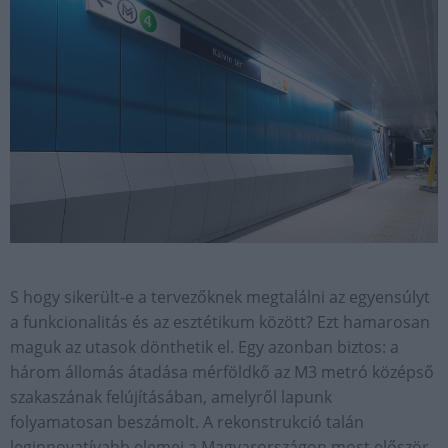
S hogy sikerült-e a tervezőknek megtalálni az egyensúlyt
a funkcionalitás és az esztétikum között? Ezt hamarosan
maguk az utasok dönthetik el. Egy azonban biztos: a
három állomás átadása mérföldkő az M3 metró középső
szakaszának felújításában, amelyről lapunk
folyamatosan beszámolt. A rekonstrukció talán
leginnovatívabb elemei a Magyarországon most először