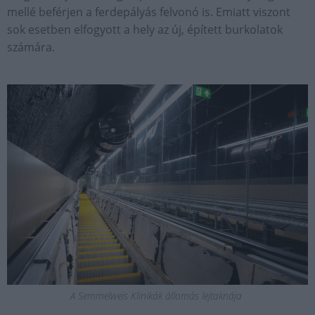
mellé beférjen a ferdepályás felvonó is. Emiatt viszont
sok esetben elfogyott a hely az új, épített burkolatok
számára.
A Semmelweis Klinikák állomás lejtaknája