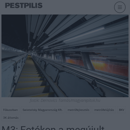
fotók: Dernovics Tamás/magyarepitok.hu
Fókuszban
Swietelsky Magyarország Kft.
metrófejlesztés
metrófelújítás
BKV
3K állomás
M3: Fotókon a megújult