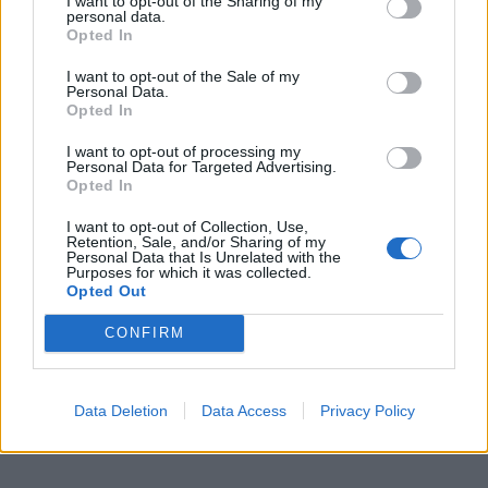
alkotnak. (Ottjártunkkor még védőfóliák takarták a
I want to opt-out of the Sharing of my
personal data.
mozgólépcsők oldalát, hiszen amit csak lehet, az utolsó
Opted In
pillanatig megvédik az esetleges sérülésektől.)
I want to opt-out of the Sale of my
Personal Data.
Opted In
I want to opt-out of processing my
Personal Data for Targeted Advertising.
Opted In
I want to opt-out of Collection, Use,
Retention, Sale, and/or Sharing of my
Personal Data that Is Unrelated with the
Purposes for which it was collected.
Opted Out
CONFIRM
Data Deletion
Data Access
Privacy Policy
A Kálvin tér állomás lejtaknája