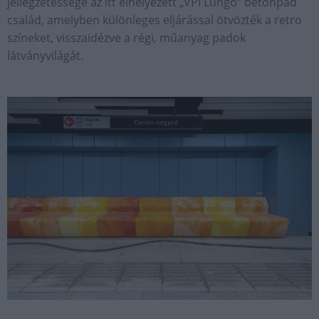
jellegzetessége az itt elhelyezett „VPI Lungo” betonpad
család, amelyben különleges eljárással ötvözték a retro
színeket, visszaidézve a régi, műanyag padok
látványvilágát.