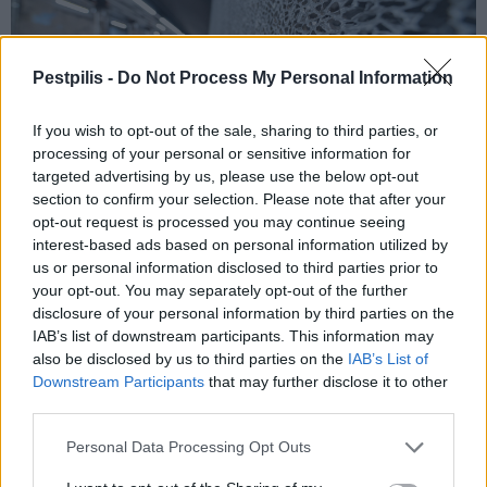
Pestpilis -
Do Not Process My Personal Information
If you wish to opt-out of the sale, sharing to third parties, or
processing of your personal or sensitive information for
targeted advertising by us, please use the below opt-out
section to confirm your selection. Please note that after your
opt-out request is processed you may continue seeing
A Corvn-negyed állomáson is aluhab borítású a peronnal szembeni fal
interest-based ads based on personal information utilized by
us or personal information disclosed to third parties prior to
your opt-out. You may separately opt-out of the further
A Kálvin tér állomást a mitológia
disclosure of your personal information by third parties on the
ihlette
IAB’s list of downstream participants. This information may
also be disclosed by us to third parties on the
IAB’s List of
Ez az állomás nemcsak színében, hanem témájában is
Downstream Participants
that may further disclose it to other
különleges. Az utazó már az aluljáró szinten egy
third parties.
impozáns megjelenéssel találkozik: a színes
Personal Data Processing Opt Outs
mozaikcsempe és a hatalmas üvegfalak modern teret