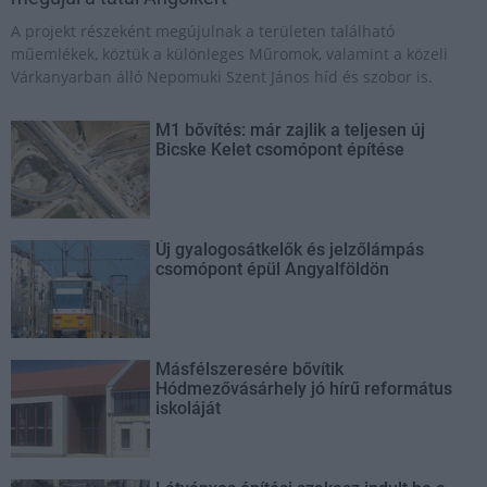
A projekt részeként megújulnak a területen található
műemlékek, köztük a különleges Műromok, valamint a közeli
Várkanyarban álló Nepomuki Szent János híd és szobor is.
M1 bővítés: már zajlik a teljesen új
Bicske Kelet csomópont építése
Új gyalogosátkelők és jelzőlámpás
csomópont épül Angyalföldön
Másfélszeresére bővítik
Hódmezővásárhely jó hírű református
iskoláját