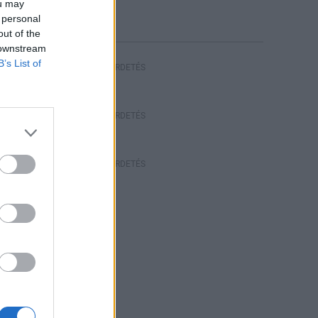
ou may
 personal
out of the
 downstream
B’s List of
HIRDETÉS
HIRDETÉS
HIRDETÉS