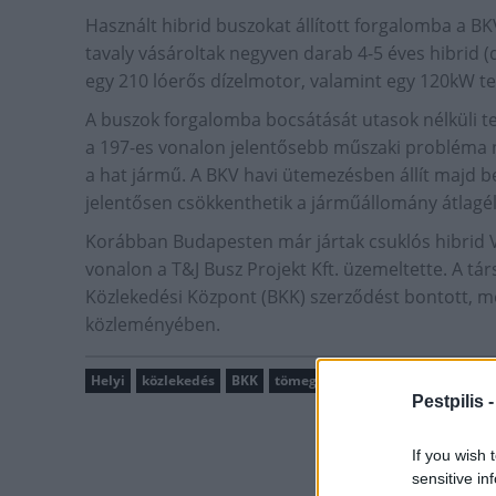
Használt hibrid buszokat állított forgalomba a 
tavaly vásároltak negyven darab 4-5 éves hibrid (
egy 210 lóerős dízelmotor, valamint egy 120kW te
A buszok forgalomba bocsátását utasok nélküli te
a 197-es vonalon jelentősebb műszaki probléma nél
a hat jármű. A BKV havi ütemezésben állít majd b
jelentősen csökkenthetik a járműállomány átlagél
Korábban Budapesten már jártak csuklós hibrid Vo
vonalon a T&J Busz Projekt Kft. üzemeltette. A 
Közlekedési Központ (BKK) szerződést bontott, me
közleményében.
Helyi
közlekedés
BKK
tömegközlekedés
busz
Pestpilis 
If you wish 
sensitive in