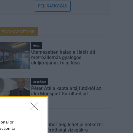
FELIRATKOZÁS
LEGOLVASOTTABB
Helyi
Ütemezetten halad a Határ úti
metróállomás gyalogos
aluljárójának felújítása
Országos
Péter Attila kapta a tájfutóktól az
idei Monspart Sarolta-díjat
Országos
sonal or
Szeptember 5-ig lehet jelentkezni
ection to
az őszi érettségi vizsgákra