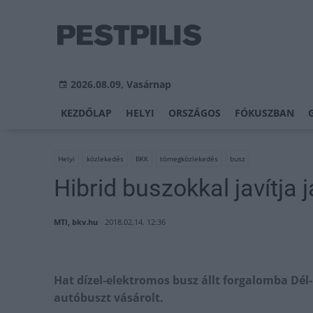
2026.08.09, Vasárnap
KEZDŐLAP
HELYI
ORSZÁGOS
FÓKUSZBAN
Helyi
közlekedés
BKK
tömegközlekedés
busz
Hibrid buszokkal javítja
MTI, bkv.hu
2018.02.14. 12:36
Hat dízel-elektromos busz állt forgalomba Dél-
autóbuszt vásárolt.