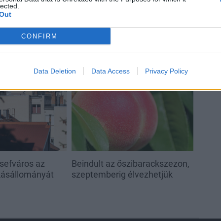
lected.
Out
CONFIRM
Data Deletion
Data Access
Privacy Policy
Helyi
sefváros az
Beindult az őszibarackszezon,
akásállományát
szeptemberig élvezhetjük