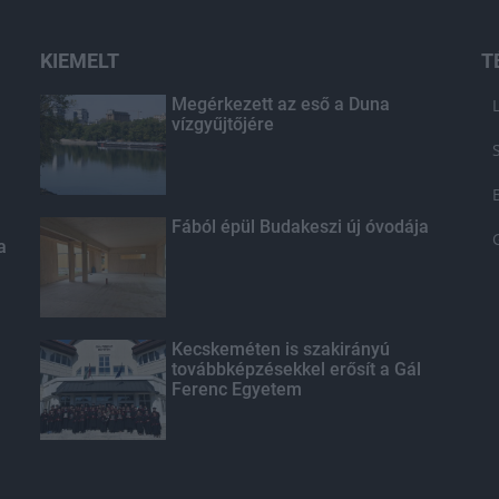
KIEMELT
T
Megérkezett az eső a Duna
vízgyűjtőjére
Fából épül Budakeszi új óvodája
a
Kecskeméten is szakirányú
továbbképzésekkel erősít a Gál
Ferenc Egyetem