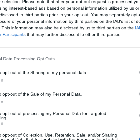
r selection. Please note that after your opt-out request is processed y
eing interest-based ads based on personal information utilized by us or
disclosed to third parties prior to your opt-out. You may separately opt-
losure of your personal information by third parties on the IAB’s list of
Történelmi táj, amelynek minden
. This information may also be disclosed by us to third parties on the
IA
köve mesél – megújul a tatai
Participants
that may further disclose it to other third parties.
Angolkert
l Data Processing Opt Outs
M1 bővítés: már zajlik a teljesen új
Bicske Kelet csomópont építése
o opt-out of the Sharing of my personal data.
In
Új gyalogosátkelők és jelzőlámpás
o opt-out of the Sale of my Personal Data.
csomópont épül Angyalföldön
In
to opt-out of processing my Personal Data for Targeted
ing.
In
Másfélszeresére bővítik
Hódmezővásárhely jó hírű
o opt-out of Collection, Use, Retention, Sale, and/or Sharing
református iskoláját
ersonal Data that Is Unrelated with the Purposes for which it