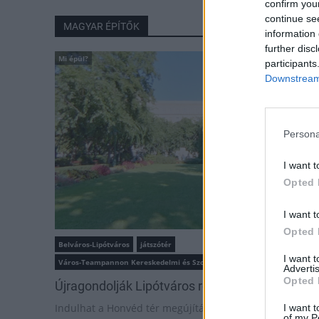
confirm you
continue se
MAGYAR ÉPÍTŐK
information 
further disc
Mi épül?
participants
Downstream 
Persona
I want t
Opted 
I want t
Opted 
Belváros-Lipótváros
játszótér
I want 
Város-Teampannon Kereskedelmi és Szolgáltató Kft.
parkfelújítás
Advertis
Opted 
Újragondolják Lipótváros rejtett, zöld parkját
Indulhat a Honvéd tér megújításának tervezése, ahol a
I want t
of my P