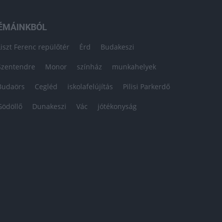
ÉMÁINKBÓL
Liszt Ferenc repülőtér
Érd
Budakeszi
Szentendre
Monor
színház
munkahelyek
Budaörs
Cegléd
iskolafelújítás
Pilisi Parkerdő
Gödöllő
Dunakeszi
Vác
jótékonyság