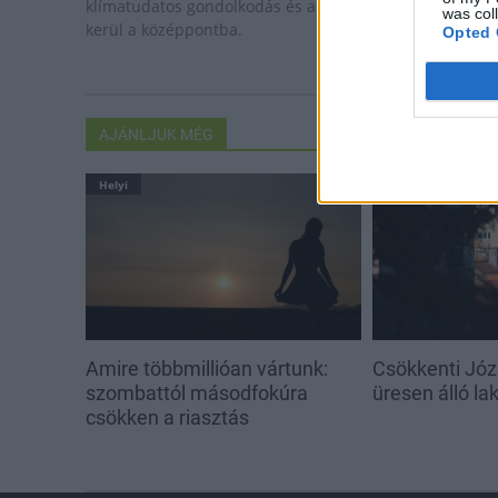
klímatudatos gondolkodás és a helyi identitás erősítése
was col
kerül a középpontba.
Opted 
AJÁNLJUK MÉG
Helyi
Helyi
Amire többmillióan vártunk:
Csökkenti Józ
szombattól másodfokúra
üresen álló l
csökken a riasztás