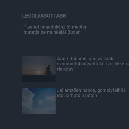
LEGOLVASOTTABB
Tizenöt hegedűkészítő-mester
mutatja be munkáját Budán
Amire többmillióan vártunk:
szombattól másodfokúra csökken 
riasztás
Jellemzően napos, gomolyfelhős
idő várható a héten