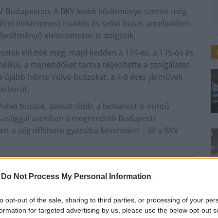
BKV Budapesten. A BKV keddi közleménye szerint még
dízel-elektromos) csuklós és szóló buszt, amelyekben
ljesítményű elektromotor is dolgozik.
sztek előzték meg, majd kedden a 174-es, a 175-ös és
kül, a menetidőket tartva teljesítette a szolgálatot
e újabb hibrid Volvo buszokat, a 4-8 éves járművek
etkorát.
lvo buszok, azokat több, a belvárost is érintő
társasággal azonban a megrendelő Budapesti
rt a cég offshore-gyanúba keveredett – áll a BKV
-
Do Not Process My Personal Information
to opt-out of the sale, sharing to third parties, or processing of your per
formation for targeted advertising by us, please use the below opt-out s