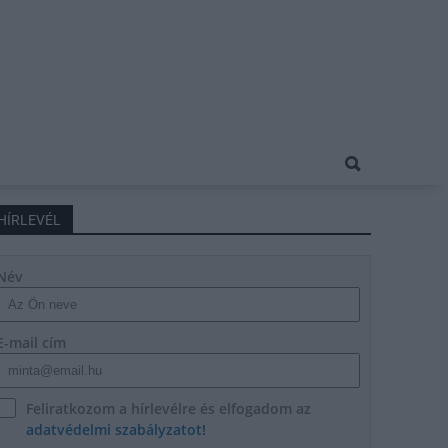
HÍRLEVÉL
Név
E-mail cím
Feliratkozom a hírlevélre és elfogadom az
adatvédelmi szabályzatot!