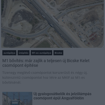
autópálya
útépítés
M1-es autópálya
Bicske
M1 bővítés: már zajlik a teljesen új Bicske Kelet
csomópont építése
Tizenegy meglévő csomópontot korszerűsít és négy új,
különszintű csomópontot hoz létre az MKIF az M1-es
bővítésénél.
Új gyalogosátkelők és jelzőlámpás
csomópont épül Angyalföldön