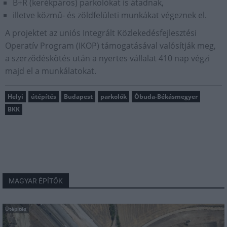
B+R (kerékpáros) parkolókat is átadnak,
illetve közmű- és zöldfelületi munkákat végeznek el.
A projektet az uniós Integrált Közlekedésfejlesztési
Operatív Program (IKOP) támogatásával valósítják meg,
a szerződéskötés után a nyertes vállalat 410 nap végzi
majd el a munkálatokat.
Helyi
útépítés
Budapest
parkolók
Óbuda-Békásmegyer
BKK
MAGYAR ÉPÍTŐK
Útépítés