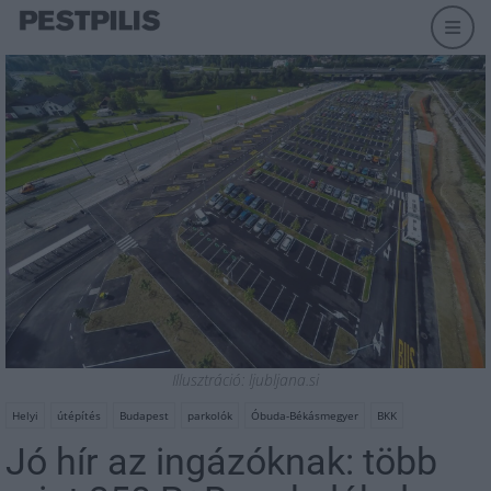
Illusztráció: ljubljana.si
Helyi
útépítés
Budapest
parkolók
Óbuda-Békásmegyer
BKK
Jó hír az ingázóknak: több