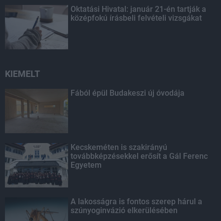
Oktatási Hivatal: január 21-én tartják a
középfokú írásbeli felvételi vizsgákat
KIEMELT
Fából épül Budakeszi új óvodája
Kecskeméten is szakirányú
továbbképzésekkel erősít a Gál Ferenc
Egyetem
A lakosságra is fontos szerep hárul a
szúnyoginvázió elkerülésében