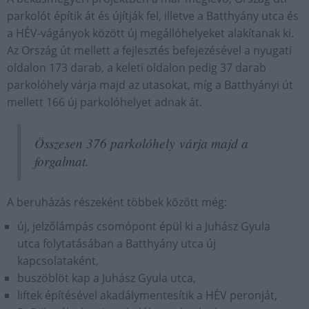
parkolót építik át és újítják fel, illetve a Batthyány utca és
a HÉV-vágányok között új megállóhelyeket alakítanak ki.
Az Ország út mellett a fejlesztés befejezésével a nyugati
oldalon 173 darab, a keleti oldalon pedig 37 darab
parkolóhely várja majd az utasokat, míg a Batthyányi út
mellett 166 új parkolóhelyet adnak át.
Összesen 376 parkolóhely várja majd a
forgalmat.
A beruházás részeként többek között még:
új, jelzőlámpás csomópont épül ki a Juhász Gyula
utca folytatásában a Batthyány utca új
kapcsolataként,
buszöblöt kap a Juhász Gyula utca,
liftek építésével akadálymentesítik a HÉV peronját,