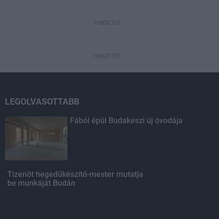
HIRDETÉS
HIRDETÉS
LEGOLVASOTTABB
Fából épül Budakeszi új óvodája
Tizenöt hegedűkészítő-mester mutatja
be munkáját Budán