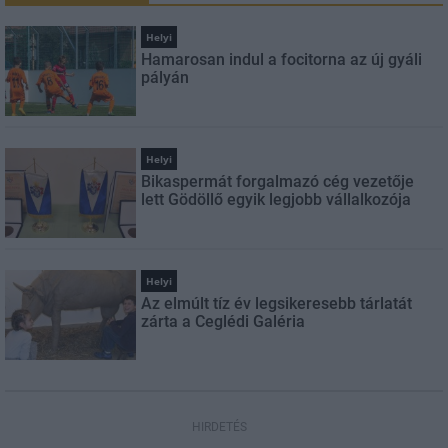
Helyi
Hamarosan indul a focitorna az új gyáli
pályán
Helyi
Bikaspermát forgalmazó cég vezetője
lett Gödöllő egyik legjobb vállalkozója
Helyi
Az elmúlt tíz év legsikeresebb tárlatát
zárta a Ceglédi Galéria
HIRDETÉS