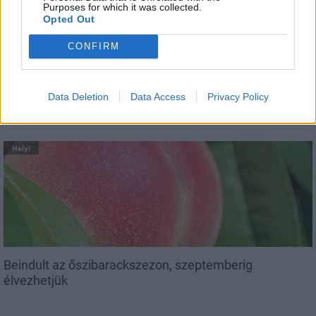
Purposes for which it was collected.
Opted Out
CONFIRM
Csökkenti Józsefváros az üresen álló lakásállományát
Data Deletion
Data Access
Privacy Policy
Helyi
Beindult az őszibarackszezon, szeptemberig
élvezhetjük