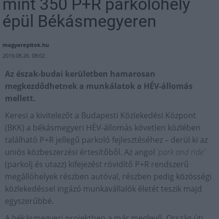
mint 350 P+R parkolóhely
épül Békásmegyeren
magyarepitok.hu
2019.08.26. 08:02
Az észak-budai kerületben hamarosan
megkezdődhetnek a munkálatok a HÉV-állomás
mellett.
Keresi a kivitelezőt a Budapesti Közlekedési Központ
(BKK) a békásmegyeri HÉV-állomás követlen közlében
található P+R jellegű parkoló fejlesztéséhez – derül ki az
uniós közbeszerzési értesítőből. Az angol
'park and ride'
(parkolj és utazz) kifejezést rövidítő P+R rendszerű
megállóhelyek részben autóval, részben pedig közösségi
közlekedéssel ingázó munkavállalók életét teszik majd
egyszerűbbé.
A békásmegyeri projektben a már meglevő, Ország úti