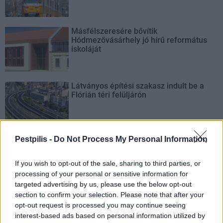
Másfélszeresére bővítik
Hódmezővásárhely jó hírű református
iskoláját
Látványos építési szakasz indult be a
Flórián téri felüljárón
Pestpilis -
Do Not Process My Personal Information
Paks II.: Mit jelent az 5. blokk új
mérföldköve a felülvizsgálat
árnyékában?
If you wish to opt-out of the sale, sharing to third parties, or
processing of your personal or sensitive information for
targeted advertising by us, please use the below opt-out
section to confirm your selection. Please note that after your
opt-out request is processed you may continue seeing
interest-based ads based on personal information utilized by
AJÁNLJUK MÉG