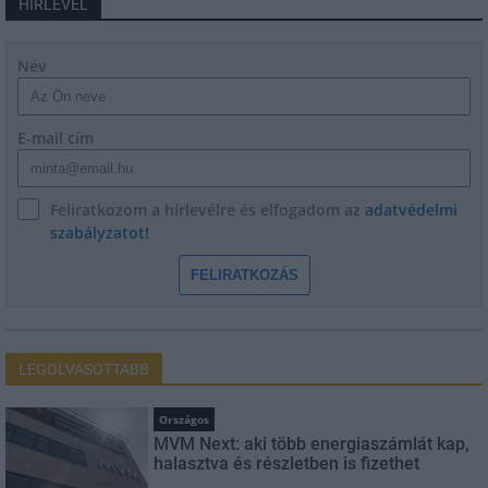
HÍRLEVÉL
Név
E-mail cím
Feliratkozom a hírlevélre és elfogadom az
adatvédelmi
szabályzatot!
FELIRATKOZÁS
LEGOLVASOTTABB
Országos
MVM Next: aki több energiaszámlát kap,
halasztva és részletben is fizethet