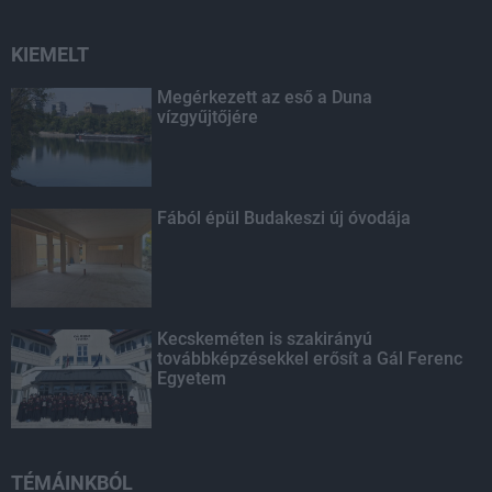
KIEMELT
Megérkezett az eső a Duna
vízgyűjtőjére
Fából épül Budakeszi új óvodája
Kecskeméten is szakirányú
továbbképzésekkel erősít a Gál Ferenc
Egyetem
TÉMÁINKBÓL