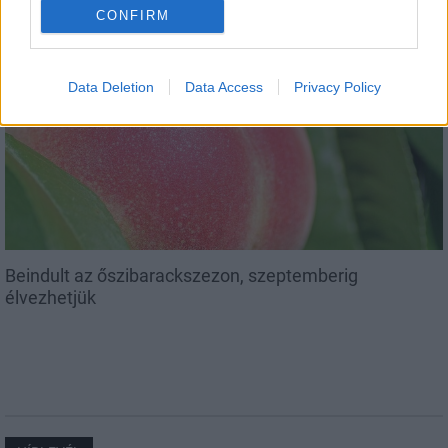
CONFIRM
Data Deletion
Data Access
Privacy Policy
Helyi
Beindult az őszibarackszezon, szeptemberig
élvezhetjük