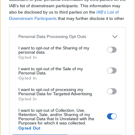
IAB’s list of downstream participants. This information may
also be disclosed by us to third parties on the
IAB’s List of
Downstream Participants
that may further disclose it to other
third parties.
Amire többmillióan vártunk: szombattól másodfokúra
Personal Data Processing Opt Outs
csökken a riasztás
I want to opt-out of the Sharing of my
personal data.
Opted In
I want to opt-out of the Sale of my
Personal Data.
Helyi
Opted In
I want to opt-out of processing my
Personal Data for Targeted Advertising.
Opted In
I want to opt-out of Collection, Use,
Retention, Sale, and/or Sharing of my
Personal Data that Is Unrelated with the
Purposes for which it was collected.
Csökkenti Józsefváros az üresen álló lakásállományát
Opted Out