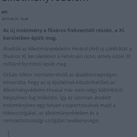
MTI
2019.09.19. 16:48
Az új intézmény a főváros frekventált részén, a XI.
kerületben épült meg.
Átadták az Alkotmányvédelmi Hivatal (AH) új székházát a
főváros XI. kerületében a Fehérvári úton, amely közel 30
milliárd forintból épült meg.
Orbán Viktor miniszterelnök az átadóünnepségen
elmondta, hogy az új épületnek köszönhetően az
Alkotmányvédelmi Hivatal már nem négy különböző
helyszínen fog működni. Így az újonnan átadott
intézményben egy helyen csoportosulnak majd a
titkosszolgálat, az alkotmányvédelem és a
nemzetbiztonsági szolgálat tevékenységei.