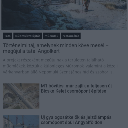
Tata
műemlékfelújítás
műemlék
restaurálás
Történelmi táj, amelynek minden köve mesél –
megújul a tatai Angolkert
A projekt részeként megújulnak a területen található
műemlékek, köztük a különleges Műromok, valamint a közeli
Várkanyarban álló Nepomuki Szent János híd és szobor is.
M1 bővítés: már zajlik a teljesen új
Bicske Kelet csomópont építése
Új gyalogosátkelők és jelzőlámpás
csomópont épül Angyalföldön