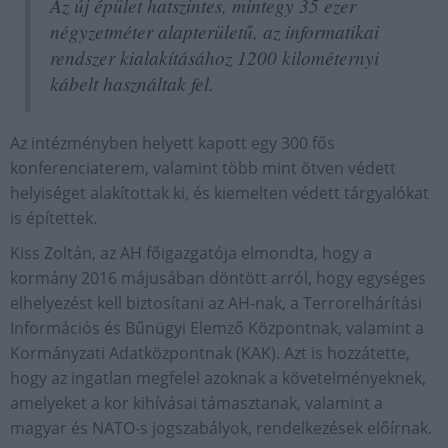
Az új épület hatszintes, mintegy 35 ezer
négyzetméter alapterületű, az informatikai
rendszer kialakításához 1200 kilométernyi
kábelt használtak fel.
Az intézményben helyett kapott egy 300 fős
konferenciaterem, valamint több mint ötven védett
helyiséget alakítottak ki, és kiemelten védett tárgyalókat
is építettek.
Kiss Zoltán, az AH főigazgatója elmondta, hogy a
kormány 2016 májusában döntött arról, hogy egységes
elhelyezést kell biztosítani az AH-nak, a Terrorelhárítási
Információs és Bűnügyi Elemző Központnak, valamint a
Kormányzati Adatközpontnak (KAK). Azt is hozzátette,
hogy az ingatlan megfelel azoknak a követelményeknek,
amelyeket a kor kihívásai támasztanak, valamint a
magyar és NATO-s jogszabályok, rendelkezések előírnak.