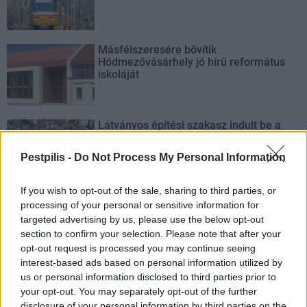
Másfélszeresére bővítik
Hódmezővásárhely jó hírű református
iskoláját
Látványos építési szakasz indult be a
Flórián téri felüljárón
Pestpilis -
Do Not Process My Personal Information
If you wish to opt-out of the sale, sharing to third parties, or
processing of your personal or sensitive information for
targeted advertising by us, please use the below opt-out
section to confirm your selection. Please note that after your
AJÁNLJUK MÉG
opt-out request is processed you may continue seeing
interest-based ads based on personal information utilized by
Helyi
us or personal information disclosed to third parties prior to
your opt-out. You may separately opt-out of the further
disclosure of your personal information by third parties on the