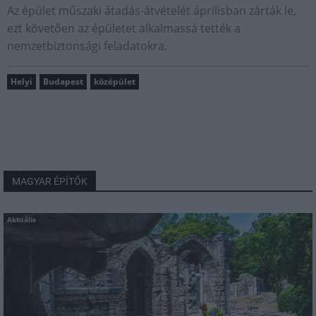
Az épület műszaki átadás-átvételét áprilisban zárták le,
ezt követően az épületet alkalmassá tették a
nemzetbiztonsági feladatokra.
Helyi
Budapest
középület
MAGYAR ÉPÍTŐK
Aktuális