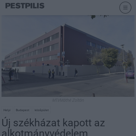
MTI/Máthé Zoltán
Helyi
Budapest
középület
Új székházat kapott az
alkotmányvédelem