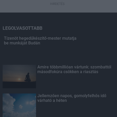
HIRDETÉS
LEGOLVASOTTABB
Tizenöt hegedűkészítő-mester mutatja
be munkáját Budán
Amire többmillióan vártunk: szombattól
másodfokúra csökken a riasztás
Jellemzően napos, gomolyfelhős idő
várható a héten