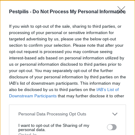
Pestpilis -
Do Not Process My Personal Information
If you wish to opt-out of the sale, sharing to third parties, or
processing of your personal or sensitive information for
targeted advertising by us, please use the below opt-out
section to confirm your selection. Please note that after your
opt-out request is processed you may continue seeing
interest-based ads based on personal information utilized by
autópálya
útépítés
M1-es autópálya
Bicske
us or personal information disclosed to third parties prior to
M1 bővítés: már zajlik a teljesen új Bicske Kelet
your opt-out. You may separately opt-out of the further
csomópont építése
disclosure of your personal information by third parties on the
Tizenegy meglévő csomópontot korszerűsít és négy új,
IAB’s list of downstream participants. This information may
különszintű csomópontot hoz létre az MKIF az M1-es
also be disclosed by us to third parties on the
IAB’s List of
bővítésénél.
Downstream Participants
that may further disclose it to other
third parties.
Új gyalogosátkelők és jelzőlámpás
Personal Data Processing Opt Outs
csomópont épül Angyalföldön
I want to opt-out of the Sharing of my
personal data.
Opted In