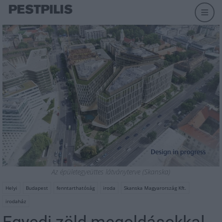
Az épületegyeüttes látványterve (Skanska)
Helyi
Budapest
fenntarthatóság
iroda
Skanska Magyarország Kft.
irodaház