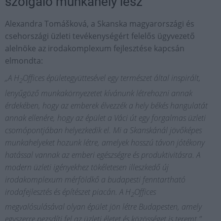
szolgáló munkahely lesz
Alexandra Tomášková, a Skanska magyarországi és
csehországi üzleti tevékenységért felelős ügyvezető
alelnöke az irodakomplexum fejlesztése kapcsán
elmondta:
„A H
Offices épületegyüttesével egy természet által inspirált,
2
lenyűgöző munkakörnyezetet kívánunk létrehozni annak
érdekében, hogy az emberek élvezzék a hely békés hangulatát
annak ellenére, hogy az épület a Váci út egy forgalmas üzleti
csomópontjában helyezkedik el. Mi a Skanskánál jövőképes
munkahelyeket hozunk létre, amelyek hosszú távon jótékony
hatással vannak az emberi egészségre és produktivitásra. A
modern üzleti igényekhez tökéletesen illeszkedő új
irodakomplexum mérföldkő a budapesti fenntartható
irodafejlesztés és építészet piacán. A H
Offices
2
megvalósulásával olyan épület jön létre Budapesten, amely
egyszerre pezsdíti fel az üzleti életet és közösséget is teremt.”