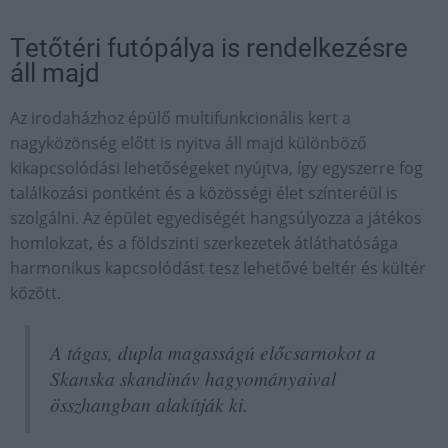
Tetőtéri futópálya is rendelkezésre
áll majd
Az irodaházhoz épülő multifunkcionális kert a
nagyközönség előtt is nyitva áll majd különböző
kikapcsolódási lehetőségeket nyújtva, így egyszerre fog
találkozási pontként és a közösségi élet színteréül is
szolgálni. Az épület egyediségét hangsúlyozza a játékos
homlokzat, és a földszinti szerkezetek átláthatósága
harmonikus kapcsolódást tesz lehetővé beltér és kültér
között.
A tágas, dupla magasságú előcsarnokot a
Skanska skandináv hagyományaival
összhangban alakítják ki.