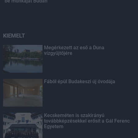
be munkáját Budán
KIEMELT
Megérkezett az eső a Duna
vízgyűjtőjére
Fából épül Budakeszi új óvodája
Kecskeméten is szakirányú
továbbképzésekkel erősít a Gál Ferenc
Egyetem