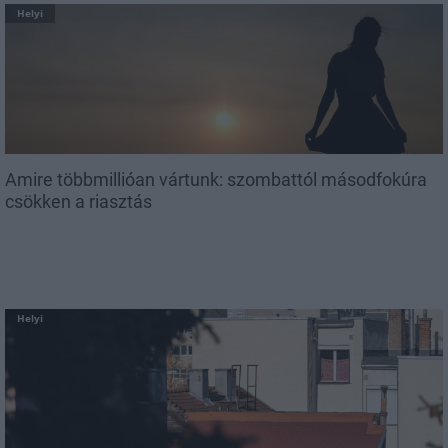
Helyi
Amire többmillióan vártunk: szombattól másodfokúra
csökken a riasztás
Helyi