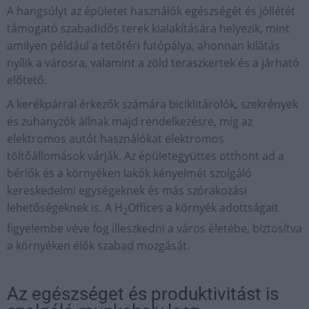
A hangsúlyt az épületet használók egészségét és jóllétét
támogató szabadidős terek kialakítására helyezik, mint
amilyen például a tetőtéri futópálya, ahonnan kilátás
nyílik a városra, valamint a zöld teraszkertek és a járható
előtető.
A kerékpárral érkezők számára biciklitárolók, szekrények
és zuhanyzók állnak majd rendelkezésre, míg az
elektromos autót használókat elektromos
töltőállomások várják. Az épületegyüttes otthont ad a
bérlők és a környéken lakók kényelmét szolgáló
kereskedelmi egységeknek és más szórakozási
lehetőségeknek is. A H
Offices a környék adottságait
2
figyelembe véve fog illeszkedni a város életébe, biztosítva
a környéken élők szabad mozgását.
Az egészséget és produktivitást is