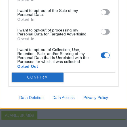
Másfélszeresére bővítik
I want to opt-out of the Sale of my
Hódmezővásárhely jó hírű református
Personal Data.
iskoláját
Opted In
I want to opt-out of processing my
Personal Data for Targeted Advertising.
Opted In
Látványos építési szakasz indult be a
Flórián téri felüljárón
I want to opt-out of Collection, Use,
Retention, Sale, and/or Sharing of my
Personal Data that Is Unrelated with the
Purposes for which it was collected.
Opted Out
Paks II.: Mit jelent az 5. blokk új
mérföldköve a felülvizsgálat
CONFIRM
árnyékában?
Data Deletion
Data Access
Privacy Policy
AJÁNLJUK MÉG