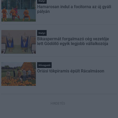
Helyi
Hamarosan indul a focitorna az új gyáli
pályán
Helyi
Bikaspermát forgalmazó cég vezetője
lett Gödöllő egyik legjobb vállalkozója
Hívogató
Óriási tökpiramis épült Rácalmáson
HIRDETÉS