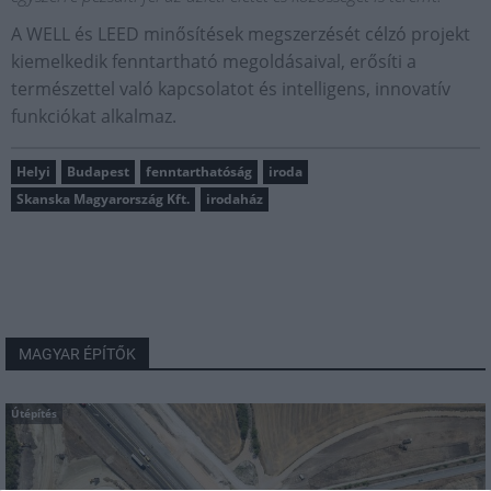
A WELL és LEED minősítések megszerzését célzó projekt
kiemelkedik fenntartható megoldásaival, erősíti a
természettel való kapcsolatot és intelligens, innovatív
funkciókat alkalmaz.
Helyi
Budapest
fenntarthatóság
iroda
Skanska Magyarország Kft.
irodaház
MAGYAR ÉPÍTŐK
Útépítés