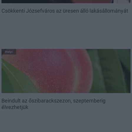
Csökkenti Józsefváros az üresen álló lakásállományát
Helyi
Beindult az őszibarackszezon, szeptemberig
élvezhetjük