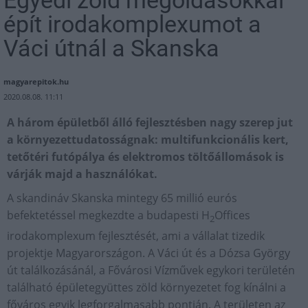
Egyedi zöld megoldásokkal
épít irodakomplexumot a
Váci útnál a Skanska
magyarepitok.hu
2020.08.08. 11:11
A három épületből álló fejlesztésben nagy szerep jut
a környezettudatosságnak: multifunkcionális kert,
tetőtéri futópálya és elektromos töltőállomások is
várják majd a használókat.
A skandináv Skanska mintegy 65 millió eurós
befektetéssel megkezdte a budapesti H
Offices
2
irodakomplexum fejlesztését, ami a vállalat tizedik
projektje Magyarországon. A Váci út és a Dózsa György
út találkozásánál, a Fővárosi Vízművek egykori területén
található épületegyüttes zöld környezetet fog kínálni a
főváros egyik legforgalmasabb pontján. A területen az