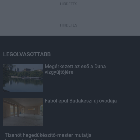
HIRDETÉS
HIRDETÉS
LEGOLVASOTTABB
Megérkezett az eső a Duna
vízgyűjtőjére
Fából épül Budakeszi új óvodája
Tizenöt hegedűkészítő-mester mutatja