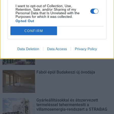
Széchenyi tér is.
I want to opt-out of Collection, Use,
Retention, Sale, and/or Sharing of my
Personal Data that Is Unrelated with the
A tengerfenék alatt négy óriáskábellel
Purposes for which it was collected.
kötik össze Spanyolország és
Opted Out
Franciaország villamosenergia-
hálózatát
CONFIRM
Még több zöld, még több virág és új
játszótér Debrecen egyik legfontosabb
Data Deletion
Data Access
Privacy Policy
terén
Fából épül Budakeszi új óvodája
Gyárleállításokkal és átszervezett
termeléssel tehermentesíti a
villamosenergia-rendszert a STRABAG