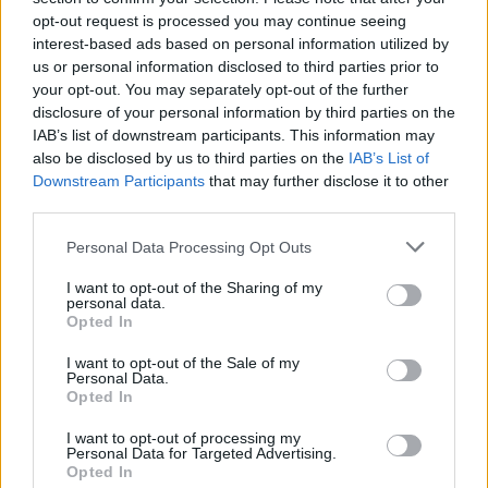
opt-out request is processed you may continue seeing
interest-based ads based on personal information utilized by
Mi épül?
us or personal information disclosed to third parties prior to
your opt-out. You may separately opt-out of the further
disclosure of your personal information by third parties on the
IAB’s list of downstream participants. This information may
also be disclosed by us to third parties on the
IAB’s List of
Downstream Participants
that may further disclose it to other
third parties.
Personal Data Processing Opt Outs
I want to opt-out of the Sharing of my
personal data.
Opted In
Mohács
Épkar Zrt.
Aktív Kft.
VivaPalazzo Zrt.
I want to opt-out of the Sale of my
Épített öröksége megújításával is készül Mohács a
Personal Data.
Opted In
csata ötszázadik évfordulójára
Új kápolna, kiállítótér épült a mohácsi csata emlékhelyén. A
I want to opt-out of processing my
Personal Data for Targeted Advertising.
városban is számos beruházás készült el vagy közeledik a
Opted In
befejezéshez. Új parkolóház létesül, megújul a városháza és a