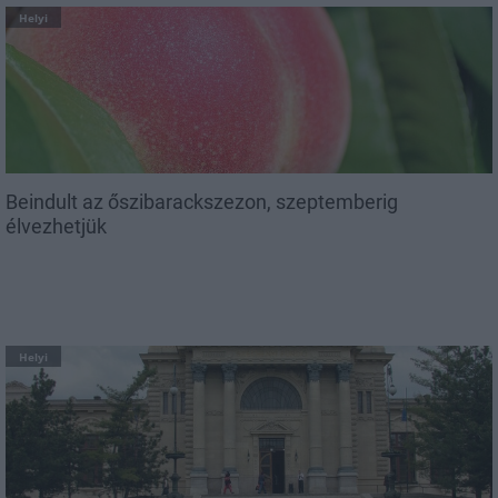
Helyi
Beindult az őszibarackszezon, szeptemberig
élvezhetjük
Helyi