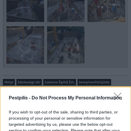
Helyi
közösségi tér
Laterex Építő Zrt.
templomfelújítás
Pasarét
Pestpilis -
Do Not Process My Personal Information
If you wish to opt-out of the sale, sharing to third parties, or
processing of your personal or sensitive information for
targeted advertising by us, please use the below opt-out
section to confirm your selection. Please note that after your
MAGYAR ÉPÍTŐK