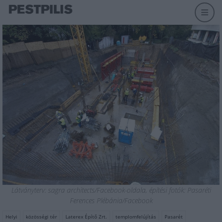
Látványterv: sagra architects/Facebook-oldala, építési fotók: Pasaréti
Ferences Plébánia/Facebook
Helyi
közösségi tér
Laterex Építő Zrt.
templomfelújítás
Pasarét