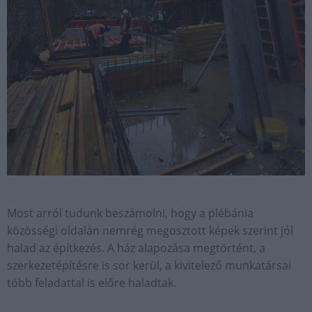
Most arról tudunk beszámolni, hogy a plébánia
közösségi oldalán nemrég megosztott képek szerint jól
halad az építkezés. A ház alapozása megtörtént, a
szerkezetépítésre is sor kerül, a kivitelező munkatársai
több feladattal is előre haladtak.