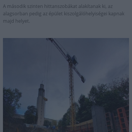
A második szinten hittanszobákat alakítanak ki, az
alagsorban pedig az épület kiszolgálóhelyiségei kapnak
majd helyet.