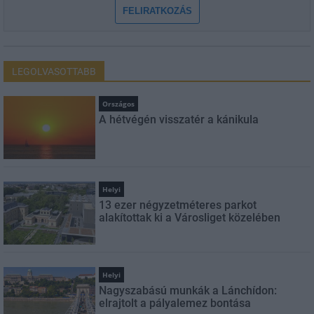
FELIRATKOZÁS
LEGOLVASOTTABB
Országos
A hétvégén visszatér a kánikula
Helyi
13 ezer négyzetméteres parkot
alakítottak ki a Városliget közelében
Helyi
Nagyszabású munkák a Lánchídon:
elrajtolt a pályalemez bontása