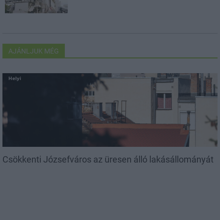
AJÁNLJUK MÉG
Helyi
Csökkenti Józsefváros az üresen álló lakásállományát