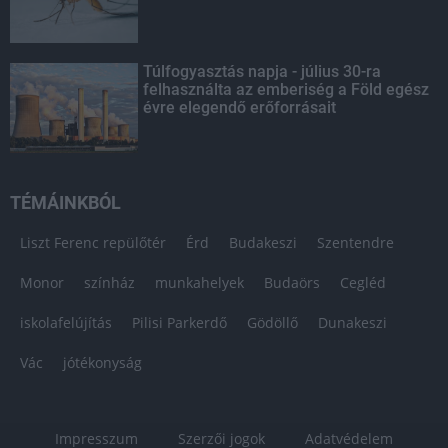
Túlfogyasztás napja - július 30-ra
felhasználta az emberiség a Föld egész
évre elegendő erőforrásait
TÉMÁINKBÓL
Liszt Ferenc repülőtér
Érd
Budakeszi
Szentendre
Monor
színház
munkahelyek
Budaörs
Cegléd
iskolafelújítás
Pilisi Parkerdő
Gödöllő
Dunakeszi
Vác
jótékonyság
Impresszum
Szerzői jogok
Adatvédelem