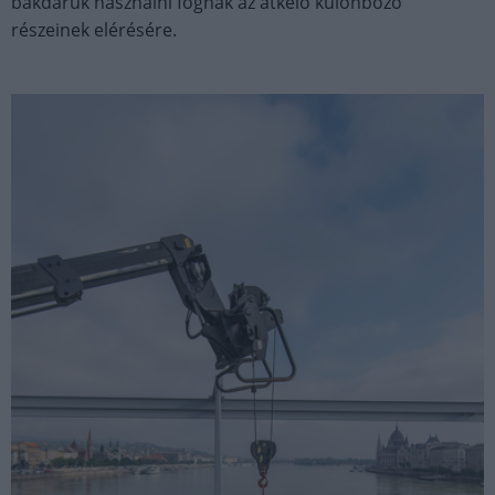
bakdaruk használni fognak az átkelő különböző
részeinek elérésére.