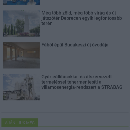
Még több zöld, még több virág és új
játszótér Debrecen egyik legfontosabb
terén
Fából épül Budakeszi új óvodája
Gyárleállításokkal és átszervezett
termeléssel tehermentesíti a
villamosenergia-rendszert a STRABAG
AJÁNLJUK MÉG