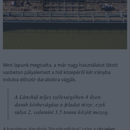
Mint lapunk megtudta, a már nagy használatot látott
vasbeton pályalemezt a híd közepéről két irányba
indulva először darabokra vágják.
A Lánchíd teljes szélességében 4 ilyen
darab körbevágása a feladat része: ezek
súlya 2, valamint 3,5 tonna között mozog.
A hatalmas darabok "kiszabadítása" után
a részeket