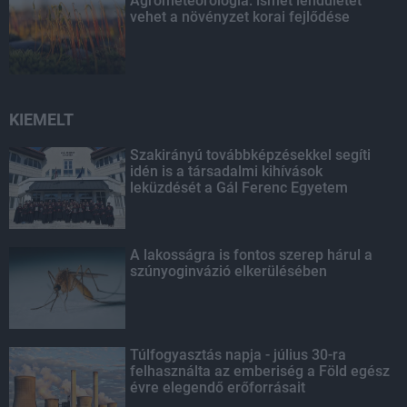
Agrometeorológia: ismét lendületet
vehet a növényzet korai fejlődése
KIEMELT
Szakirányú továbbképzésekkel segíti
idén is a társadalmi kihívások
leküzdését a Gál Ferenc Egyetem
A lakosságra is fontos szerep hárul a
szúnyoginvázió elkerülésében
Túlfogyasztás napja - július 30-ra
felhasználta az emberiség a Föld egész
évre elegendő erőforrásait