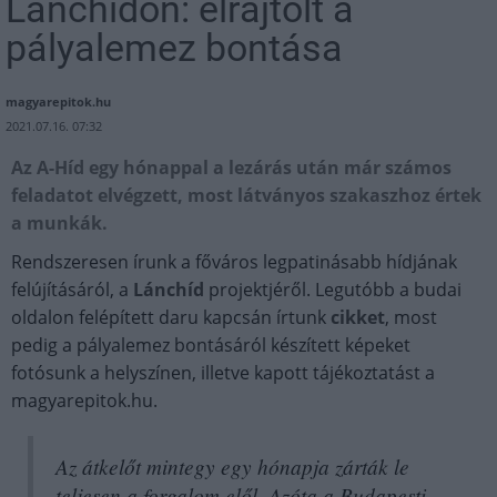
Lánchídon: elrajtolt a
pályalemez bontása
magyarepitok.hu
2021.07.16. 07:32
Az A-Híd egy hónappal a lezárás után már számos
feladatot elvégzett, most látványos szakaszhoz értek
a munkák.
Rendszeresen írunk a főváros legpatinásabb hídjának
felújításáról, a
Lánchíd
projektjéről. Legutóbb a budai
oldalon felépített daru kapcsán írtunk
cikket
, most
pedig a pályalemez bontásáról készített képeket
fotósunk a helyszínen, illetve kapott tájékoztatást a
magyarepitok.hu.
Az átkelőt mintegy egy hónapja zárták le
teljesen a forgalom elől. Azóta a Budapesti