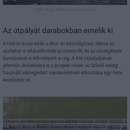
Fotók: Nagy Mihály/magyarepitok.hu
Az útpályát darabokban emelik ki
A hídról leszerelték a dísz- és közvilágítást, illetve az
aszfaltot is eltávolították az úttestről, és az útszegélyek
bontásával is előrelépett a cég. A híd útpályájának
jelentős átalakítása is a projekt része: az átkelő eddig
használt elöregedett szerkezetének elbontása egy hete
kezdődött el.