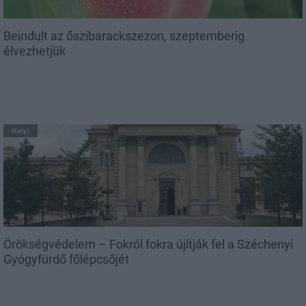
Beindult az őszibarackszezon, szeptemberig
élvezhetjük
Helyi
Örökségvédelem – Fokról fokra újítják fel a Széchenyi
Gyógyfürdő főlépcsőjét