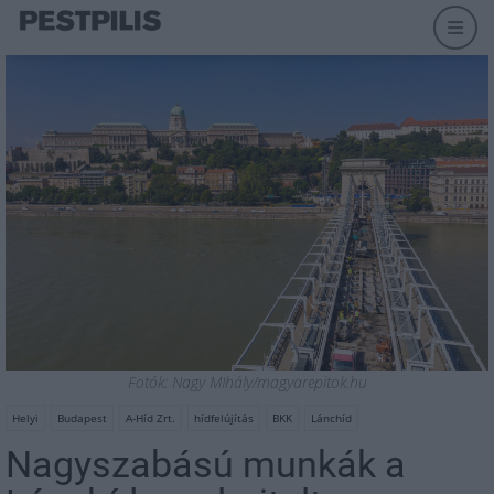
Fotók: Nagy MIhály/magyarepitok.hu
Helyi
Budapest
A-Híd Zrt.
hídfelújítás
BKK
Lánchíd
Nagyszabású munkák a