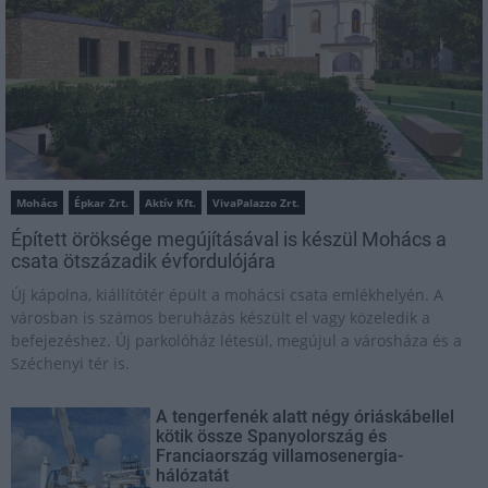
Mohács
Épkar Zrt.
Aktív Kft.
VivaPalazzo Zrt.
Épített öröksége megújításával is készül Mohács a
csata ötszázadik évfordulójára
Új kápolna, kiállítótér épült a mohácsi csata emlékhelyén. A
városban is számos beruházás készült el vagy közeledik a
befejezéshez. Új parkolóház létesül, megújul a városháza és a
Széchenyi tér is.
A tengerfenék alatt négy óriáskábellel
kötik össze Spanyolország és
Franciaország villamosenergia-
hálózatát