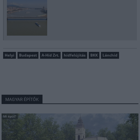
Helyi
Budapest
A-Híd Zrt.
hídfelújítás
BKK
Lánchíd
MAGYAR ÉPÍTŐK
Mi épül?