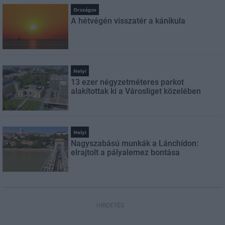
Országos
A hétvégén visszatér a kánikula
Helyi
13 ezer négyzetméteres parkot
alakítottak ki a Városliget közelében
Helyi
Nagyszabású munkák a Lánchídon:
elrajtolt a pályalemez bontása
HIRDETÉS