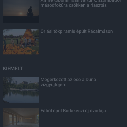
Amire többmillióan vártunk: szombattól
másodfokúra csökken a riasztás
Óriási tökpiramis épült Rácalmáson
KIEMELT
Megérkezett az eső a Duna
vízgyűjtőjére
Fából épül Budakeszi új óvodája