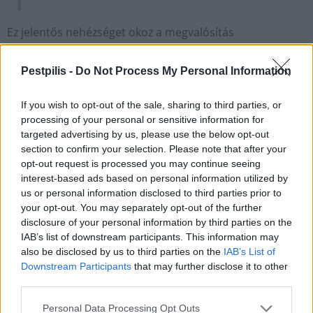
Ez jelentős nehézséget okoz a megvalósítás
szempontjából, mivel minimális felvonulási terület
biztosítható a munkaterület és a kiszolgálást biztosító
Pestpilis -
Do Not Process My Personal Information
aknák számára, szemben egy zöldmezős beruházás
keretében épülő alagúttal, amilyen például az M85-ös
If you wish to opt-out of the sale, sharing to third parties, or
alagútja.
processing of your personal or sensitive information for
targeted advertising by us, please use the below opt-out
section to confirm your selection. Please note that after your
opt-out request is processed you may continue seeing
interest-based ads based on personal information utilized by
us or personal information disclosed to third parties prior to
your opt-out. You may separately opt-out of the further
disclosure of your personal information by third parties on the
IAB’s list of downstream participants. This information may
also be disclosed by us to third parties on the
IAB’s List of
Downstream Participants
that may further disclose it to other
third parties.
További próbatételt jelent, hogy a Kálvin téri
Personal Data Processing Opt Outs