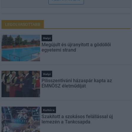
LEGOLVASOTTABB
Helyi
Megújult és újranyitott a gödöllői
egyetemi strand
Helyi
Pilisszentiváni házaspár kapta az
ÉMNÖSZ életműdíját
Kultúra
Szakított a szokásos felállással új
lemezén a Tankcsapda