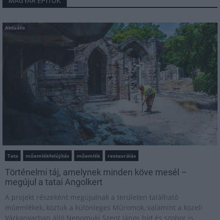
MAGYAR ÉPÍTŐK
Aktuális
Tata
műemlékfelújítás
műemlék
restaurálás
Történelmi táj, amelynek minden köve mesél –
megújul a tatai Angolkert
A projekt részeként megújulnak a területen található
műemlékek, köztük a különleges Műromok, valamint a közeli
Várkanyarban álló Nepomuki Szent János híd és szobor is.