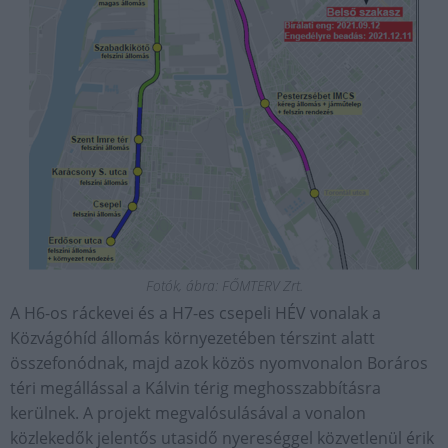
Fotók, ábra: FŐMTERV Zrt.
A H6-os ráckevei és a H7-es csepeli HÉV vonalak a
Közvágóhíd állomás környezetében térszint alatt
összefonódnak, majd azok közös nyomvonalon Boráros
téri megállással a Kálvin térig meghosszabbításra
kerülnek. A projekt megvalósulásával a vonalon
közlekedők jelentős utasidő nyereséggel közvetlenül érik