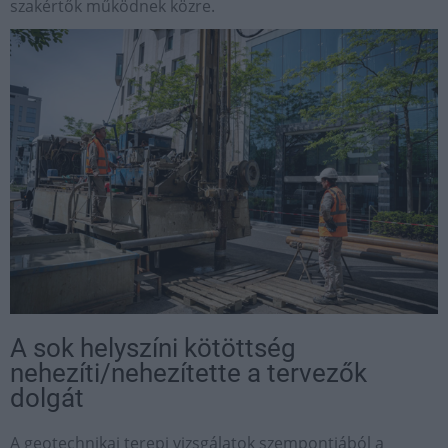
szakértők működnek közre.
A sok helyszíni kötöttség
nehezíti/nehezítette a tervezők
dolgát
A geotechnikai terepi vizsgálatok szempontjából a