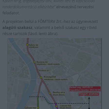
Kálvin térig, engedélyezési terv, kiviteli terv és kapcsolódó
tenderdokumentáció elkészítése”
elnevezésű tervezési
feladatot.
A projekten belül a FŐMTERV Zrt.-hez az úgynevezett
alagúti szakasz
, valamint a belső szakasz egy rövid
része tartozik (lásd: lenti ábra).