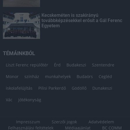
Kecskeméten is szakirányú
továbbképzésekkel erősít a Gál Ferenc
Egyetem
TÉMÁINKBÓL
Liszt Ferenc repülőtér
Érd
Budakeszi
Szentendre
Monor
színház
munkahelyek
Budaörs
Cegléd
iskolafelújítás
Pilisi Parkerdő
Gödöllő
Dunakeszi
Vác
jótékonyság
Impresszum
Szerzői jogok
Adatvédelem
Felhasználási feltételek
Médiaajánlat
BC COMM