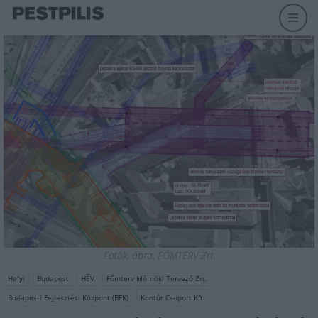
Fotók, ábra: FŐMTERV Zrt.
Helyi
Budapest
HÉV
Főmterv Mérnöki Tervező Zrt.
Budapesti Fejlesztési Központ (BFK)
Kontúr Csoport Kft.