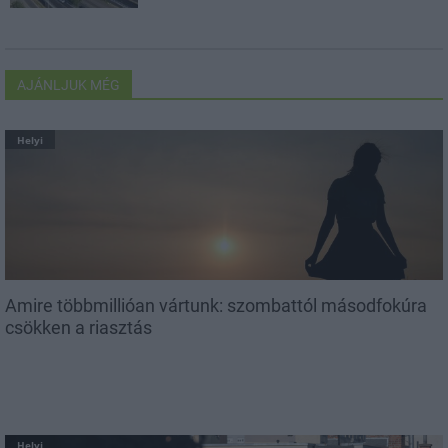
AJÁNLJUK MÉG
Helyi
Amire többmillióan vártunk: szombattól másodfokúra
csökken a riasztás
Helyi