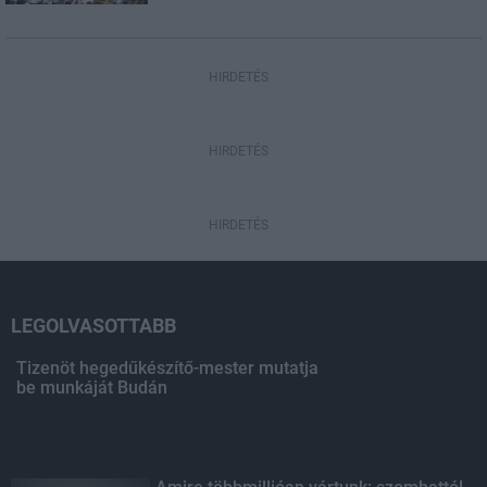
HIRDETÉS
HIRDETÉS
HIRDETÉS
LEGOLVASOTTABB
Tizenöt hegedűkészítő-mester mutatja
be munkáját Budán