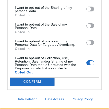
mélyállomás pozícióját és kialakítását egyértelműen
I want to opt-out of the Sharing of my
megkötik a meglévő műtárgyak, a kötelező utasforgalmi
personal data.
Opted In
kapcsolatok és a felszíni kijáratok elhelyezhetősége,
minimális mozgásteret biztosítva az egyéb műszaki
I want to opt-out of the Sale of my
Personal Data.
szempontoknak.
Opted In
„Ezért jelen esetben még nagyobb hangsúlya van annak, hogy
I want to opt-out of processing my
ugyan még „csak” az engedélyezési tervezési fázisnál tartunk, de
Personal Data for Targeted Advertising.
Opted In
a műtárgyak szempontjából nagyon sok mindent már nem is
kiviteli, hanem technológiai terv szinten kell végig gondolni,
I want to opt-out of Collection, Use,
modellezni, illetve számolni, még ha ezeket nagyrészt csak
Retention, Sale, and/or Sharing of my
Personal Data that Is Unrelated with the
későbbi tervfázisokban is dokumentálunk”
– emelte ki Honti
Purposes for which it was collected.
Opted Out
Imre.
CONFIRM
GALÉRIA
Data Deletion
Data Access
Privacy Policy