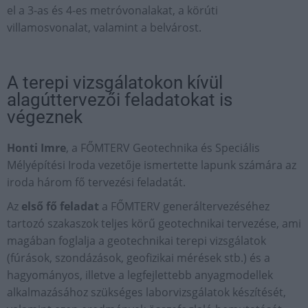
el a 3-as és 4-es metróvonalakat, a körúti
villamosvonalat, valamint a belvárost.
A terepi vizsgálatokon kívül
alagúttervezői feladatokat is
végeznek
Honti Imre
, a FŐMTERV Geotechnika és Speciális
Mélyépítési Iroda vezetője ismertette lapunk számára az
iroda három fő tervezési feladatát.
Az
első fő feladat
a FŐMTERV generáltervezéséhez
tartozó szakaszok teljes körű geotechnikai tervezése, ami
magában foglalja a geotechnikai terepi vizsgálatok
(fúrások, szondázások, geofizikai mérések stb.) és a
hagyományos, illetve a legfejlettebb anyagmodellek
alkalmazásához szükséges laborvizsgálatok készítését,