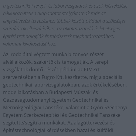
a geotechnikai terepi- és laborvizsgálatok és azok kiértékelése
nélkülözhetetlen alapadatot szolgáltatnak már az
engedélyezési tervezéshez, többek között például a szükséges
számítások elkészítéséhez, az alkalmazandó és lehetséges
építési technológiák és módszerek meghatározásához,
valamint kiválasztásához.
Az iroda által végzett munka bizonyos részét
alvállalkozók, szakértők is támogatják. A terepi
vizsgálatok döntő részét például az FTV Zrt.
szervezésében a Fugro Kft. készítette, míg a speciális
geotechnikai laborvizsgálatokban, azok értékelésében,
modellalkotásban a Budapesti Műszaki és
Gazdaságtudományi Egyetem Geotechnikai és
Mérnökgeológiai Tanszéke, valamint a Győri Széchenyi
Egyetem Szerkezetépítési és Geotechnikai Tanszéke
segítette/segíti a munkákat. Az alagúttervezési és
építéstechnológiai kérdésekben hazai és külföldi