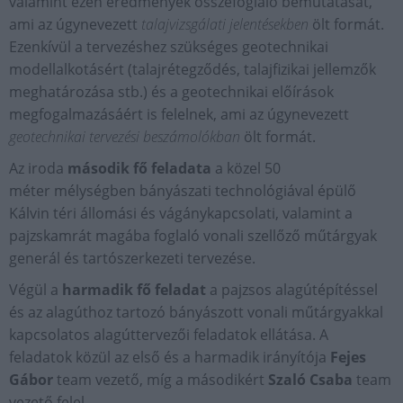
valamint ezen eredmények összefoglaló bemutatását,
ami az úgynevezett
talajvizsgálati jelentésekben
ölt formát.
Ezenkívül a tervezéshez szükséges geotechnikai
modellalkotásért (talajrétegződés, talajfizikai jellemzők
meghatározása stb.) és a geotechnikai előírások
megfogalmazásáért is felelnek, ami az úgynevezett
geotechnikai tervezési beszámolókban
ölt formát.
Az iroda
második fő feladata
a közel 50
méter mélységben bányászati technológiával épülő
Kálvin téri állomási és vágánykapcsolati, valamint a
pajzskamrát magába foglaló vonali szellőző műtárgyak
generál és tartószerkezeti tervezése.
Végül a
harmadik fő feladat
a pajzsos alagútépítéssel
és az alagúthoz tartozó bányászott vonali műtárgyakkal
kapcsolatos alagúttervezői feladatok ellátása. A
feladatok közül az első és a harmadik irányítója
Fejes
Gábor
team vezető, míg a másodikért
Szaló Csaba
team
vezető felel.