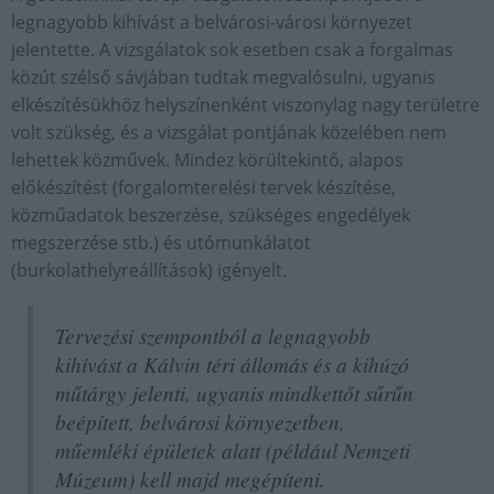
legnagyobb kihívást a belvárosi-városi környezet
jelentette. A vizsgálatok sok esetben csak a forgalmas
közút szélső sávjában tudtak megvalósulni, ugyanis
elkészítésükhöz helyszínenként viszonylag nagy területre
volt szükség, és a vizsgálat pontjának közelében nem
lehettek közművek. Mindez körültekintő, alapos
előkészítést (forgalomterelési tervek készítése,
közműadatok beszerzése, szükséges engedélyek
megszerzése stb.) és utómunkálatot
(burkolathelyreállítások) igényelt.
Tervezési szempontból a legnagyobb
kihívást a Kálvin téri állomás és a kihúzó
műtárgy jelenti, ugyanis mindkettőt sűrűn
beépített, belvárosi környezetben,
műemléki épületek alatt (például Nemzeti
Múzeum) kell majd megépíteni.