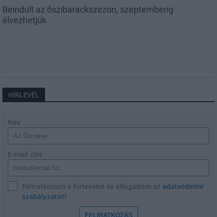
Beindult az őszibarackszezon, szeptemberig
élvezhetjük
HÍRLEVÉL
Név
E-mail cím
Feliratkozom a hírlevélre és elfogadom az
adatvédelmi
szabályzatot!
FELIRATKOZÁS