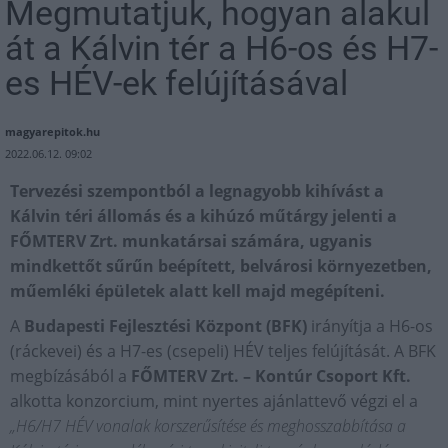
Megmutatjuk, hogyan alakul
át a Kálvin tér a H6-os és H7-
es HÉV-ek felújításával
magyarepitok.hu
2022.06.12. 09:02
Tervezési szempontból a legnagyobb kihívást a
Kálvin téri állomás és a kihúzó műtárgy jelenti a
FŐMTERV Zrt. munkatársai számára, ugyanis
mindkettőt sűrűn beépített, belvárosi környezetben,
műemléki épületek alatt kell majd megépíteni.
A
Budapesti Fejlesztési Központ (BFK)
irányítja a H6-os
(ráckevei) és a H7-es (csepeli) HÉV teljes felújítását. A BFK
megbízásából a
FŐMTERV Zrt. – Kontúr Csoport Kft.
alkotta konzorcium, mint nyertes ajánlattevő végzi el a
„H6/H7 HÉV vonalak korszerűsítése és meghosszabbítása a