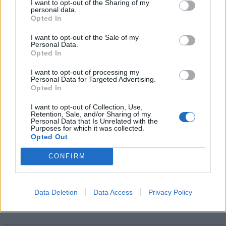
I want to opt-out of the Sharing of my
mérföldköve a felülvizsgálat
personal data.
árnyékában?
Opted In
I want to opt-out of the Sale of my
Personal Data.
Elkészült a Liszt Ferenc repülőtér
Opted In
közelében lévő logisztikai bázis út- és
közműhálózatának fejlesztése
I want to opt-out of processing my
Personal Data for Targeted Advertising.
Opted In
Látlelet a hazai víziközművekről?
I want to opt-out of Collection, Use,
Retention, Sale, and/or Sharing of my
Egyetlen, fél évszázados vezetéken
Personal Data that Is Unrelated with the
múlt Bicske vízellátása
Purposes for which it was collected.
Opted Out
CONFIRM
Épített öröksége megújításával is készül
Mohács a csata ötszázadik
évfordulójára
Data Deletion
Data Access
Privacy Policy