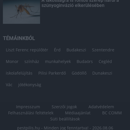
A lakosságra is fontos szerep hárul a
szúnyoginvázió elkerülésében
TÉMÁINKBÓL
Liszt Ferenc repülőtér
Érd
Budakeszi
Szentendre
Monor
színház
munkahelyek
Budaörs
Cegléd
iskolafelújítás
Pilisi Parkerdő
Gödöllő
Dunakeszi
Vác
jótékonyság
Impresszum
Szerzői jogok
Adatvédelem
Felhasználási feltételek
Médiaajánlat
BC COMM
Süti beállítások
pestpilis.hu - Minden jog fenntartva! - 2026.08.06