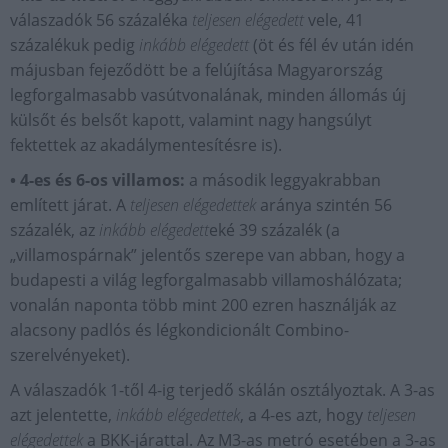
válaszadók 56 százaléka
teljesen elégedett
vele, 41
százalékuk pedig
inkább elégedett
(öt és fél év után idén
májusban fejeződött be a felújítása Magyarország
legforgalmasabb vasútvonalának, minden állomás új
külsőt és belsőt kapott, valamint nagy hangsúlyt
fektettek az akadálymentesítésre is).
• 4-es és 6-os villamos:
a második leggyakrabban
említett járat. A
teljesen elégedettek
aránya szintén 56
százalék, az
inkább elégedett
eké 39 százalék (a
„villamospárnak” jelentős szerepe van abban, hogy a
budapesti a világ legforgalmasabb villamoshálózata;
vonalán naponta több mint 200 ezren használják az
alacsony padlós és légkondicionált Combino-
szerelvényeket).
A válaszadók 1-től 4-ig terjedő skálán osztályoztak. A 3-as
azt jelentette,
inkább elégedettek
, a 4-es azt, hogy
teljesen
elégedettek
a BKK-járattal. Az M3-as metró esetében a 3-as