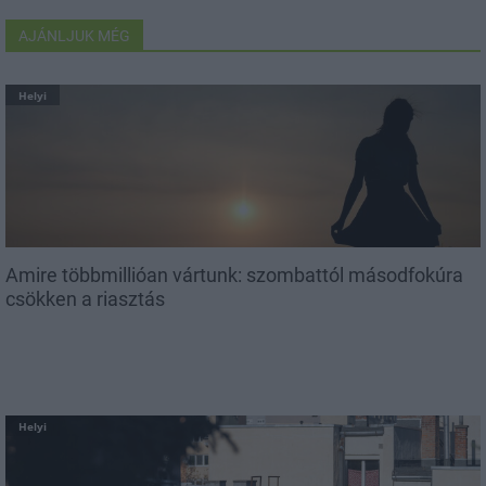
AJÁNLJUK MÉG
Helyi
Amire többmillióan vártunk: szombattól másodfokúra
csökken a riasztás
Helyi