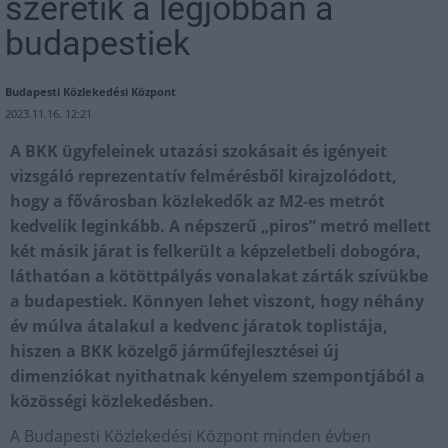
szeretik a legjobban a
budapestiek
Budapesti Közlekedési Központ
2023.11.16. 12:21
A BKK ügyfeleinek utazási szokásait és igényeit
vizsgáló reprezentatív felmérésből kirajzolódott,
hogy a fővárosban közlekedők az M2-es metrót
kedvelik leginkább. A népszerű „piros” metró mellett
két másik járat is felkerült a képzeletbeli dobogóra,
láthatóan a kötöttpályás vonalakat zárták szívükbe
a budapestiek. Könnyen lehet viszont, hogy néhány
év múlva átalakul a kedvenc járatok toplistája,
hiszen a BKK közelgő járműfejlesztései új
dimenziókat nyithatnak kényelem szempontjából a
közösségi közlekedésben.
A Budapesti Közlekedési Központ minden évben