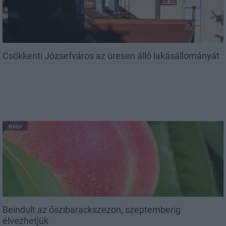
Csökkenti Józsefváros az üresen álló lakásállományát
Helyi
Beindult az őszibarackszezon, szeptemberig
élvezhetjük