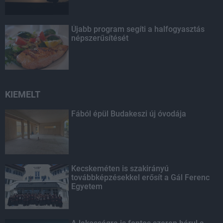
Újabb program segíti a halfogyasztás
népszerűsítését
KIEMELT
Fából épül Budakeszi új óvodája
Kecskeméten is szakirányú
továbbképzésekkel erősít a Gál Ferenc
Egyetem