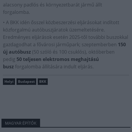
alacsony padlós és környezetbarát jármű állt
forgalomba.
• A BKK idén ősszel közbeszerzési eljárásokat indított
közforgalmú autóbuszjáratok üzemeltetésére.
Eredményes eljárások esetén 2025-től további buszokkal
gazdagodhat a fővárosi járműpark; szeptemberben
150
új autóbusz
(50 szóló és 100 csuklós), októberben
pedig
50 teljesen elektromos meghajtású
busz
forgalomba állítására indult eljárás.
Helyi
Budapest
BKK
MAGYAR ÉPÍTŐK