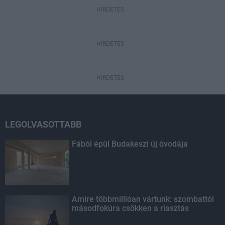
HIRDETÉS
HIRDETÉS
HIRDETÉS
LEGOLVASOTTABB
Fából épül Budakeszi új óvodája
Amire többmillióan vártunk: szombattól
másodfokúra csökken a riasztás