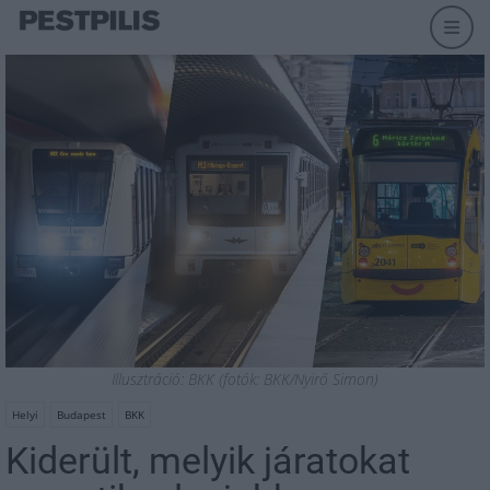
Illusztráció: BKK (fotók: BKK/Nyirő Simon)
Helyi
Budapest
BKK
Kiderült, melyik járatokat