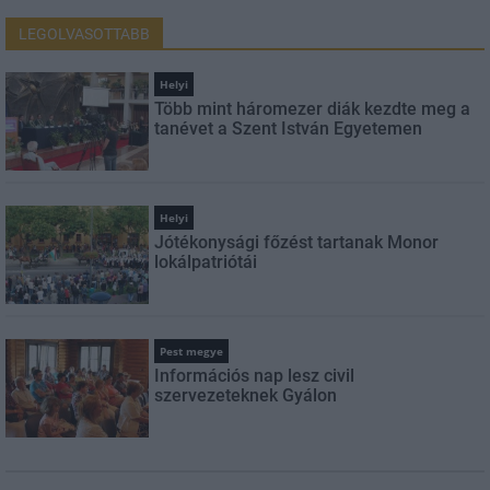
LEGOLVASOTTABB
Helyi
Több mint háromezer diák kezdte meg a
tanévet a Szent István Egyetemen
Helyi
Jótékonysági főzést tartanak Monor
lokálpatriótái
Pest megye
Információs nap lesz civil
szervezeteknek Gyálon