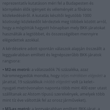
reprezentatív kutatáson méri fel a Budapesten és
környékén élők igényeit és véleményét a főváros
közlekedéséről. A kutatás készítői legutóbb 1000
közösségi közlekedőt kérdeztek meg többek között arról,
hogy a mögöttük hagyott hónapban mely BKK-járatokat
használták a legtöbbet, és összességében mennyire
elégedettek azokkal.
A kérdésekre adott spontán válaszok alapján összeállt a
leggyakrabban említett és legnépszerűbb BKK-járatok
rangsora:
• M2-es metró:
a válaszadók 76 százaléka, azaz
háromnegyedük mondta, hogy
teljes mértékben elégedett
a
járattal, 19 százalékuk
inkább elégedett
volt (a kelet–
nyugati metróvonalon naponta több mint 400 ezer utast
szállítanak az Alstom típusú szerelvények, amelyek több
mint tíz éve váltották fel az orosz járműveket).
• M3-as metró:
a leggyakrabban említett BKK-járat, a