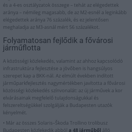
és a 4-es osztályzatok összege – tehát az elégedettek
aránya – némileg magasabb, de az M2-esnél a leginkább
elégedettek aránya 76 százalék, és ez jelentősen
meghaladja az M3-asnál mért 56 százalékot.
Folyamatosan fejlődik a fővárosi
járműflotta
A közösségi közlekedés, valamint az ahhoz kapcsolódó
infrastruktúra fejlesztése a jövőben is hangsúlyos
szerepet kap a BKK-nál. Az elmúlt években indított
járműparkfejlesztés nagymértékben javította a fővárosi
közösségi közlekedés színvonalát: az új járművek a kor
elvárásainak megfelelő tulajdonságukkal és
felszereltségükkel szolgálják a Budapesten utazók
kényelmét.
• Már az összes Solaris–Škoda Trollino trolibusz
Budapesten közlekedik abból
a 48 járműből
álló