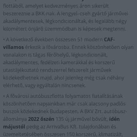
flottából, amelyet kedvezményes áron sikerült
beszereznie a BKK-nak. A lengyel–cseh gyártó járművei
akadálymentesek, légkondicionáltak, és legalább négy
kilométert önjáró üzemmódban is képesek megtenni.
• A következő években összesen 51 modern
CAF-
villamos
érkezik a fővárosba. Ennek köszönhetően olyan
vonalakon is tágas férőhelyű, légkondicionált,
akadálymentes, fedélzeti kamerákkal és korszerű
utastájékoztató rendszerrel felszerelt járművek
közlekedhetnek majd, ahol jelenleg még csak néhány
elérhető, vagy egyáltalán nincsenek.
• A fővárosi autóbuszflotta folyamatos fiatalításának
köszönhetően napjainkban már csak alacsony padlós
buszok közlekednek Budapesten. A BKV Zrt. autóbusz-
állománya
2022 őszén
135 új járművel bővült,
idén
májustól
pedig az ArrivaBus Kft. tulajdonában és
üzemeltetésében összesen 150 korszerű, klimatizált,