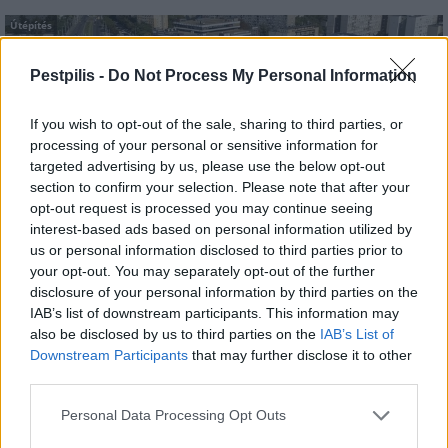
Útépítés
Pestpilis -
Do Not Process My Personal Information
If you wish to opt-out of the sale, sharing to third parties, or
processing of your personal or sensitive information for
targeted advertising by us, please use the below opt-out
section to confirm your selection. Please note that after your
opt-out request is processed you may continue seeing
interest-based ads based on personal information utilized by
us or personal information disclosed to third parties prior to
your opt-out. You may separately opt-out of the further
HE-DO
BKK
KM Építő Kft.
Főmterv Mérnöki Tervező Zrt.
disclosure of your personal information by third parties on the
IAB’s list of downstream participants. This information may
Látványos építési szakasz indult be a Flórián téri
also be disclosed by us to third parties on the
IAB’s List of
felüljárón
Downstream Participants
that may further disclose it to other
A tartós nyári hőség jelentős kihívás elé állítja a KM Építőt,
third parties.
ennek ellenére folyamatosan halad az aszfaltozás.
Personal Data Processing Opt Outs
Paks II.: Mit jelent az 5. blokk új