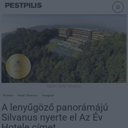
képek: Hotel Silvanus
Kirakat
Hotel Silvanus
Visegrád
A lenyűgöző panorámájú
Silvanus nyerte el Az Év
Hotele címet