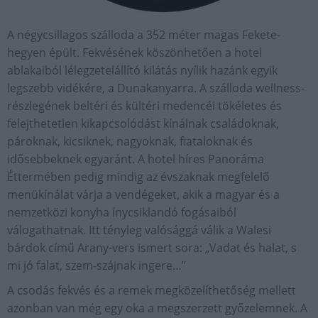
A négycsillagos szálloda a 352 méter magas Fekete-
hegyen épült. Fekvésének köszönhetően a hotel
ablakaiból lélegzetelállító kilátás nyílik hazánk egyik
legszebb vidékére, a Dunakanyarra. A szálloda wellness-
részlegének beltéri és kültéri medencéi tökéletes és
felejthetetlen kikapcsolódást kínálnak családoknak,
pároknak, kicsiknek, nagyoknak, fiataloknak és
idősebbeknek egyaránt. A hotel híres Panoráma
Éttermében pedig mindig az évszaknak megfelelő
menükínálat várja a vendégeket, akik a magyar és a
nemzetközi konyha ínycsiklandó fogásaiból
válogathatnak. Itt tényleg valósággá válik a Walesi
bárdok című Arany-vers ismert sora: „Vadat és halat, s
mi jó falat, szem-szájnak ingere…”
A csodás fekvés és a remek megközelíthetőség mellett
azonban van még egy oka a megszerzett győzelemnek. A