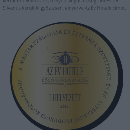
került hotelek között, melyből végül a visegrádi Hotel
Silvanus került ki győztesen, elnyerve Az Év Hotele címet.