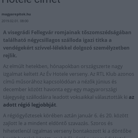
magyarepitok.hu
2019.02.01. 08:00
A visegrádi Fellegvár romjainak tőszomszédságában
található négycsillagos szálloda igazi titka a
vendégekért szívvel-lélekkel dolgozó személyzetben
rejlik.
Az elmúlt hetekben, hónapokban országszerte nagy
izgalmat keltett Az Év Hotele verseny. Az RTL Klub azonos
című műsorához kapcsolódóan a nézők június és
december között havonta egy-egy magyarországi
tájegység szállodáira leadott voksaikkal választották ki
az
adott régió legjobbját
.
A régiógyőztesek körében aztán január 6. és 20. között
zajlott le a mindent eldöntő szavazás. Szoros és
hihetetlenül izgalmas verseny bontakozott ki a döntőbe