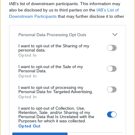
IAB’s list of downstream participants. This information may
also be disclosed by us to third parties on the
IAB’s List of
Downstream Participants
that may further disclose it to other
third parties.
Personal Data Processing Opt Outs
Belváros-Lipótváros
játszótér
Város-Teampannon Kereskedelmi és Szolgáltató Kft.
parkfelújítás
I want to opt-out of the Sharing of my
personal data.
Újragondolják Lipótváros rejtett, zöld parkját
Opted In
Indulhat a Honvéd tér megújításának tervezése, ahol a
I want to opt-out of the Sale of my
klímatudatos gondolkodás és a helyi identitás erősítése kerül a
Personal Data.
Opted In
középpontba.
I want to opt-out of processing my
Personal Data for Targeted Advertising.
Történelmi táj, amelynek minden köve
Opted In
mesél – megújul a tatai Angolkert
I want to opt-out of Collection, Use,
Retention, Sale, and/or Sharing of my
Personal Data that Is Unrelated with the
Purposes for which it was collected.
M1 bővítés: már zajlik a teljesen új
Opted Out
Bicske Kelet csomópont építése