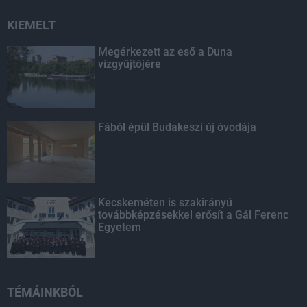
KIEMELT
Megérkezett az eső a Duna
vízgyűjtőjére
Fából épül Budakeszi új óvodája
Kecskeméten is szakirányú
továbbképzésekkel erősít a Gál Ferenc
Egyetem
TÉMÁINKBÓL