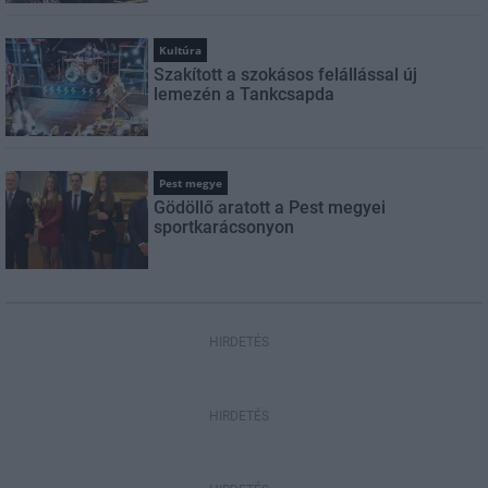
Kultúra
Szakított a szokásos felállással új
lemezén a Tankcsapda
Pest megye
Gödöllő aratott a Pest megyei
sportkarácsonyon
HIRDETÉS
HIRDETÉS