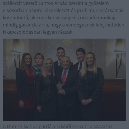
szállodát vezető Lantos Árpád szerint a győzelem
elsősorban a hotel elkötelezett és profi munkatársainak
köszönhető, akiknek kedvessége és odaadó munkája
mindig garancia arra, hogy a vendégeknek felejthetetlen
kikapcsolódásban legyen részük.
A Hotel Silvanus gárdája szívből köszöni a szavazók