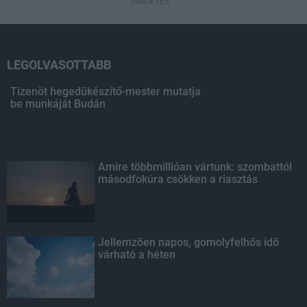
HIRDETÉS
LEGOLVASOTTABB
Tizenöt hegedűkészítő-mester mutatja
be munkáját Budán
Amire többmillióan vártunk: szombattól
másodfokúra csökken a riasztás
Jellemzően napos, gomolyfelhős idő
várható a héten