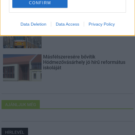
CONFIRM
Új gyalogosátkelők és jelzőlámpás
Data Deletion
Data Access
Privacy Policy
csomópont épül Angyalföldön
Másfélszeresére bővítik
Hódmezővásárhely jó hírű református
iskoláját
AJÁNLJUK MÉG
HÍRLEVÉL