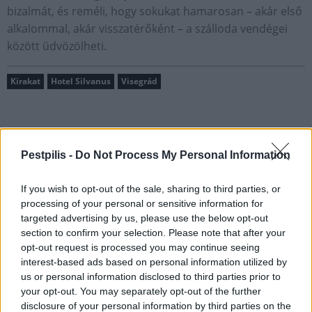
bizalmát, és reméli, hogy sokukat hamarosan – akár első
alkalommal, akár visszatérőként – a szálloda vendégei
között üdvözölheti.
Kirakat
Hotel Silvanus
Visegrád
Pestpilis -
Do Not Process My Personal Information
MAGYAR ÉPÍTŐK
If you wish to opt-out of the sale, sharing to third parties, or
processing of your personal or sensitive information for
targeted advertising by us, please use the below opt-out
Mi épül?
section to confirm your selection. Please note that after your
opt-out request is processed you may continue seeing
interest-based ads based on personal information utilized by
us or personal information disclosed to third parties prior to
your opt-out. You may separately opt-out of the further
disclosure of your personal information by third parties on the