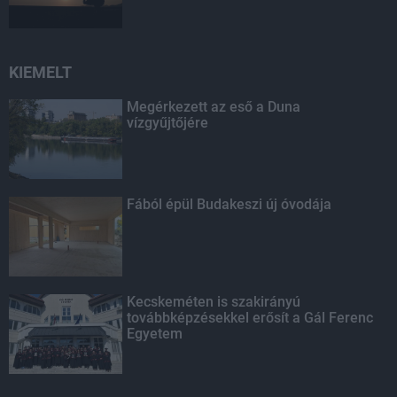
KIEMELT
Megérkezett az eső a Duna
vízgyűjtőjére
Fából épül Budakeszi új óvodája
Kecskeméten is szakirányú
továbbképzésekkel erősít a Gál Ferenc
Egyetem