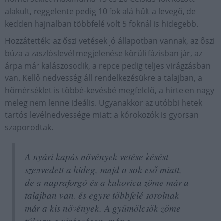
alakult, reggelente pedig 10 fok alá hűlt a levegő, de
kedden hajnalban többfelé volt 5 foknál is hidegebb.
Hozzátették: az őszi vetések jó állapotban vannak, az őszi
búza a zászlóslevél megjelenése körüli fázisban jár, az
árpa már kalászosodik, a repce pedig teljes virágzásban
van. Kellő nedvesség áll rendelkezésükre a talajban, a
hőmérséklet is többé-kevésbé megfelelő, a hirtelen nagy
meleg nem lenne ideális. Ugyanakkor az utóbbi hetek
tartós levélnedvessége miatt a kórokozók is gyorsan
szaporodtak.
A nyári kapás növények vetése késést
szenvedett a hideg, majd a sok eső miatt,
de a napraforgó és a kukorica zöme már a
talajban van, és egyre többfelé sorolnak
már a kis növények. A gyümölcsök zöme
túl van a virágzáson, már a