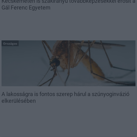
Kecskeméten is szakirányú továbbképzésekkel erősít a
Gál Ferenc Egyetem
Országos
A lakosságra is fontos szerep hárul a szúnyoginvázió
elkerülésében