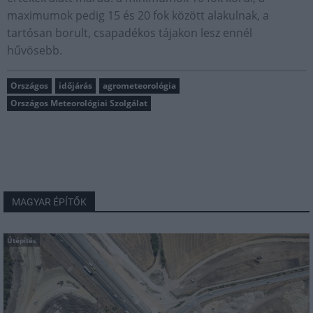
maximumok pedig 15 és 20 fok között alakulnak, a
tartósan borult, csapadékos tájakon lesz ennél
hűvösebb.
Országos
időjárás
agrometeorológia
Országos Meteorológiai Szolgálat
MAGYAR ÉPÍTŐK
Útépítés