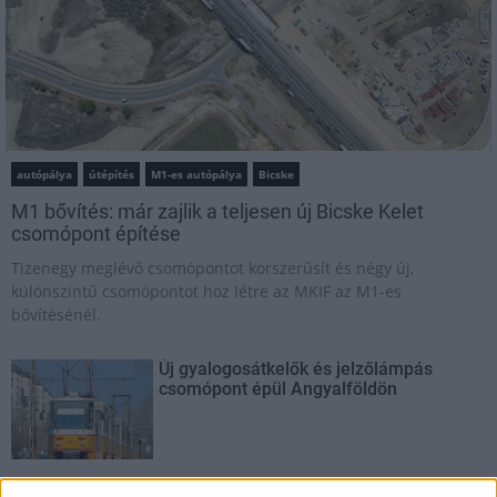
autópálya
útépítés
M1-es autópálya
Bicske
M1 bővítés: már zajlik a teljesen új Bicske Kelet
csomópont építése
Tizenegy meglévő csomópontot korszerűsít és négy új,
különszintű csomópontot hoz létre az MKIF az M1-es
bővítésénél.
Új gyalogosátkelők és jelzőlámpás
csomópont épül Angyalföldön
Másfélszeresére bővítik