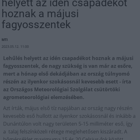
helyett az idén csapadékot
hoznak a májusi
fagyosszentek
MTI
2023.05.12. 11:00
Lehűlés helyett az idén csapadékot hoznak a májusi
fagyosszentek, de nagy szükség is van már az esőre,
mert a hónap első dekádjában az ország túlnyomó
részén az ilyenkor szokásosnál kevesebb esett - írta
az Országos Meteorológiai Szolgálat csütörtöki
agrometeorológiai elemzésében.
Azt írták, május első tíz napjában az ország nagy részén
kevesebb eső hullott az ilyenkor szokásosnál és inkább a
Dunántúlon volt nagy területen 5-15 milliméter eső, így
a talaj felszínközeli rétege meglehetősen kiszáradt. A
hőmérséklet maximuma 15 és 20 Celsius-fok között