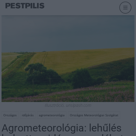
Illusztráció, unslpash.com
Országos
időjárás
agrometeorológia
Országos Meteorológiai Szolgálat
Agrometeorológia: lehűlés