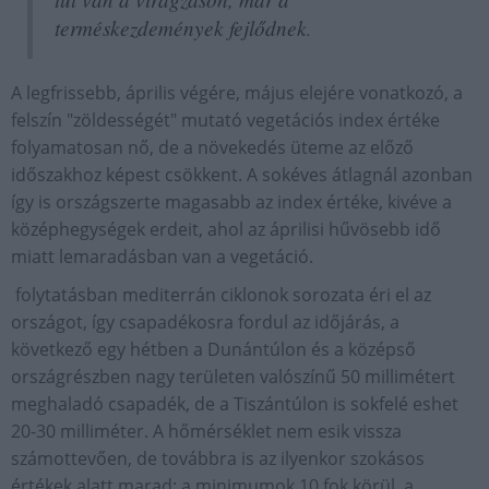
terméskezdemények fejlődnek
.
A legfrissebb, április végére, május elejére vonatkozó, a
felszín "zöldességét" mutató vegetációs index értéke
folyamatosan nő, de a növekedés üteme az előző
időszakhoz képest csökkent. A sokéves átlagnál azonban
így is országszerte magasabb az index értéke, kivéve a
középhegységek erdeit, ahol az áprilisi hűvösebb idő
miatt lemaradásban van a vegetáció.
folytatásban mediterrán ciklonok sorozata éri el az
országot, így csapadékosra fordul az időjárás, a
következő egy hétben a Dunántúlon és a középső
országrészben nagy területen valószínű 50 millimétert
meghaladó csapadék, de a Tiszántúlon is sokfelé eshet
20-30 milliméter. A hőmérséklet nem esik vissza
számottevően, de továbbra is az ilyenkor szokásos
értékek alatt marad: a minimumok 10 fok körül, a