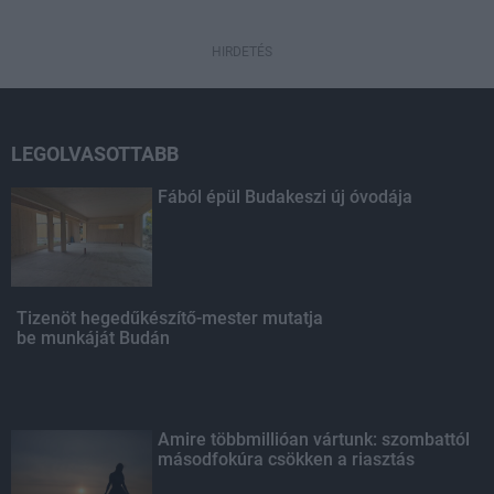
HIRDETÉS
LEGOLVASOTTABB
Fából épül Budakeszi új óvodája
Tizenöt hegedűkészítő-mester mutatja
be munkáját Budán
Amire többmillióan vártunk: szombattól
másodfokúra csökken a riasztás