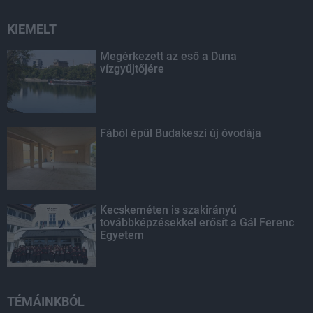
KIEMELT
Megérkezett az eső a Duna
vízgyűjtőjére
Fából épül Budakeszi új óvodája
Kecskeméten is szakirányú
továbbképzésekkel erősít a Gál Ferenc
Egyetem
TÉMÁINKBÓL