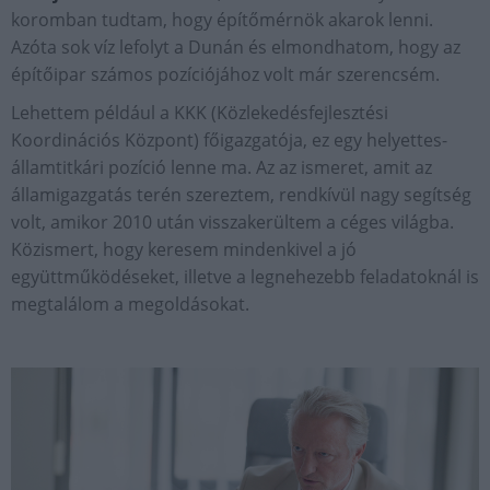
koromban tudtam, hogy építőmérnök akarok lenni.
Azóta sok víz lefolyt a Dunán és elmondhatom, hogy az
építőipar számos pozíciójához volt már szerencsém.
Lehettem például a KKK (Közlekedésfejlesztési
Koordinációs Központ) főigazgatója, ez egy helyettes-
államtitkári pozíció lenne ma. Az az ismeret, amit az
államigazgatás terén szereztem, rendkívül nagy segítség
volt, amikor 2010 után visszakerültem a céges világba.
Közismert, hogy keresem mindenkivel a jó
együttműködéseket, illetve a legnehezebb feladatoknál is
megtalálom a megoldásokat.