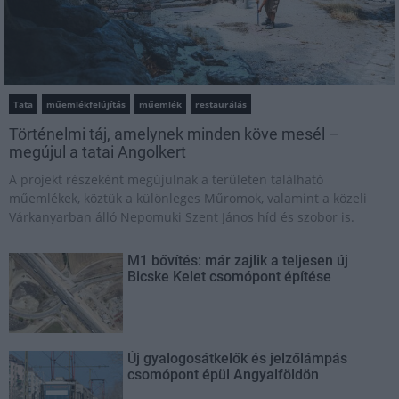
Tata
műemlékfelújítás
műemlék
restaurálás
Történelmi táj, amelynek minden köve mesél –
megújul a tatai Angolkert
A projekt részeként megújulnak a területen található
műemlékek, köztük a különleges Műromok, valamint a közeli
Várkanyarban álló Nepomuki Szent János híd és szobor is.
M1 bővítés: már zajlik a teljesen új
Bicske Kelet csomópont építése
Új gyalogosátkelők és jelzőlámpás
csomópont épül Angyalföldön