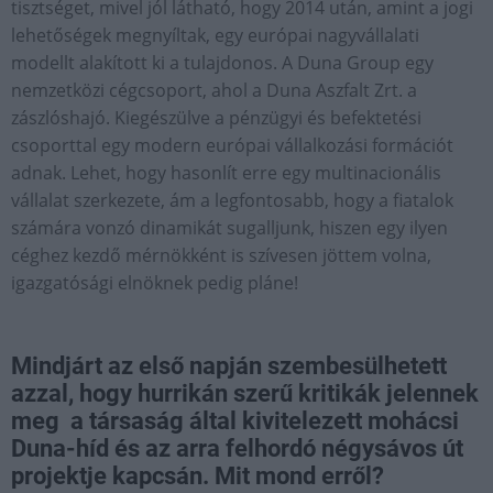
tisztséget, mivel jól látható, hogy 2014 után, amint a jogi
lehetőségek megnyíltak, egy európai nagyvállalati
modellt alakított ki a tulajdonos. A Duna Group egy
nemzetközi cégcsoport, ahol a Duna Aszfalt Zrt. a
zászlóshajó. Kiegészülve a pénzügyi és befektetési
csoporttal egy modern európai vállalkozási formációt
adnak. Lehet, hogy hasonlít erre egy multinacionális
vállalat szerkezete, ám a legfontosabb, hogy a fiatalok
számára vonzó dinamikát sugalljunk, hiszen egy ilyen
céghez kezdő mérnökként is szívesen jöttem volna,
igazgatósági elnöknek pedig pláne!
Mindjárt az első napján szembesülhetett
azzal, hogy hurrikán szerű kritikák jelennek
meg a társaság által kivitelezett mohácsi
Duna-híd és az arra felhordó négysávos út
projektje kapcsán. Mit mond erről?