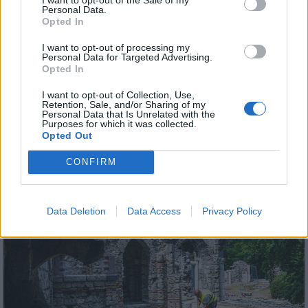
Personal Data.
Opted In
I want to opt-out of processing my
Országos
útépítés
interjú
Duna Aszfalt Zrt.
kötött pálya
Personal Data for Targeted Advertising.
Opted In
Duna Group
I want to opt-out of Collection, Use,
Retention, Sale, and/or Sharing of my
Personal Data that Is Unrelated with the
Purposes for which it was collected.
Opted Out
CONFIRM
MAGYAR ÉPÍTŐK
Aktuális
Data Deletion
Data Access
Privacy Policy