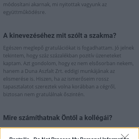
módosítani akarnak, mi nyitottak vagyunk az
együttműködésre.
A kinevezéséhez mit szólt a szakma?
Egészen meglepő gratulációkat is fogadhattam. Jó jelnek
tekintem, hogy száz százalékban pozitív üzeneteket
kaptam. Azt gondolom, hogy ez nem elsősorban nekem,
hanem a Duna Aszfalt Zrt. eddigi munkájának az
elismerése is. Hiszen, ha az ismerőseim rossz
tapasztalatot szereztek volna korábban a cégről,
biztosan nem gratulálnak őszintén.
Mire számíthatnak Öntől a kollégái?
Négy éve erősítem a Duna Group csapatát. Azt
gondolom, van annak jelentősége, hogy személyemben