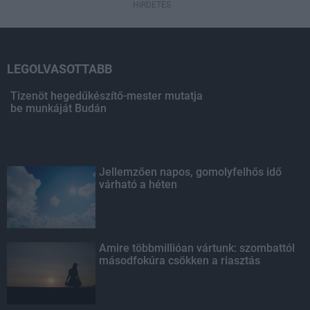
HIRDETÉS
LEGOLVASOTTABB
Tizenöt hegedűkészítő-mester mutatja
be munkáját Budán
Jellemzően napos, gomolyfelhős idő
várható a héten
Amire többmillióan vártunk: szombattól
másodfokúra csökken a riasztás