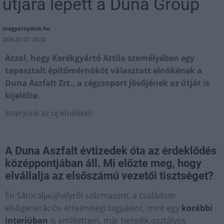
útjára lépett a Duna Group
magyarepitok.hu
2026.07.07. 20:32
Azzal, hogy Kerékgyártó Attila személyében egy
tapasztalt építőmérnököt választott elnökének a
Duna Aszfalt Zrt., a cégcsoport jövőjének az útját is
kijelölte.
Interjúnk az új elnökkel:
A Duna Aszfalt évtizedek óta az érdeklődés
középpontjában áll. Mi előzte meg, hogy
elvállalja az elsőszámú vezetői tisztséget?
Én Sátoraljaújhelyről származom, a családom
elsőgenerációs értelmiségi tagjaként, mint egy
korábbi
interjúban
is említettem, már hetedik osztályos