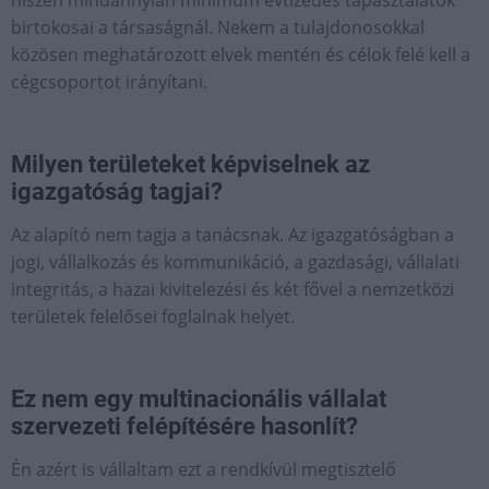
hiszen mindannyian minimum évtizedes tapasztalatok
birtokosai a társaságnál. Nekem a tulajdonosokkal
közösen meghatározott elvek mentén és célok felé kell a
cégcsoportot irányítani.
Milyen területeket képviselnek az
igazgatóság tagjai?
Az alapító nem tagja a tanácsnak. Az igazgatóságban a
jogi, vállalkozás és kommunikáció, a gazdasági, vállalati
integritás, a hazai kivitelezési és két fővel a nemzetközi
területek felelősei foglalnak helyet.
Ez nem egy multinacionális vállalat
szervezeti felépítésére hasonlít?
Én azért is vállaltam ezt a rendkívül megtisztelő