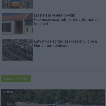
Másfélszeresére bővítik
Hódmezővásárhely jó hírű református
iskoláját
Látványos építési szakasz indult be a
Flórián téri felüljárón
AJÁNLJUK MÉG
Országos