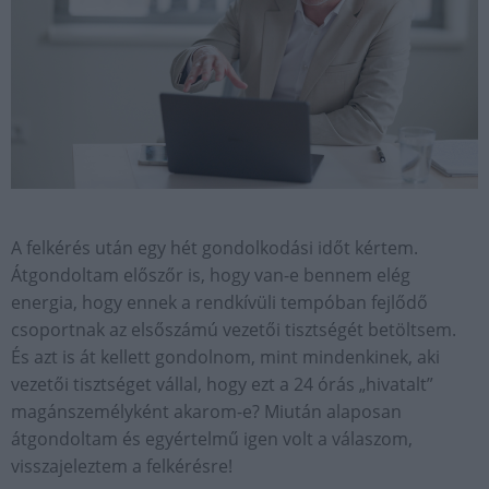
A felkérés után egy hét gondolkodási időt kértem.
Átgondoltam előszőr is, hogy van-e bennem elég
energia, hogy ennek a rendkívüli tempóban fejlődő
csoportnak az elsőszámú vezetői tisztségét betöltsem.
És azt is át kellett gondolnom, mint mindenkinek, aki
vezetői tisztséget vállal, hogy ezt a 24 órás „hivatalt”
magánszemélyként akarom-e? Miután alaposan
átgondoltam és egyértelmű igen volt a válaszom,
visszajeleztem a felkérésre!