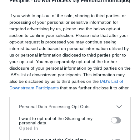
Pestpilis -
Do Not Process My Personal Information
a tulajdonos egy tapasztalt mérnököt kért fel vezetőnek.
Ez a társaság építeni akar.
If you wish to opt-out of the sale, sharing to third parties, or
processing of your personal or sensitive information for
targeted advertising by us, please use the below opt-out
A Duna Aszfalt Zrt. elismerten egy
section to confirm your selection. Please note that after your
rendkívül dinamikus szervezet. A kollégáim
opt-out request is processed you may continue seeing
arra számíthatnak tőlem, hogy az
interest-based ads based on personal information utilized by
us or personal information disclosed to third parties prior to
innováció fenntartását és a technológiai
your opt-out. You may separately opt-out of the further
fegyelem további maradéktalan betartását
disclosure of your personal information by third parties on the
várom.
IAB’s list of downstream participants. This information may
also be disclosed by us to third parties on the
IAB’s List of
Downstream Participants
that may further disclose it to other
Tekintettel arra, hogy a hazai teher és személygépkocsi
third parties.
állomány mennyisége a következő tíz évben a szakértők
Personal Data Processing Opt Outs
szerint még jelentősen nőni fog Magyarországon, én az
előttünk álló feladatok tengerét látom. Hiszen az
I want to opt-out of the Sharing of my
országban mind a kötöttpályás, mind a közúti hálózatok
personal data.
Opted In
fejlesztése és fenntartása terén rendkívüli a
lemaradásunk.
I want to opt-out of the Sale of my