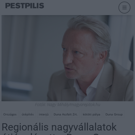
Fotók: Nagy Mihály/magyarepitok.hu
Országos
útépítés
interjú
Duna Aszfalt Zrt.
kötött pálya
Duna Group
Regionális nagyvállalatok