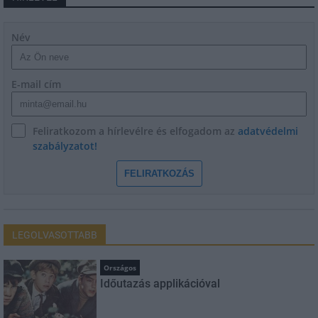
Név
E-mail cím
Feliratkozom a hírlevélre és elfogadom az
adatvédelmi
szabályzatot!
FELIRATKOZÁS
LEGOLVASOTTABB
Országos
Időutazás applikációval