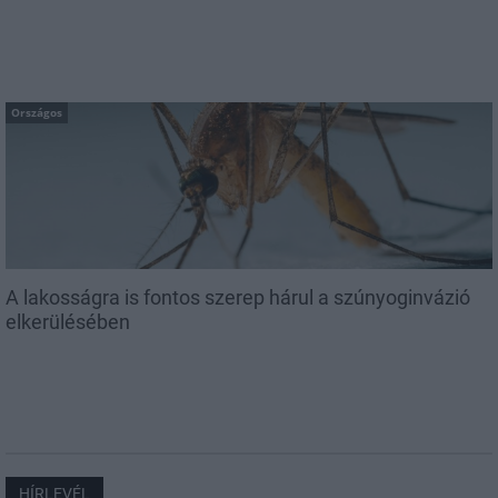
Országos
A lakosságra is fontos szerep hárul a szúnyoginvázió
elkerülésében
HÍRLEVÉL