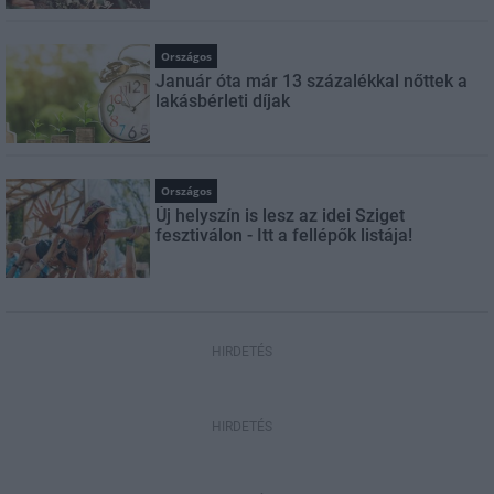
Országos
Január óta már 13 százalékkal nőttek a
lakásbérleti díjak
Országos
Új helyszín is lesz az idei Sziget
fesztiválon - Itt a fellépők listája!
HIRDETÉS
HIRDETÉS