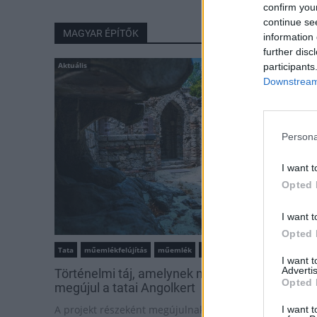
confirm you
continue se
MAGYAR ÉPÍTŐK
information 
further disc
Aktuális
participants
Downstream 
Persona
I want t
Opted 
I want t
Opted 
Tata
műemlékfelújítás
műemlék
restaurálás
I want 
Advertis
Történelmi táj, amelynek minden köve mesél –
Opted 
megújul a tatai Angolkert
A projekt részeként megújulnak a területen található
I want t