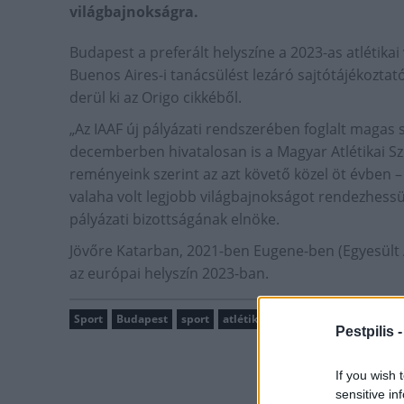
világbajnokságra.
Budapest a preferált helyszíne a 2023-as atlétika
Buenos Aires-i tanácsülést lezáró sajtótájékoztató
derül ki az Origo cikkéből.
„Az IAAF új pályázati rendszerében foglalt magas 
decemberben hivatalosan is a Magyar Atlétikai Sz
reményeink szerint az azt követő közel öt évben – 
valaha volt legjobb világbajnokságot rendezhes
pályázati bizottságának elnöke.
Jövőre Katarban, 2021-ben Eugene-ben (Egyesült Á
az európai helyszín 2023-ban.
Sport
Budapest
sport
atlétika
Pestpilis 
If you wish 
sensitive in