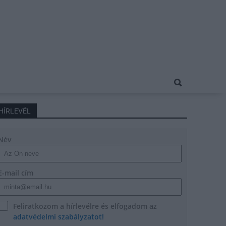
HÍRLEVÉL
Név
E-mail cím
Feliratkozom a hírlevélre és elfogadom az
adatvédelmi szabályzatot!