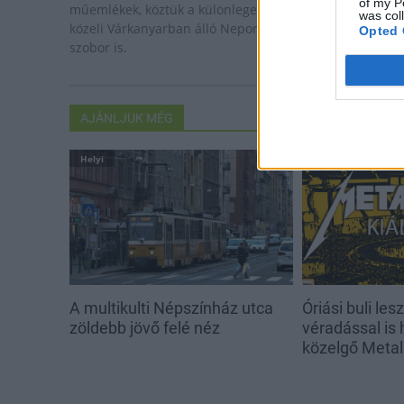
of my P
műemlékek, köztük a különleges Műromok, valamint a
was col
közeli Várkanyarban álló Nepomuki Szent János híd és
Opted 
szobor is.
AJÁNLJUK MÉG
Helyi
Országos
A multikulti Népszínház utca
Óriási buli lesz
zöldebb jövő felé néz
véradással is
közelgő 