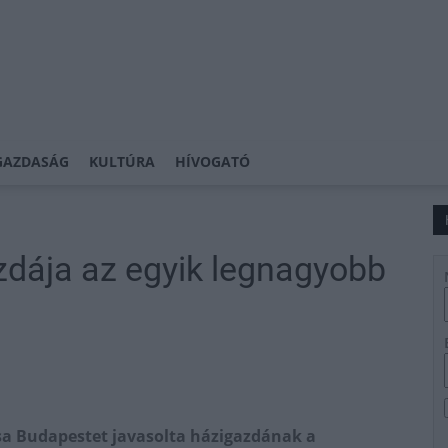
GAZDASÁG
KULTÚRA
HÍVOGATÓ
zdája az egyik legnagyobb
csa Budapestet javasolta házigazdának a