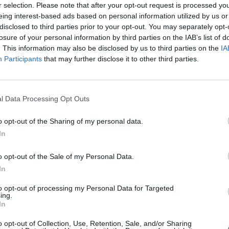
r selection. Please note that after your opt-out request is processed y
eing interest-based ads based on personal information utilized by us or
disclosed to third parties prior to your opt-out. You may separately opt-
losure of your personal information by third parties on the IAB’s list of
M1 bővítés: már zajlik a teljesen új
. This information may also be disclosed by us to third parties on the
IA
Bicske Kelet csomópont építése
Participants
that may further disclose it to other third parties.
l Data Processing Opt Outs
Új gyalogosátkelők és jelzőlámpás
csomópont épül Angyalföldön
o opt-out of the Sharing of my personal data.
In
o opt-out of the Sale of my Personal Data.
Másfélszeresére bővítik
Hódmezővásárhely jó hírű
In
református iskoláját
to opt-out of processing my Personal Data for Targeted
ing.
In
Látványos építési szakasz indult
o opt-out of Collection, Use, Retention, Sale, and/or Sharing
be a Flórián téri felüljárón