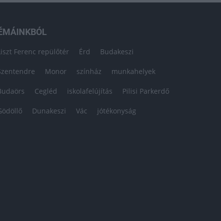
ÉMÁINKBÓL
Liszt Ferenc repülőtér
Érd
Budakeszi
Szentendre
Monor
színház
munkahelyek
Budaörs
Cegléd
iskolafelújítás
Pilisi Parkerdő
Gödöllő
Dunakeszi
Vác
jótékonyság