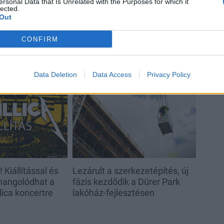
ersonal Data that Is Unrelated with the Purposes for which it
lected.
Out
CONFIRM
Data Deletion
Data Access
Privacy Policy
Helyi
! Kiállítással és
Lezárult a szerkezetépítés, új
 hangolódhat a
fázis kezdődik a Dürer Park
Metallica koncertre
lakóház-fejlesztésen