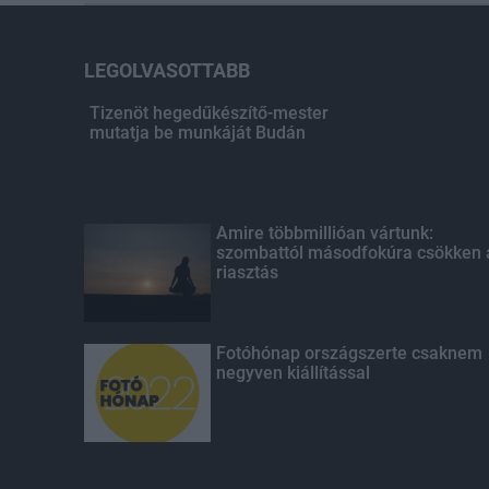
LEGOLVASOTTABB
Tizenöt hegedűkészítő-mester
mutatja be munkáját Budán
Amire többmillióan vártunk:
szombattól másodfokúra csökken 
riasztás
Fotóhónap országszerte csaknem
negyven kiállítással