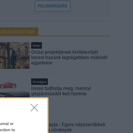
FELIRATKOZÁS
LEGOLVASOTTABB
Helyi
Óriási projektjének kivitelezőjét
keresi hazánk legrégebben működő
egyeteme
Országos
Innen tudhatja meg, mennyi
gépjárműadót kell fizetnie
Országos
sonal or
A Föld napja - Egyre népszerűbbek
a tájfajta növények
ection to