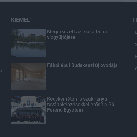
KIEMELT
T
Megérkezett az eső a Duna
vízgyűjtőjére
Fából épül Budakeszi új óvodája
a
Kecskeméten is szakirányú
továbbképzésekkel erősít a Gál
Ferenc Egyetem