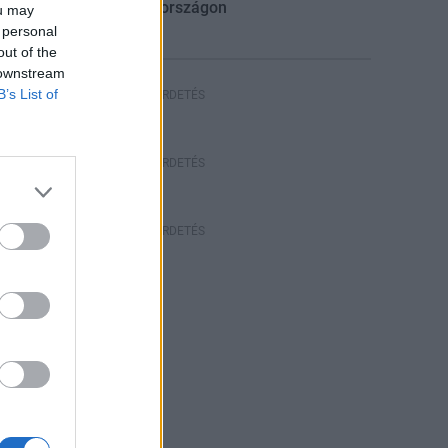
Magyarországon
ou may
 personal
out of the
 downstream
B’s List of
HIRDETÉS
HIRDETÉS
HIRDETÉS