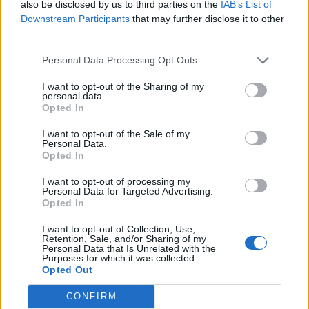
also be disclosed by us to third parties on the
IAB’s List of
Downstream Participants
that may further disclose it to other
third parties.
E-mail cím
Personal Data Processing Opt Outs
Feliratkozom a hírlevélre és elfogadom az
adatvédelmi
I want to opt-out of the Sharing of my
personal data.
szabályzatot!
Opted In
FELIRATKOZÁS
I want to opt-out of the Sale of my
Personal Data.
Opted In
I want to opt-out of processing my
LEGFRISSEBB
Personal Data for Targeted Advertising.
Opted In
Országos
I want to opt-out of Collection, Use,
Megérkezett az eső a Duna vízgyűjtőjére
Retention, Sale, and/or Sharing of my
Personal Data that Is Unrelated with the
Purposes for which it was collected.
Opted Out
CONFIRM
Helyi