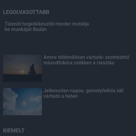
LEGOLVASOTTABB
Tizenöt hegedűkészítő-mester mutatja
be munkáját Budán
Amire többmillióan vártunk: szombattól
másodfokúra csökken a riasztás
Jellemzően napos, gomolyfelhős idő
várható a héten
KIEMELT