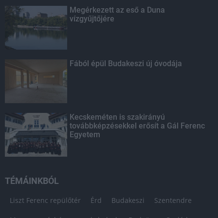
Megérkezett az eső a Duna
vízgyűjtőjére
Fából épül Budakeszi új óvodája
Kecskeméten is szakirányú
továbbképzésekkel erősít a Gál Ferenc
Egyetem
TÉMÁINKBÓL
Liszt Ferenc repülőtér
Érd
Budakeszi
Szentendre