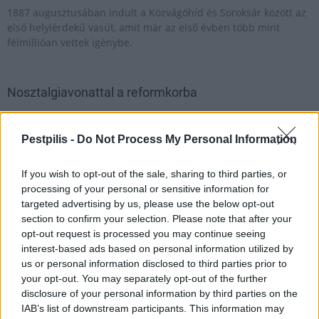
1887 augusztusában indult a Közvágóhíd és Soroksár között az
első helyiérdekű vasút, amit már az első évben több mint
félmillióan vettek igénybe.
Nosztalgiavonattal a reformkorba
2016.03.14
170 éves lesz júliusban Petőfi költészetének egyik nagy ihletője.
Pestpilis -
Do Not Process My Personal Information
1846. július 15-én avatták fel a Pest és Vác közötti első magyar
vasútvonalat.
If you wish to opt-out of the sale, sharing to third parties, or
processing of your personal or sensitive information for
targeted advertising by us, please use the below opt-out
1
section to confirm your selection. Please note that after your
opt-out request is processed you may continue seeing
interest-based ads based on personal information utilized by
us or personal information disclosed to third parties prior to
HÍRLEVÉL
your opt-out. You may separately opt-out of the further
disclosure of your personal information by third parties on the
IAB’s list of downstream participants. This information may
Név