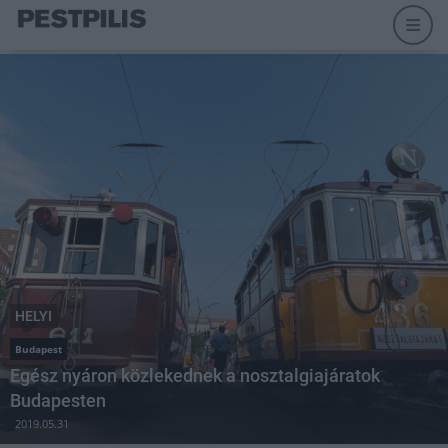
HELYI
Budapest
Egész nyáron közlekednek a nosztalgiajáratok
Budapesten
2019.05.31