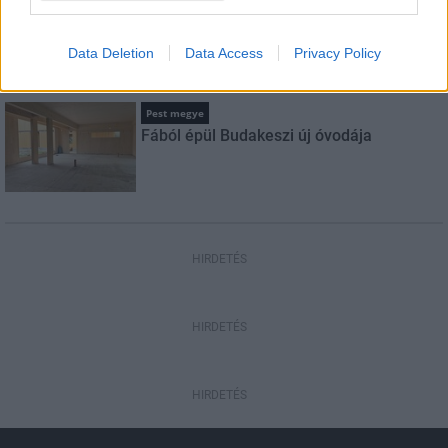
Amire többmillióan vártunk: szombattól
másodfokúra csökken a riasztás
Data Deletion
Data Access
Privacy Policy
Pest megye
Fából épül Budakeszi új óvodája
HIRDETÉS
HIRDETÉS
HIRDETÉS