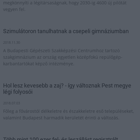
megkönnyíti a légitársaságnak, hogy 2030-ig 4600 új pilótát
vegyen fel.
Szimulátoron tanulhatnak a csepeli gimnáziumban
2018.11.30
A Budapesti Gépészeti Szakképzési Centrumhoz tartozó
szakgimnázium az ország egyetlen középfokú repülőgép-
karbantartókat képző intézménye.
Hol lesz kevesebb a zaj? - így változnak Pest megye
légi folyosói
2018.07.03
Főleg a fővárostól délkeletre és északkeletre eső településeket,
valamint Budapest harmadik kerületét érinti a változás.
Több mint 100 ezer fel- és leszállást regisztrált