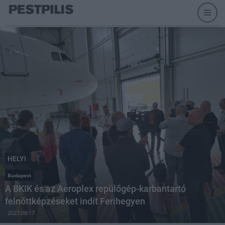
HELYI
Budapest
A BKIK és az Aeroplex repülőgép-karbantartó
felnőttképzéseket indít Ferihegyen
2023.08.17