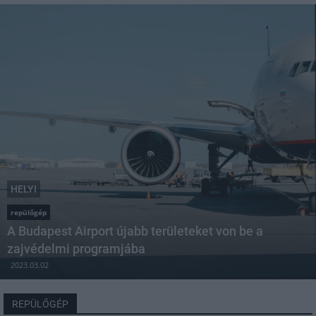
HELYI
repülőgép
A Budapest Airport újabb területeket von be a
zajvédelmi programjába
2023.03.02
REPÜLŐGÉP