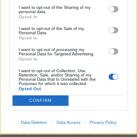
I want to opt-out of the Sharing of my
personal data.
Már Philadelphiába is lehet közvetlenül Budapestről
Opted In
repülni
I want to opt-out of the Sale of my
Personal Data.
2018.05.07
Opted In
Az American Airlines rendszeres, átszállás nélküli járatot
indított Budapest és az amerikai nagyváros között.
I want to opt-out of processing my
Personal Data for Targeted Advertising.
Opted In
A történelem legbiztonságosabb évét podukálták a
I want to opt-out of Collection, Use,
repülők
Retention, Sale, and/or Sharing of my
Personal Data that Is Unrelated with the
Purposes for which it was collected.
2018.01.02
Opted Out
2017-ben senki sem halt meg utasszállító-balesetben.
CONFIRM
Óriási repülőgépet rajzolt az USA fölé a Boeing
Data Deletion
Data Access
Privacy Policy
2017.08.03
Az amerikai repülőgépgyártó tesztgépe több mint 14 órán