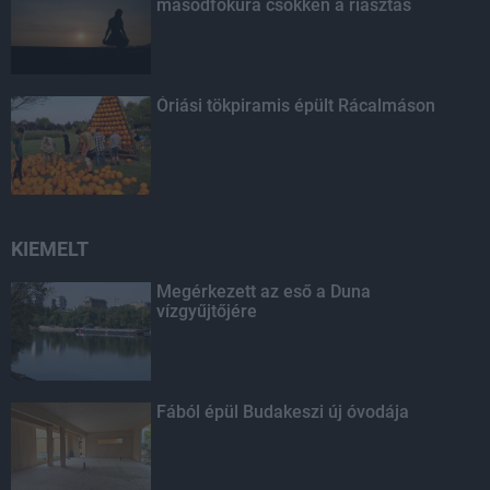
másodfokúra csökken a riasztás
Óriási tökpiramis épült Rácalmáson
KIEMELT
Megérkezett az eső a Duna
vízgyűjtőjére
Fából épül Budakeszi új óvodája