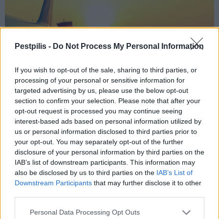
Pestpilis -
Do Not Process My Personal Information
If you wish to opt-out of the sale, sharing to third parties, or
processing of your personal or sensitive information for
targeted advertising by us, please use the below opt-out
section to confirm your selection. Please note that after your
opt-out request is processed you may continue seeing
A program során végig kapitányok várják az érdeklődőket a
interest-based ads based on personal information utilized by
repülőgépek fedélzetén, a pilótafülkékben kigyúlnak a fények.
us or personal information disclosed to third parties prior to
your opt-out. You may separately opt-out of the further
disclosure of your personal information by third parties on the
Napi 300 ember is tanulhat Budapest új
IAB’s list of downstream participants. This information may
pilótaképzőjében
also be disclosed by us to third parties on the
IAB’s List of
Downstream Participants
that may further disclose it to other
2018.11.29
third parties.
A központ a legkorszerűbb technológiáknak köszönhetően új
távlatokat nyit a pilóta- és légiutaskísérő-képzésben.
Personal Data Processing Opt Outs