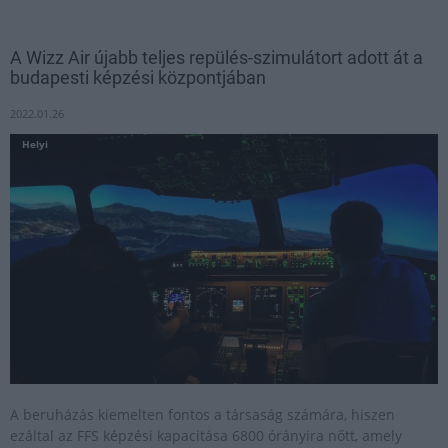
A Wizz Air újabb teljes repülés-szimulátort adott át a
budapesti képzési központjában
2022.01.26
Helyi
A beruházás kiemelten fontos a társaság számára, hiszen
ezáltal az FFS képzési kapacitása 6800 órányira nőtt, amely