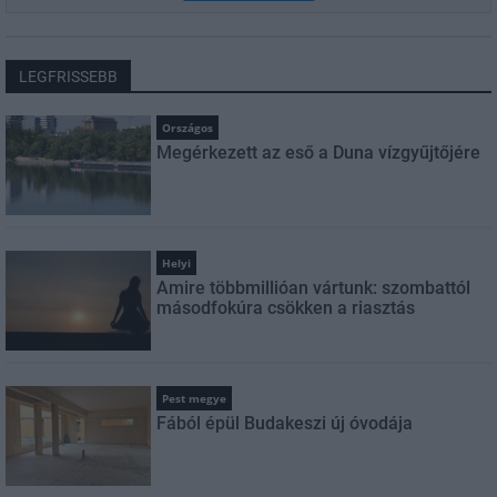
LEGFRISSEBB
Országos
Megérkezett az eső a Duna vízgyűjtőjére
Helyi
Amire többmillióan vártunk: szombattól
másodfokúra csökken a riasztás
Pest megye
Fából épül Budakeszi új óvodája