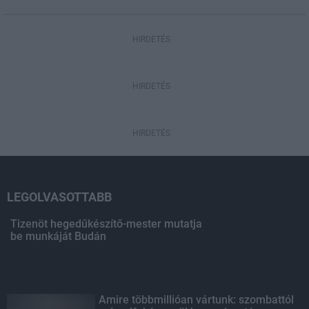
HIRDETÉS
HIRDETÉS
HIRDETÉS
LEGOLVASOTTABB
Tizenöt hegedűkészítő-mester mutatja
be munkáját Budán
Amire többmillióan vártunk: szombattól