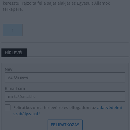
keresztül rajzolta fel a saját alakját az Egyesült Államok
térképére.
1
HÍRLEVÉL
Név
E-mail cím
Feliratkozom a hírlevélre és elfogadom az
adatvédelmi
szabályzatot!
FELIRATKOZÁS