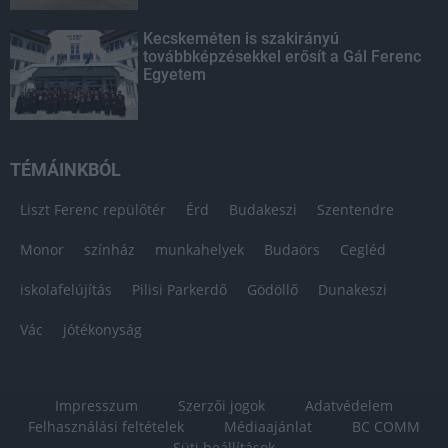
Kecskeméten is szakirányú
továbbképzésekkel erősít a Gál Ferenc
Egyetem
TÉMÁINKBÓL
Liszt Ferenc repülőtér
Érd
Budakeszi
Szentendre
Monor
színház
munkahelyek
Budaörs
Cegléd
iskolafelújítás
Pilisi Parkerdő
Gödöllő
Dunakeszi
Vác
jótékonyság
Impresszum
Szerzői jogok
Adatvédelem
Felhasználási feltételek
Médiaajánlat
BC COMM
Süti beállítások