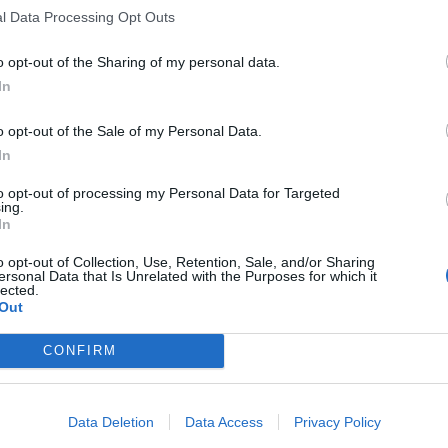
l Data Processing Opt Outs
o opt-out of the Sharing of my personal data.
In
o opt-out of the Sale of my Personal Data.
In
A tengerfenék alatt négy
to opt-out of processing my Personal Data for Targeted
óriáskábellel kötik össze
ing.
Spanyolország és Franciaország
In
villamosenergia-hálózatát
o opt-out of Collection, Use, Retention, Sale, and/or Sharing
ersonal Data that Is Unrelated with the Purposes for which it
lected.
Még több zöld, még több virág és
Out
új játszótér Debrecen egyik
legfontosabb terén
CONFIRM
Fából épül Budakeszi új óvodája
Data Deletion
Data Access
Privacy Policy