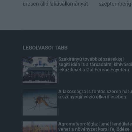
üresen álló lakásállományát
szeptemberig 
LEGOLVASOTTABB
Szakirányú továbbképzésekkel
segíti idén is a társadalmi kihíváso
leküzdését a Gál Ferenc Egyetem
A lakosságra is fontos szerep háru
a szúnyoginvázió elkerülésében
Agrometeorológia: ismét lendülete
vehet a növényzet korai fejlődése