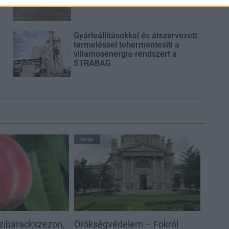
Gyárleállításokkal és átszervezett
termeléssel tehermentesíti a
villamosenergia-rendszert a
STRABAG
Helyi
szibarackszezon,
Örökségvédelem – Fokról