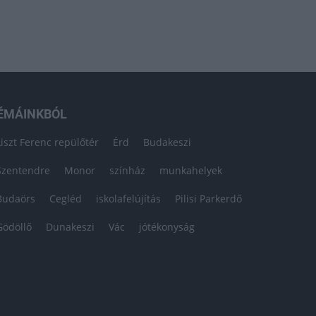
ÉMÁINKBÓL
Liszt Ferenc repülőtér
Érd
Budakeszi
Szentendre
Monor
színház
munkahelyek
Budaörs
Cegléd
iskolafelújítás
Pilisi Parkerdő
Gödöllő
Dunakeszi
Vác
jótékonyság