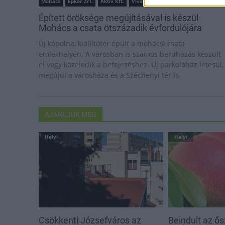
Mohács
Épkar Zrt.
Aktív Kft.
VivaPalazzo Zrt.
Épített öröksége megújításával is készül
Mohács a csata ötszázadik évfordulójára
Új kápolna, kiállítótér épült a mohácsi csata
emlékhelyén. A városban is számos beruházás készült
el vagy közeledik a befejezéshez. Új parkolóház létesül,
megújul a városháza és a Széchenyi tér is.
AJÁNLJUK MÉG
Helyi
Helyi
Csökkenti Józsefváros az
Beindult az ő