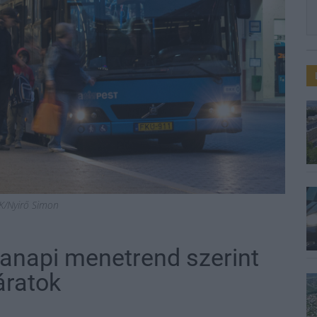
K/Nyirő Simon
napi menetrend szerint
áratok