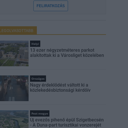
FELIRATKOZÁS
LEGOLVASOTTABB
Helyi
13 ezer négyzetméteres parkot
alakítottak ki a Városliget közelében
Országos
Nagy érdeklődést váltott ki a
közlekedésbiztonsági kérdőív
Pest megye
Új evezős pihenő épül Szigetbecsén
- A Duna-part turisztikai vonzerejét