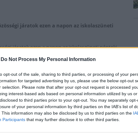
össégi járatok ezen a napon az iskolaszüneti
égi járatok ezen a napon az iskolaszüneti pénteki
esti Közlekedési Központ (BKK) pénteken.
-
Do Not Process My Personal Information
etrópótlás is a munkanapi közlekedési rend
to opt-out of the sale, sharing to third parties, or processing of your per
 és a Lehel tér, illetve Kőbánya-Kispest és a
formation for targeted advertising by us, please use the below opt-out s
r selection. Please note that after your opt-out request is processed y
 Nagyvárad tér között pótlóbusszal lehet
eing interest-based ads based on personal information utilized by us or
disclosed to third parties prior to your opt-out. You may separately opt-
losure of your personal information by third parties on the IAB’s list of
. This information may also be disclosed by us to third parties on the
IA
e megtervezni a Futár alkalmazással, amely valós
Participants
that may further disclose it to other third parties.
 útvonalat számolja ki úti cél eléréshez.