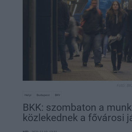
Fotó: BK
Helyi
Budapest
BKV
BKK: szombaton a munka
közlekednek a fővárosi j
MTI
2021.12.10. 13:31