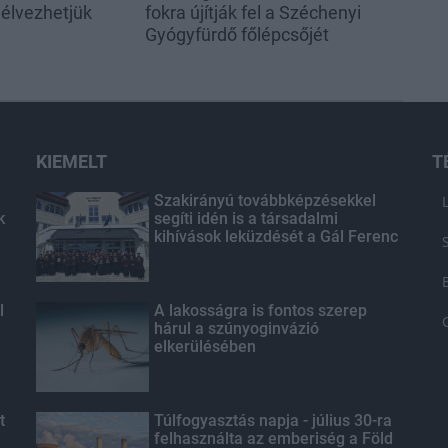
élvezhetjük
fokra újítják fel a Széchenyi
Gyógyfürdő főlépcsőjét
KIEMELT
T
Szakirányú továbbképzésekkel
k
segíti idén is a társadalmi
kihívások leküzdését a Gál Ferenc
Egyetem
l
A lakosságra is fontos szerep
hárul a szúnyoginvázió
elkerülésében
t
Túlfogyasztás napja - július 30-ra
felhasználta az emberiség a Föld