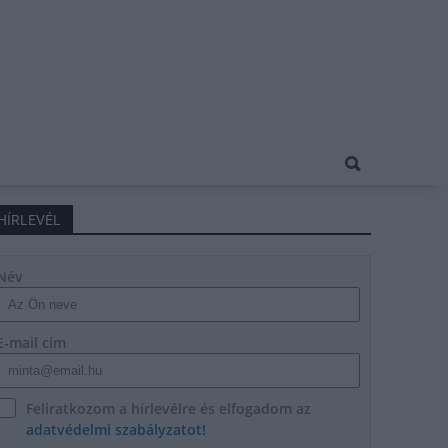
HÍRLEVÉL
Név
E-mail cím
Feliratkozom a hírlevélre és elfogadom az
adatvédelmi szabályzatot!