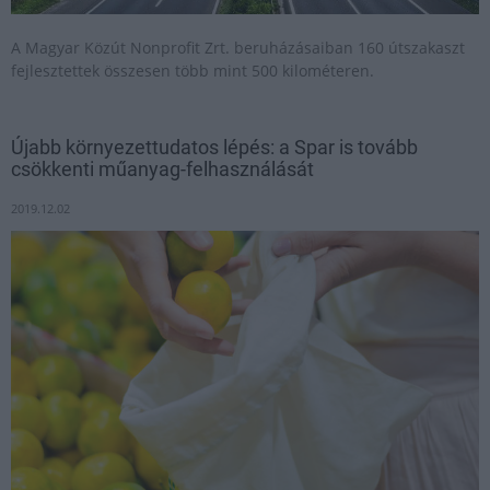
A Magyar Közút Nonprofit Zrt. beruházásaiban 160 útszakaszt
fejlesztettek összesen több mint 500 kilométeren.
Újabb környezettudatos lépés: a Spar is tovább
csökkenti műanyag-felhasználását
2019.12.02