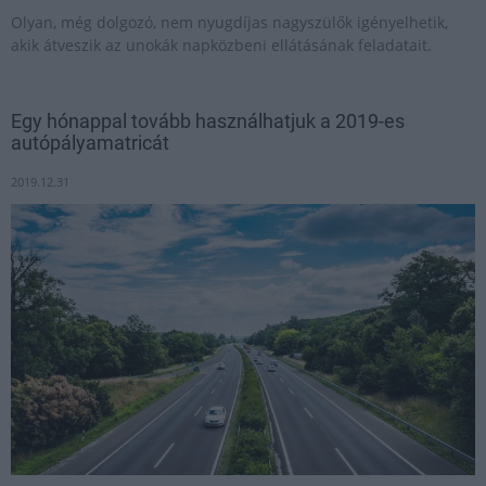
Olyan, még dolgozó, nem nyugdíjas nagyszülők igényelhetik,
akik átveszik az unokák napközbeni ellátásának feladatait.
Egy hónappal tovább használhatjuk a 2019-es
autópályamatricát
2019.12.31