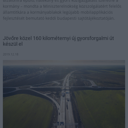
Bizalomra épülő, hatékony és gyors közigazgatást szeretne a
kormány – mondta a Miniszterelnökség közszolgálatért felelős
államtitkára a kormányablakok legújabb mobilapplikációs
fejlesztését bemutató keddi budapesti sajtótájékoztatóján.
Jövőre közel 160 kilométernyi új gyorsforgalmi út
készül el
2019.12.18