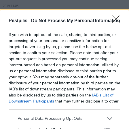
2019.11.08
Pestpilis -
Do Not Process My Personal Information
If you wish to opt-out of the sale, sharing to third parties, or
processing of your personal or sensitive information for
targeted advertising by us, please use the below opt-out
section to confirm your selection. Please note that after your
opt-out request is processed you may continue seeing
interest-based ads based on personal information utilized by
us or personal information disclosed to third parties prior to
your opt-out. You may separately opt-out of the further
disclosure of your personal information by third parties on the
IAB’s list of downstream participants. This information may
Ehhez a szinthez hetente ötször napi egy órát úszik, heti 70-80
also be disclosed by us to third parties on the
IAB’s List of
kilométert fut, és heti 200-250 kilométert kerékpározik.
Downstream Participants
that may further disclose it to other
third parties.
Iskolai kampányt indított a Tej Terméktanács
Personal Data Processing Opt Outs
2020.01.26