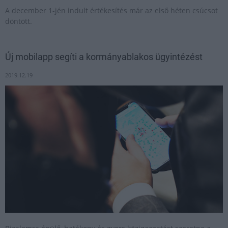
A december 1-jén indult értékesítés már az első héten csúcsot
döntött.
Új mobilapp segíti a kormányablakos ügyintézést
2019.12.19