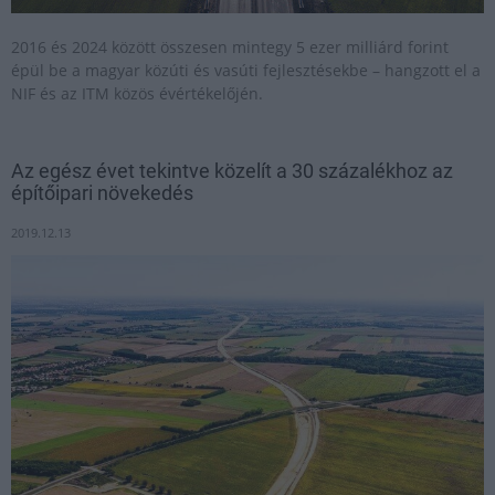
2016 és 2024 között összesen mintegy 5 ezer milliárd forint
épül be a magyar közúti és vasúti fejlesztésekbe – hangzott el a
NIF és az ITM közös évértékelőjén.
Az egész évet tekintve közelít a 30 százalékhoz az
építőipari növekedés
2019.12.13