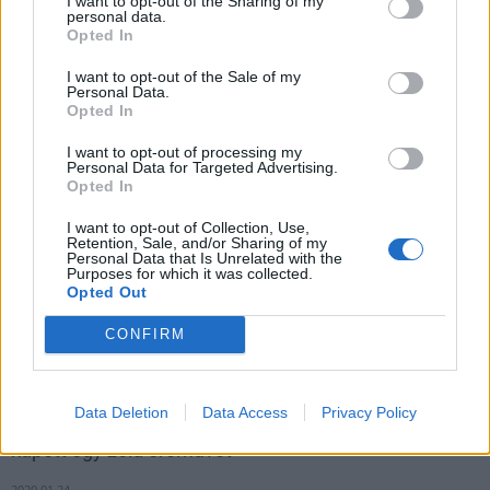
I want to opt-out of the Sharing of my
personal data.
Opted In
I want to opt-out of the Sale of my
Personal Data.
Opted In
I want to opt-out of processing my
Personal Data for Targeted Advertising.
Opted In
I want to opt-out of Collection, Use,
Retention, Sale, and/or Sharing of my
Personal Data that Is Unrelated with the
Purposes for which it was collected.
Opted Out
A Van itthon tej című kampány célja, hogy megszerettesse a
CONFIRM
gyermekekkel a tej fogyasztását az iskolában is.
Data Deletion
Data Access
Privacy Policy
Több mint 20 napelemparkot adtak át: Cegléd is
kapott egy zöld erőművet
2020.01.24