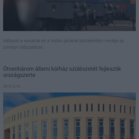
Változik a vonatok és a Volán-járatok közlekedési rendje az
ünnepi időszakban.
Ötvenhárom állami kórház szülészetét fejlesztik
országszerte
2019.12.16