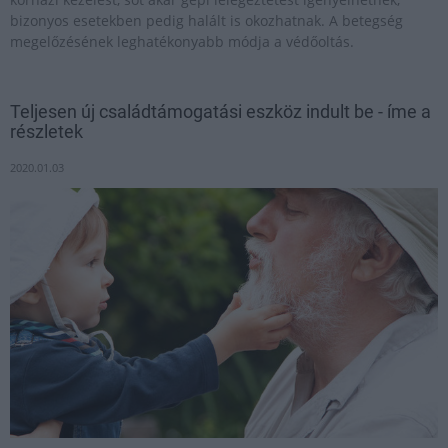
bizonyos esetekben pedig halált is okozhatnak. A betegség
megelőzésének leghatékonyabb módja a védőoltás.
Teljesen új családtámogatási eszköz indult be - íme a
részletek
2020.01.03