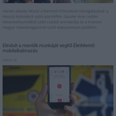
Három alkotás készül a Nemzeti Filmintézet támogatásával: a
Hosszú Katinkáról szóló portréfilm, Gauder Áron indián
mesemotívumokból szőtt családi animációja és a trianoni
magyar békedelegációról szóló dokumentum-játékfilm.
Elindult a mentők munkáját segítő ÉletMentő
mobilalkalmazás
2020.01.25