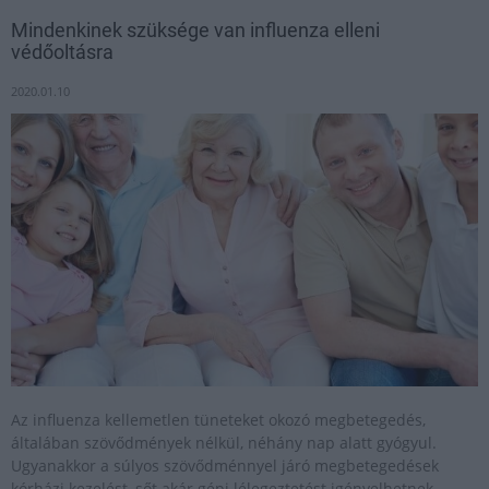
Mindenkinek szüksége van influenza elleni
védőoltásra
2020.01.10
Az influenza kellemetlen tüneteket okozó megbetegedés,
általában szövődmények nélkül, néhány nap alatt gyógyul.
Ugyanakkor a súlyos szövődménnyel járó megbetegedések
kórházi kezelést, sőt akár gépi lélegeztetést igényelhetnek,