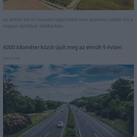
Az elmúlt két év második legerősebb havi adatával rukkolt elő a
magyar építőipar októberben.
6000 kilométer közút újult meg az elmúlt 9 évben
2019.12.06