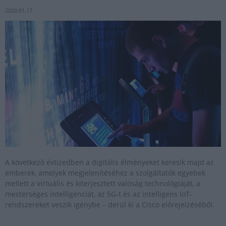
2020.01.17
A következő évtizedben a digitális élményeket keresik majd az
emberek, amelyek megjelenítéséhez a szolgáltatók egyebek
mellett a virtuális és kiterjesztett valóság technológiáját, a
mesterséges intelligenciát, az 5G-t és az intelligens IoT-
rendszereket veszik igénybe – derül ki a Cisco előrejelzéséből.