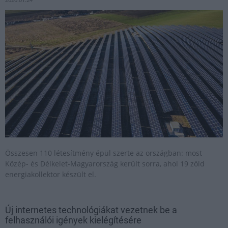
Összesen 110 létesítmény épül szerte az országban: most
Közép- és Délkelet-Magyarország került sorra, ahol 19 zöld
energiakollektor készült el.
Új internetes technológiákat vezetnek be a
felhasználói igények kielégítésére