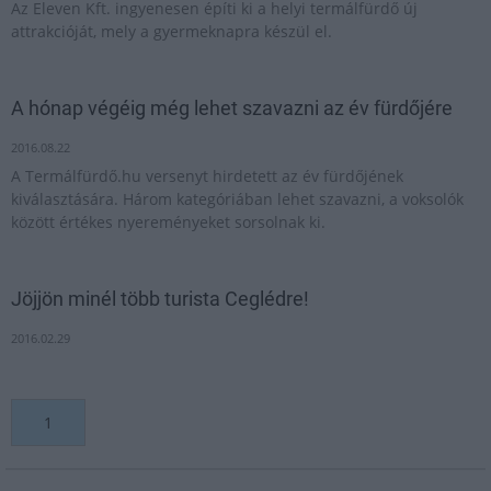
Az Eleven Kft. ingyenesen építi ki a helyi termálfürdő új
attrakcióját, mely a gyermeknapra készül el.
A hónap végéig még lehet szavazni az év fürdőjére
2016.08.22
A Termálfürdő.hu versenyt hirdetett az év fürdőjének
kiválasztására. Három kategóriában lehet szavazni, a voksolók
között értékes nyereményeket sorsolnak ki.
Jöjjön minél több turista Ceglédre!
2016.02.29
1