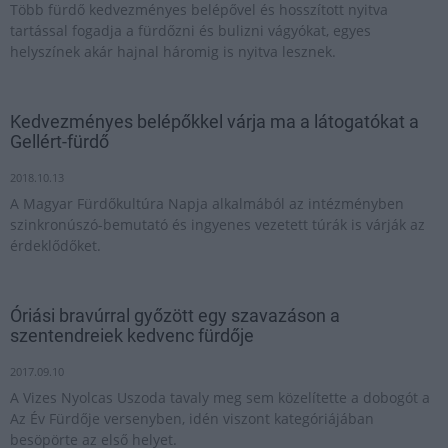
Több fürdő kedvezményes belépővel és hosszított nyitva
tartással fogadja a fürdőzni és bulizni vágyókat, egyes
helyszínek akár hajnal háromig is nyitva lesznek.
Kedvezményes belépőkkel várja ma a látogatókat a
Gellért-fürdő
2018.10.13
A Magyar Fürdőkultúra Napja alkalmából az intézményben
szinkronúszó-bemutató és ingyenes vezetett túrák is várják az
érdeklődőket.
Óriási bravúrral győzött egy szavazáson a
szentendreiek kedvenc fürdője
2017.09.10
A Vizes Nyolcas Uszoda tavaly meg sem közelítette a dobogót a
Az Év Fürdője versenyben, idén viszont kategóriájában
besöpörte az első helyet.