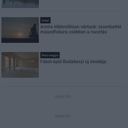
Helyi
Amire többmillióan vártunk: szombattól
másodfokúra csökken a riasztás
Pest megye
Fából épül Budakeszi új óvodája
HIRDETÉS
HIRDETÉS