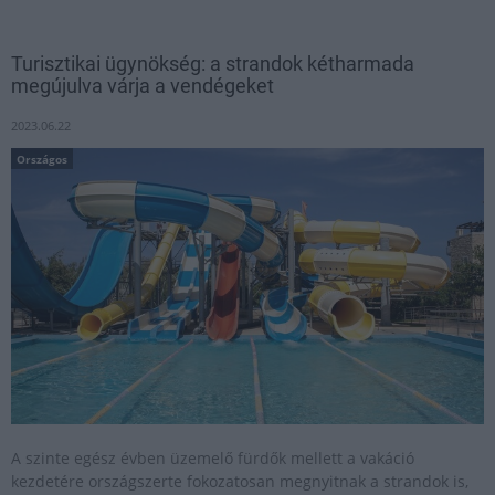
Turisztikai ügynökség: a strandok kétharmada
megújulva várja a vendégeket
2023.06.22
Országos
A szinte egész évben üzemelő fürdők mellett a vakáció
kezdetére országszerte fokozatosan megnyitnak a strandok is,