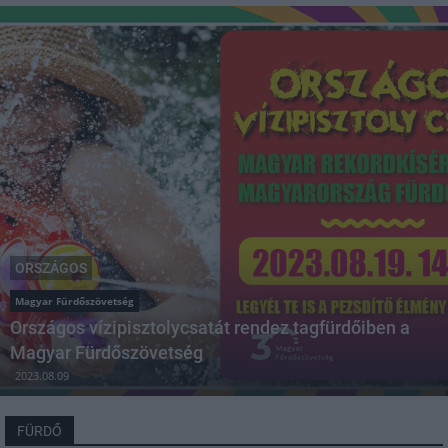
ORSZÁGOS
Magyar Fürdőszövetség
Országos vízipisztolycsatát rendez tagfürdőiben a
Magyar Fürdőszövetség
2023.08.09
FÜRDŐ