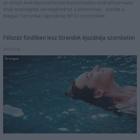
az elmúlt évek fejlesztéseinek köszönhetően ezek kétharmada
kínál minőségibb vendégélményt a pihenéshez - közölte a
Magyar Turisztikai Ügynökség (MTÜ) csütörtökön.
Félszáz fürdőben lesz Strandok éjszakája szombaton
2023.07.26
Országos