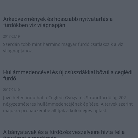
Árkedvezmények és hosszabb nyitvatartás a
fürdőkben víz világnapján
2017.03.19
Szerdán több mint harminc magyar fürdő csatlakozik a víz
világnapjához.
Hullámmedencével és új csúszdákkal bővül a ceglédi
fürdő
2017.01.10
Jövő héten indulhat a Ceglédi Gyógy- és Strandfürdő új, 202
négyzetméteres hullámmedencéjének építése. A tervek szerint
májusra próbaüzembe állítják a különleges újítást.
A bányatavak és a fürdőzés veszélyeire hívta fel a