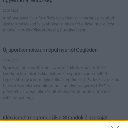
figyelmet a rendőrség
2016.06.26
A bányatavak és a fürdőzés veszélyeire, valamint a szabad
vizeken tartózkodás szabályaira hívta fel a figyelmet a Pest
megyei rendőr-főkapitányság Budakalászon.
Új sportkomplexum épül nyártól Cegléden
2016.02.19
Sportszállót, konditermet, szaunát, klubszobát, büfét és
kerékpártárolókat is kialakítanak a sportuszoda mellett.
Legkésőbb nyáron megkezdik az építkezést. Ez lesz az uszoda
fejlesztésének második üteme, amelyet nagyrészt TAO-s
pénzből, azaz vállalkozók által felajánlott adóforintokból
valósítanak meg.
Idén ismét megrendezik a Strandok éjszakáját
2022.06.22