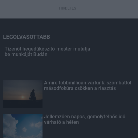
HIRDETÉS
LEGOLVASOTTABB
Tizenöt hegedűkészítő-mester mutatja
be munkáját Budán
Amire többmillióan vártunk: szombattól
másodfokúra csökken a riasztás
Jellemzően napos, gomolyfelhős idő
várható a héten