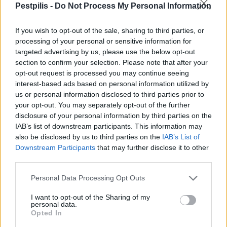
Pestpilis -
Do Not Process My Personal Information
Országos
If you wish to opt-out of the sale, sharing to third parties, or
processing of your personal or sensitive information for
targeted advertising by us, please use the below opt-out
section to confirm your selection. Please note that after your
opt-out request is processed you may continue seeing
interest-based ads based on personal information utilized by
us or personal information disclosed to third parties prior to
your opt-out. You may separately opt-out of the further
disclosure of your personal information by third parties on the
IAB’s list of downstream participants. This information may
also be disclosed by us to third parties on the
IAB’s List of
Downstream Participants
that may further disclose it to other
A Magyar Fürdőszövetség kezdeményezésére az idén ismét
third parties.
megrendezik a Strandok éjszakáját július 30-án, amikor
várhatóan megtelnek a magyarországi fürdők.
Personal Data Processing Opt Outs
I want to opt-out of the Sharing of my
personal data.
Több mint negyven fürdő vesz részt a Strandok
Opted In
éjszakáján