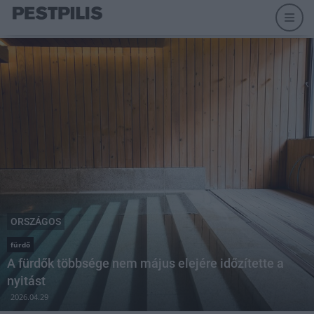
ORSZÁGOS
fürdő
A fürdők többsége nem május elejére időzítette a
nyitást
2026.04.29