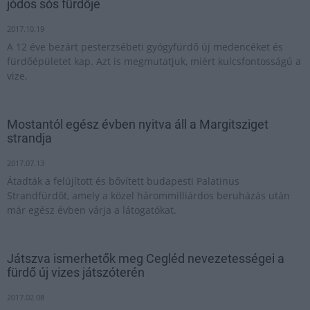
jódos sós fürdője
2017.10.19
A 12 éve bezárt pesterzsébeti gyógyfürdő új medencéket és
fürdőépületet kap. Azt is megmutatjuk, miért kulcsfontosságú a
vize.
Mostantól egész évben nyitva áll a Margitsziget
strandja
2017.07.13
Átadták a felújított és bővített budapesti Palatinus
Strandfürdőt, amely a közel hárommilliárdos beruházás után
már egész évben várja a látogatókat.
Játszva ismerhetők meg Cegléd nevezetességei a
fürdő új vizes játszóterén
2017.02.08