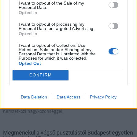
I want to opt-out of the Sale of my
2019.07.19
Personal Data.
Opted In
Országos
I want to opt-out of processing my
Personal Data for Targeted Advertising.
Opted In
I want to opt-out of Collection, Use,
Retention, Sale, and/or Sharing of my
Personal Data that Is Unrelated with the
Purposes for which it was collected.
Opted Out
CONFIRM
Data Deletion
Data Access
Privacy Policy
A kezdeményezés célja a kezdetektől az volt, hogy
megismertesse a magyar fürdőket és fürdőkultúrát a hazai és a
nemzetközi nagyközönséggel.
Megmenekül a végső pusztulástól Budapest egyetlen