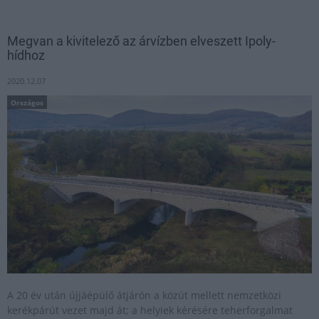
Megvan a kivitelező az árvízben elveszett Ipoly-
hídhoz
2020.12.07
Országos
A 20 év után újjáépülő átjárón a közút mellett nemzetközi
kerékpárút vezet majd át; a helyiek kérésére teherforgalmat