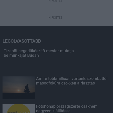
HIRDETÉS
HIRDETÉS
LEGOLVASOTTABB
Tizenöt hegedűkészítő-mester mutatja
be munkáját Budán
Amire többmillióan vártunk: szombattól
másodfokúra csökken a riasztás
Fotóhónap országszerte csaknem
negyven kiállítással