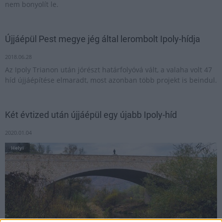
nem bonyolít le.
Újjáépül Pest megye jég által lerombolt Ipoly-hídja
2018.06.28
Az Ipoly Trianon után jórészt határfolyóvá vált, a valaha volt 47
híd újjáépítése elmaradt, most azonban több projekt is beindul.
Két évtized után újjáépül egy újabb Ipoly-híd
2020.01.04
Helyi