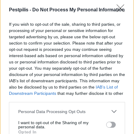
Pestpilis -
Do Not Process My Personal Information
If you wish to opt-out of the sale, sharing to third parties, or
processing of your personal or sensitive information for
Az Ipolydamásd és Helemba közötti átkelőt 2000-ben a jeges ár
targeted advertising by us, please use the below opt-out
vitte el – megvan az újjáépítésére az uniós forrás, akár már
section to confirm your selection. Please note that after your
idén elkezdődhet a munka.
opt-out request is processed you may continue seeing
interest-based ads based on personal information utilized by
us or personal information disclosed to third parties prior to
your opt-out. You may separately opt-out of the further
Ezek a kerékpárutak épülnek meg jövő nyárra a
disclosure of your personal information by third parties on the
megyében
IAB’s list of downstream participants. This information may
2018.01.09
also be disclosed by us to third parties on the
IAB’s List of
Downstream Participants
that may further disclose it to other
Országszerte 3,6 milliárd forintból jöhetnek létre a már építési
third parties.
engedéllyel rendelkező szakaszok, elsősorban az ország
középső és keleti felén.
Personal Data Processing Opt Outs
I want to opt-out of the Sharing of my
personal data.
1
Opted In