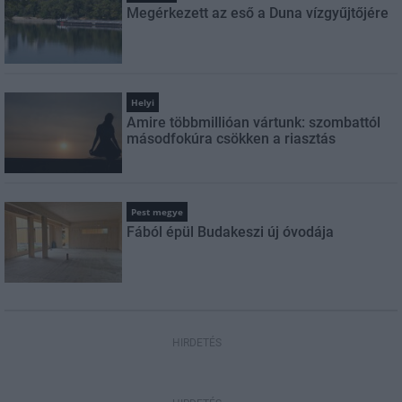
Megérkezett az eső a Duna vízgyűjtőjére
Helyi
Amire többmillióan vártunk: szombattól
másodfokúra csökken a riasztás
Pest megye
Fából épül Budakeszi új óvodája
HIRDETÉS