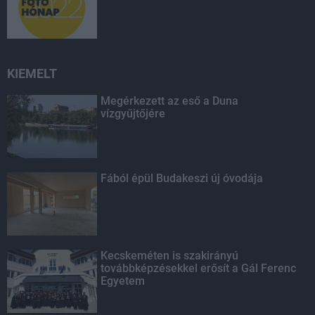
KIEMELT
Megérkezett az eső a Duna
vízgyűjtőjére
Fából épül Budakeszi új óvodája
Kecskeméten is szakirányú
továbbképzésekkel erősít a Gál Ferenc
Egyetem