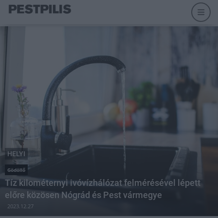
HELYI
Gödöllő
Tíz kilométernyi ivóvízhálózat felmérésével lépett
előre közösen Nógrád és Pest vármegye
2023.12.27