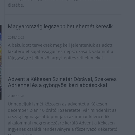
életébe.
Magyarország legszebb betlehemét keresik
2018.12.03
A beküldött terveknek meg kell jeleníteniük az adott
lakóterület sajátosságait és népszokásait, valamint a
tájegységre jellemző tárgyi, építészeti elemeket.
Advent a Kékesen Szinetár Dórával, Szekeres
Adriennel és a gyöngyösi kézilabdásokkal
2018.11.28
Ünnepeljük ismét közösen az adventet a Kékesen
december 2-án 10 órától! Szeretettel vár mindenkit az
ország legmagasabb pontjára az immár kilencedik
alkalommal megrendezésre kerülő Advent a Kékesen
ingyenes családi rendezvényre a főszervező Kékestető