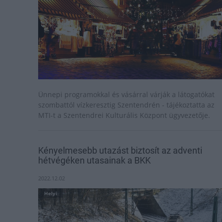
Ünnepi programokkal és vásárral várják a látogatókat
szombattól vízkeresztig Szentendrén - tájékoztatta az
MTI-t a Szentendrei Kulturális Központ ügyvezetője.
Kényelmesebb utazást biztosít az adventi
hétvégéken utasainak a BKK
2022.12.02
Helyi