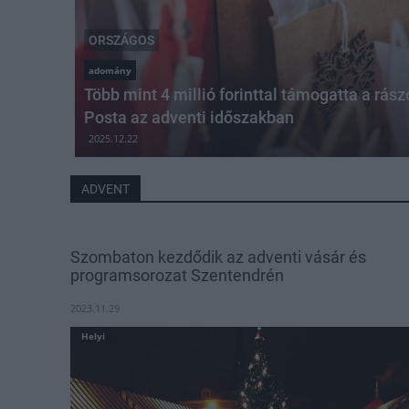
ORSZÁGOS
adomány
Több mint 4 millió forinttal támogatta a rás
Posta az adventi időszakban
2025.12.22
ADVENT
Szombaton kezdődik az adventi vásár és
programsorozat Szentendrén
2023.11.29
Helyi