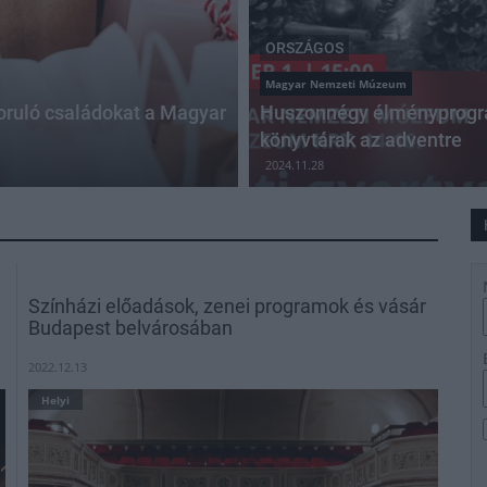
ORSZÁGOS
Magyar Nemzeti Múzeum
zoruló családokat a Magyar
Huszonnégy élményprogr
könyvtárak az adventre
2024.11.28
Színházi előadások, zenei programok és vásár
Budapest belvárosában
2022.12.13
Helyi