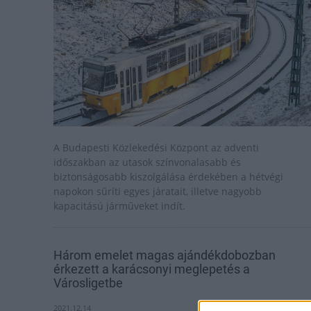
A Budapesti Közlekedési Központ az adventi
időszakban az utasok színvonalasabb és
biztonságosabb kiszolgálása érdekében a hétvégi
napokon sűríti egyes járatait, illetve nagyobb
kapacitású járműveket indít.
Három emelet magas ajándékdobozban
érkezett a karácsonyi meglepetés a
Városligetbe
2021.12.14