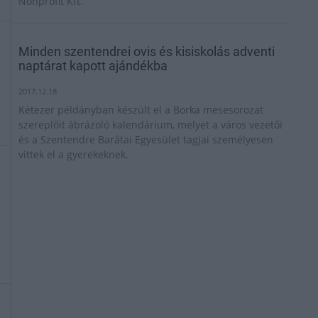
Nonprofit Kft.
Minden szentendrei ovis és kisiskolás adventi
naptárat kapott ajándékba
2017.12.18
Kétezer példányban készült el a Borka mesesorozat
szereplőit ábrázoló kalendárium, melyet a város vezetői
és a Szentendre Barátai Egyesület tagjai személyesen
vittek el a gyerekeknek.