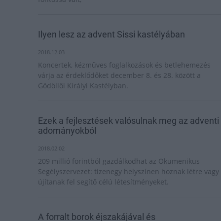
Ilyen lesz az advent Sissi kastélyában
2018.12.03
Koncertek, kézműves foglalkozások és betlehemezés
várja az érdeklődőket december 8. és 28. között a
Gödöllői Királyi Kastélyban.
Ezek a fejlesztések valósulnak meg az adventi
adományokból
2018.02.02
209 millió forintból gazdálkodhat az Ökumenikus
Segélyszervezet: tizenegy helyszínen hoznak létre vagy
újítanak fel segítő célú létesítményeket.
A forralt borok éjszakájával és