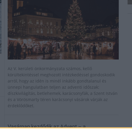
Az V. kerületi önkormányzata számos, kellő
körültekintéssel meghozott intézkedéssel gondoskodik
arról, hogy az idén is minél inkább gondtalanul és
ünnepi hangulatban teljen az adventi időszak:
díszkivilágítás, betlehemek, karácsonyfák, a Szent István
és a Vörösmarty téren karácsonyi vásárok várják az
érdeklődőket.
Vasárnap kezdődik az Advent – a