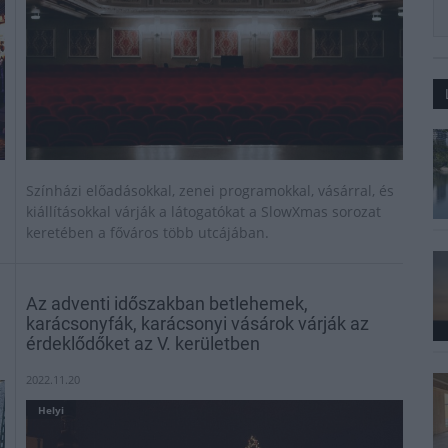
Színházi előadásokkal, zenei programokkal, vásárral, és
kiállításokkal várják a látogatókat a SlowXmas sorozat
keretében a főváros több utcájában.
Az adventi időszakban betlehemek,
karácsonyfák, karácsonyi vásárok várják az
érdeklődőket az V. kerületben
2022.11.20
Helyi