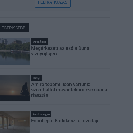
FELIRATKOZÁS
LEGFRISSEBB
Országos
Megérkezett az eső a Duna
vízgyűjtőjére
Helyi
Amire többmillióan vártunk:
szombattól másodfokúra csökken a
riasztás
Pest megye
Fából épül Budakeszi új óvodája