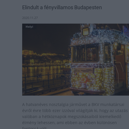
Elindult a fényvillamos Budapesten
2020.11.27
Helyi
A hatvanéves nosztalgia járművet a BKV munkatársai
évről évre több ezer izzóval világítják ki, hogy az utazás
valóban a hétköznapok megszokásaiból kiemelkedő
élmény lehessen, ami ebben az évben különösen
fontossá vált,