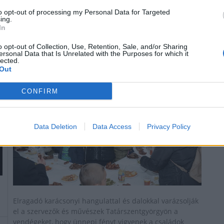
to opt-out of processing my Personal Data for Targeted
ing.
Meghitt adventi programokkal készülnek
In
Tatárszentgyörgyön
o opt-out of Collection, Use, Retention, Sale, and/or Sharing
2021.11.25
ersonal Data that Is Unrelated with the Purposes for which it
lected.
Helyi
Out
CONFIRM
Data Deletion
Data Access
Privacy Policy
Elragadó karácsonyi hangulattal és dalokkal varázsolják
el a szervezők és művészek Tatárszentgyörgyön a
vendégeket, hogy ünnepi fényt vigyenek a családok