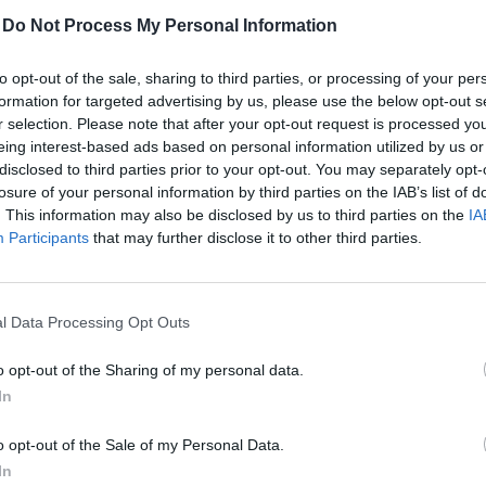
katasztrófavédelem a tűzmegelőzésre
figyelmeztet
-
Do Not Process My Personal Information
2021.11.26
to opt-out of the sale, sharing to third parties, or processing of your per
Országos
formation for targeted advertising by us, please use the below opt-out s
r selection. Please note that after your opt-out request is processed y
eing interest-based ads based on personal information utilized by us or
disclosed to third parties prior to your opt-out. You may separately opt-
losure of your personal information by third parties on the IAB’s list of
. This information may also be disclosed by us to third parties on the
IA
Participants
that may further disclose it to other third parties.
l Data Processing Opt Outs
o opt-out of the Sharing of my personal data.
Felgyújtott egy konténerlakást sajtótájékoztatóján a
In
katasztrófavédelem, így mutatta be, hogy milyen
veszélyes a magára hagyott adventi koszorún égő
o opt-out of the Sale of my Personal Data.
gyertya.
In