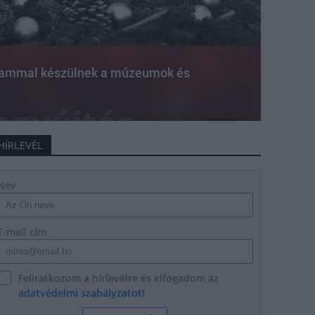
ammal készülnek a múzeumok és
HÍRLEVÉL
Név
E-mail cím
Feliratkozom a hírlevélre és elfogadom az
adatvédelmi szabályzatot!