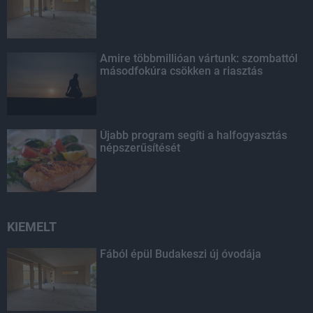
Amire többmillióan vártunk: szombattól
másodfokúra csökken a riasztás
Újabb program segíti a halfogyasztás
népszerűsítését
KIEMELT
Fából épül Budakeszi új óvodája