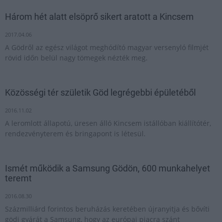
Három hét alatt elsöprő sikert aratott a Kincsem
2017.04.06
A Gödről az egész világot meghódító magyar versenyló filmjét
rövid időn belül nagy tömegek nézték meg.
Közösségi tér születik Göd legrégebbi épületéből
2016.11.02
A leromlott állapotú, üresen álló Kincsem istállóban kiállítótér,
rendezvényterem és bringapont is létesül.
Ismét működik a Samsung Gödön, 600 munkahelyet
teremt
2016.08.30
Százmilliárd forintos beruházás keretében újranyitja és bővíti
gödi gyárát a Samsung, hogy az európai piacra szánt