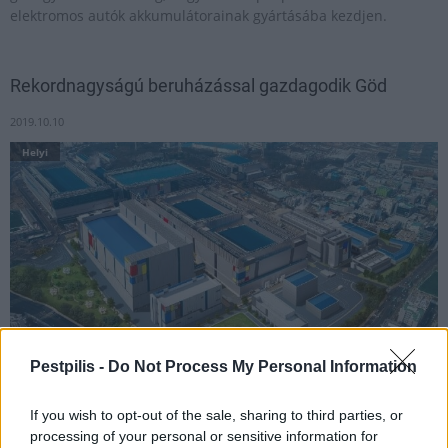
elektromos autók akkumulátorainak gyártásába kezdjen.
Rekordnagyságú beruházással gazdagodik Göd
2019.10.10
Helyi
Pestpilis -
Do Not Process My Personal Information
If you wish to opt-out of the sale, sharing to third parties, or
Gödön már csaknem 20 éve van jelen a Samsung, a bővülésnek
processing of your personal or sensitive information for
köszönhetően Magyarország az európai autógyártás fontos