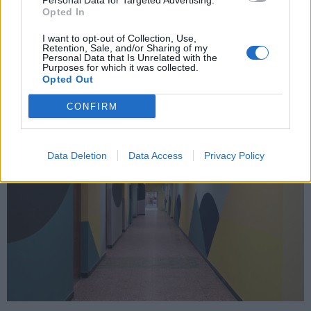
Personal Data for Targeted Advertising.
kilométeres szakaszon most már 2x2 sávon közlekedhetnek az
Opted In
autósok.
I want to opt-out of Collection, Use,
Retention, Sale, and/or Sharing of my
Personal Data that Is Unrelated with the
Purposes for which it was collected.
Közösségi összefogással újult meg két általános
Opted Out
iskola Pest megyében
CONFIRM
2019.08.12
Helyi
Data Deletion
Data Access
Privacy Policy