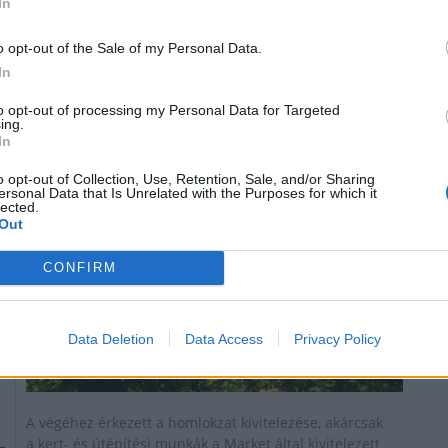
In
o opt-out of the Sale of my Personal Data.
Nagyon közel került a befejezéshez a MOL új
In
székháza - fotók
to opt-out of processing my Personal Data for Targeted
2022.07.14
ing.
In
Helyi
o opt-out of Collection, Use, Retention, Sale, and/or Sharing
ersonal Data that Is Unrelated with the Purposes for which it
lected.
Out
CONFIRM
Data Deletion
Data Access
Privacy Policy
A végéhez érkezett a homlokzat kivitelezése, akárcsak
a kert- és útépítési munkák a Market által kivitelezett