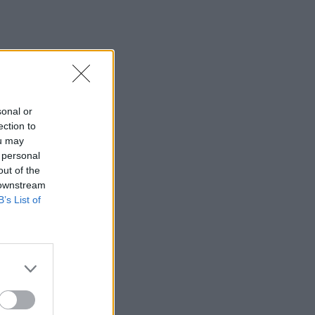
sonal or
ection to
ou may
 personal
out of the
 downstream
B’s List of