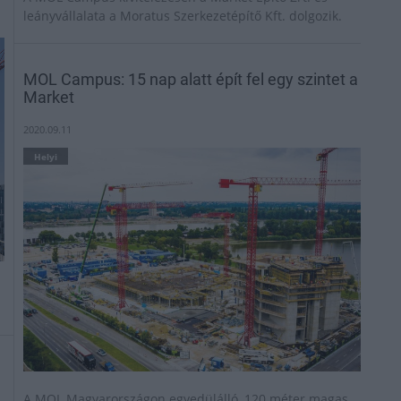
leányvállalata a Moratus Szerkezetépítő Kft. dolgozik.
MOL Campus: 15 nap alatt épít fel egy szintet a
Market
2020.09.11
Helyi
A MOL Magyarországon egyedülálló, 120 méter magas