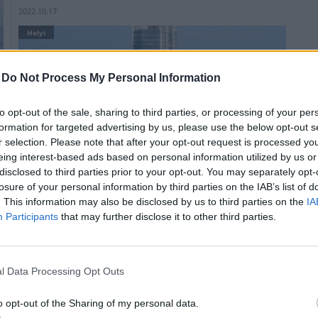
2022.10.17
Helyi
-
Do Not Process My Personal Information
to opt-out of the sale, sharing to third parties, or processing of your per
formation for targeted advertising by us, please use the below opt-out s
r selection. Please note that after your opt-out request is processed y
eing interest-based ads based on personal information utilized by us or
disclosed to third parties prior to your opt-out. You may separately opt-
losure of your personal information by third parties on the IAB’s list of
. This information may also be disclosed by us to third parties on the
IA
Participants
that may further disclose it to other third parties.
Budapest egyik meghatározó óriásprojektje, a MOL
Campus a Market Építő Zrt. fővállalkozásában épült fel
a XI. kerületi új Duna parti városnegyed, a BudaPart
részeként. Mint ahogy a projekt során, annak
l Data Processing Opt Outs
eseményein a Market többször is emlékeztetett, a cég
leányvállalata, a Moratus Szerkezetépítő Kft. kiemelt
o opt-out of the Sharing of my personal data.
szerepet játszott a kivitelezésben.