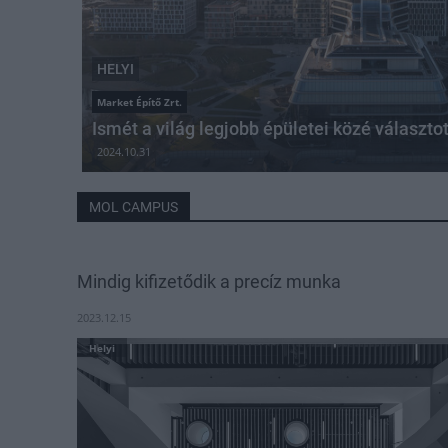
HELYI
Market Építő Zrt.
Ismét a világ legjobb épületei közé válasz
2024.10.31
MOL CAMPUS
Mindig kifizetődik a precíz munka
2023.12.15
Helyi