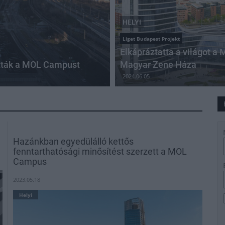
HELYI
Liget Budapest Projekt
Elkápráztatta a világot 
tották a MOL Campust
Magyar Zene Háza
2024.06.05
Hazánkban egyedülálló kettős
fenntarthatósági minősítést szerzett a MOL
Campus
2023.05.18
Helyi