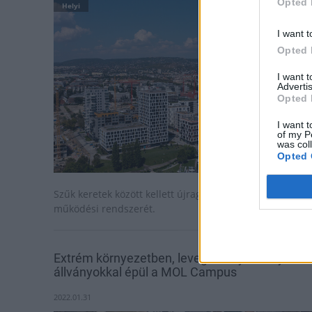
Opted 
Helyi
I want t
Opted 
I want 
Advertis
Opted 
I want t
of my P
was col
Opted 
Szűk keretek között kellett újragondolni a 100 fős óvoda
működési rendszerét.
Extrém környezetben, levegőbe nyúló Layher
állványokkal épül a MOL Campus
2022.01.31