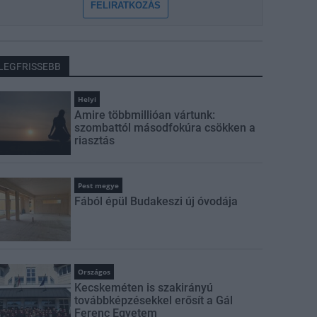
FELIRATKOZÁS
LEGFRISSEBB
Helyi
Amire többmillióan vártunk:
szombattól másodfokúra csökken a
riasztás
Pest megye
Fából épül Budakeszi új óvodája
Országos
Kecskeméten is szakirányú
továbbképzésekkel erősít a Gál
Ferenc Egyetem