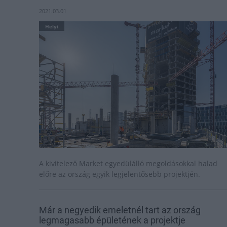
2021.03.01
Helyi
A kivitelező Market egyedülálló megoldásokkal halad
előre az ország egyik legjelentősebb projektjén.
Már a negyedik emeletnél tart az ország
legmagasabb épületének a projektje