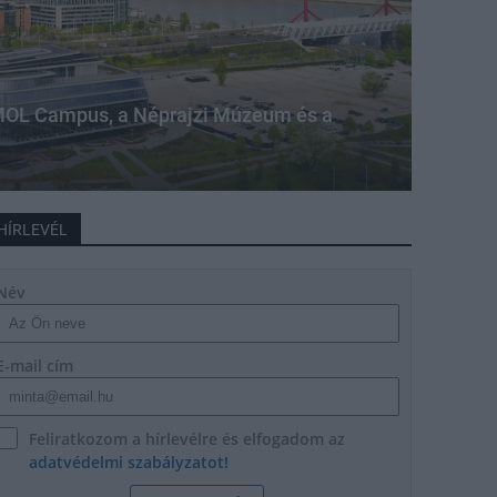
a MOL Campus, a Néprajzi Múzeum és a
HÍRLEVÉL
Név
E-mail cím
Feliratkozom a hírlevélre és elfogadom az
adatvédelmi szabályzatot!