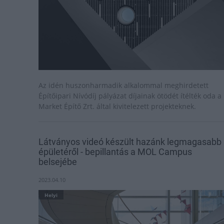
Az idén huszonharmadik alkalommal meghirdetett
Építőipari Nívódíj pályázat díjainak ötödét ítélték oda a
Market Építő Zrt. által kivitelezett projekteknek.
Látványos videó készült hazánk legmagasabb
épületéről - bepillantás a MOL Campus
belsejébe
2023.04.10
Helyi