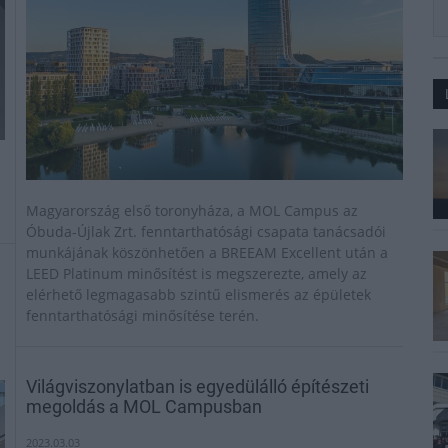
Magyarország első toronyháza, a MOL Campus az
Óbuda-Újlak Zrt. fenntarthatósági csapata tanácsadói
munkájának köszönhetően a BREEAM Excellent után a
LEED Platinum minősítést is megszerezte, amely az
elérhető legmagasabb szintű elismerés az épületek
fenntarthatósági minősítése terén.
Világviszonylatban is egyedülálló építészeti
megoldás a MOL Campusban
2023.03.03