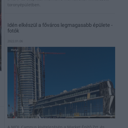
toronyépületben.
Idén elkészül a főváros legmagasabb épülete -
fotók
2022.01.06
Helyi
A MOL Campus kivitelezésén a Market Építő Zrt. és