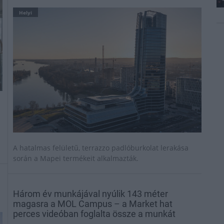
Helyi
A hatalmas felületű, terrazzo padlóburkolat lerakása
során a Mapei termékeit alkalmazták.
Három év munkájával nyúlik 143 méter
magasra a MOL Campus – a Market hat
perces videóban foglalta össze a munkát