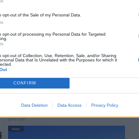
In
o opt-out of the Sale of my Personal Data.
In
to opt-out of processing my Personal Data for Targeted
ing.
In
o opt-out of Collection, Use, Retention, Sale, and/or Sharing
ersonal Data that Is Unrelated with the Purposes for which it
lected.
Out
A SWIETELSKY munkájával több csomópont is átépül, és
bazaltbetonburkolat jön létre a nyomvályúsodás
CONFIRM
elkerülése érdekében.
Data Deletion
Data Access
Privacy Policy
Megújult Cegléd bevásárlóközpontja
2019.11.05
Helyi