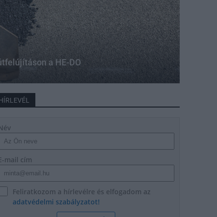
útfelújításon a HE-DO
HÍRLEVÉL
Név
E-mail cím
Feliratkozom a hírlevélre és elfogadom az
adatvédelmi szabályzatot!