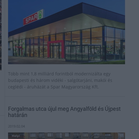
Több mint 1,8 milliárd forintból modernizálta egy
budapesti és három vidéki - salgótarjáni, makói és
ceglédi - áruházát a Spar Magyarország Kft.
Forgalmas utca újul meg Angyalföld és Újpest
határán
2019.02.04
Helyi