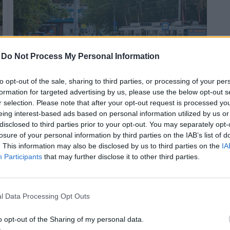
-
Do Not Process My Personal Information
to opt-out of the sale, sharing to third parties, or processing of your per
formation for targeted advertising by us, please use the below opt-out s
r selection. Please note that after your opt-out request is processed y
A HE-DO kivitelezésében induló beruházásban az
eing interest-based ads based on personal information utilized by us or
útpálya mellett zöldfelületek és új kerékpáros
disclosed to third parties prior to your opt-out. You may separately opt-
kapcsolatok is születnek
losure of your personal information by third parties on the IAB’s list of
. This information may also be disclosed by us to third parties on the
IA
Participants
that may further disclose it to other third parties.
Rajtol a munka Újpest egyik fontos közlekedési
folyosóján
l Data Processing Opt Outs
2021.06.01
Helyi
o opt-out of the Sharing of my personal data.