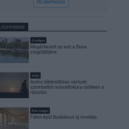
FELIRATKOZÁS
LEGFRISSEBB
Országos
Megérkezett az eső a Duna
vízgyűjtőjére
Helyi
Amire többmillióan vártunk:
szombattól másodfokúra csökken a
riasztás
Pest megye
Fából épül Budakeszi új óvodája