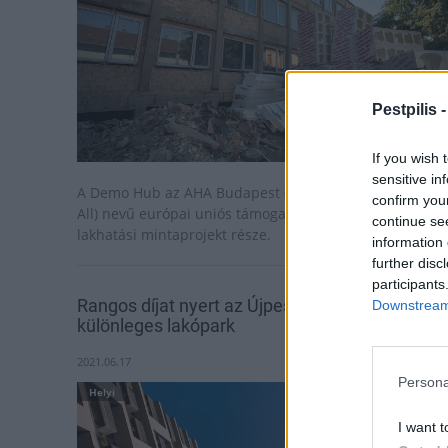
Pestpilis 
If you wish 
sensitive in
A Demo Hub az AHA Budapest (Affordable Housing for
confirm you
All) nevű európai uniós támogatással megvalósuló
continue se
lakhatási mintaprojekt része.
information 
further disc
participants
Rangos díjat nyert az Újpesten felépített
Downstream 
különleges lakópark
2021.06.17
Persona
Helyi
I want t