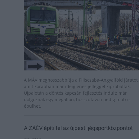
A MÁV meghosszabbítja a Piliscsaba-Angyalföld járatot,
amit korábban már ideiglenes jelleggel kipróbáltak.
Újpalotán a döntés kapcsán fejlesztés indult: már
dolgoznak egy megállón, hosszútávon pedig több is
épülhet.
A ZÁÉV építi fel az újpesti jégsportközpontot