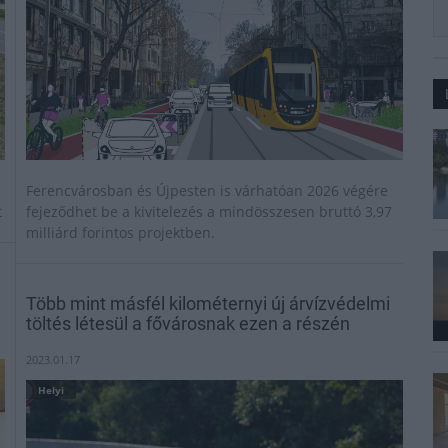
Ferencvárosban és Újpesten is várhatóan 2026 végére
t
fejeződhet be a kivitelezés a mindösszesen bruttó 3,97
milliárd forintos projektben.
Több mint másfél kilométernyi új árvízvédelmi
töltés létesül a fővárosnak ezen a részén
2023.01.17
Helyi