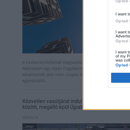
Opted 
I want t
Opted 
I want 
Advertis
Opted 
I want t
of my P
was col
A Cemix termékeivel megvalósított beruházásban a
Opted 
Metrodom egy olyan függőkertszerű megoldást
alkalmazott, ami nem csupán Magyarországon
egyedülálló.
Közvetlen vasútjárat indul Piliscsaba és Rákos
között, megálló épül Újpalotán
2020.02.16
Helyi