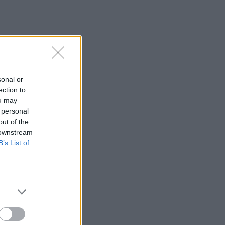
sonal or
ection to
ou may
 personal
out of the
 downstream
B’s List of