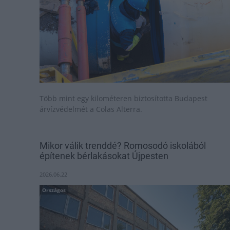
Több mint egy kilométeren biztosította Budapest
árvízvédelmét a Colas Alterra.
Mikor válik trenddé? Romosodó iskolából
építenek bérlakásokat Újpesten
2026.06.22
Országos