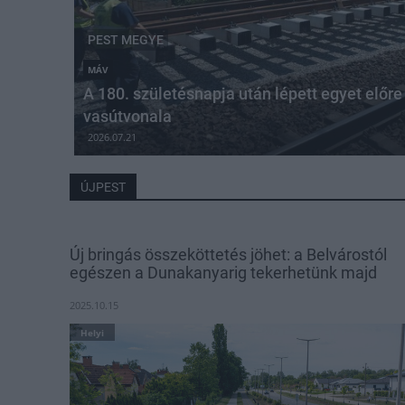
PEST MEGYE
MÁV
A 180. születésnapja után lépett egyet előre
vasútvonala
2026.07.21
ÚJPEST
Új bringás összeköttetés jöhet: a Belvárostól
egészen a Dunakanyarig tekerhetünk majd
2025.10.15
Helyi