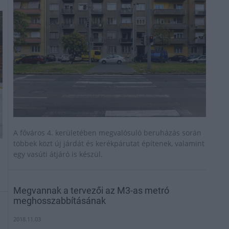
A főváros 4. kerületében megvalósuló beruházás során
többek közt új járdát és kerékpárutat építenek, valamint
egy vasúti átjáró is készül.
Megvannak a tervezői az M3-as metró
meghosszabbításának
2018.11.03