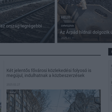
HELYI
 az ország legrégebbi
útfelújítás
Az Árpád hídnál dolgozik 
2025.11.11
Két jelentős fővárosi közlekedési folyosó is
megújul, indulhatnak a közbeszerzések
2025.02.27
Helyi