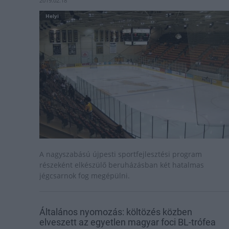
2019.02.18
Helyi
A nagyszabású újpesti sportfejlesztési program
részeként elkészülő beruházásban két hatalmas
jégcsarnok fog megépülni.
Általános nyomozás: költözés közben
elveszett az egyetlen magyar foci BL-trófea