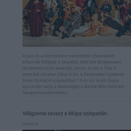
A jazz és a könnyűzene nemzetközi élvonalából
érkeznek fellépők a Müpába: Dee Dee Bridgewater
jazzénekesnő és kaverttje június 30-án, a Take 6
amerikai zenekar július 6-án, a Postmodern Jukebox
zenei formáció szeptember 13-án és 14-én dupla
koncerttel várja a közönséget a Bartók Béla Nemzeti
Hangversenyteremben.
Világzenei tavasz a Müpa színpadán
2024.02.09