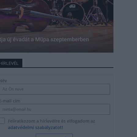
ítja új évadát a Müpa szeptemberben
HÍRLEVÉL
Név
E-mail cím
Feliratkozom a hírlevélre és elfogadom az
adatvédelmi szabályzatot!