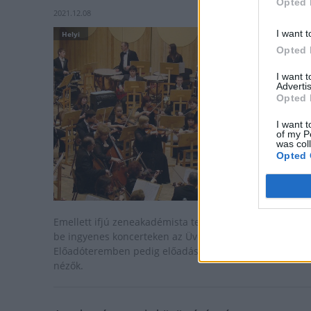
Opted 
2021.12.08
I want t
Helyi
Opted 
I want 
Advertis
Opted 
I want t
of my P
was col
Opted 
Emellett ifjú zeneakadémista tehetségek mutatkoznak
be ingyenes koncerteken az Üvegteremben, az
Előadóteremben pedig előadások vetítéseit élvezhetik 
nézők.