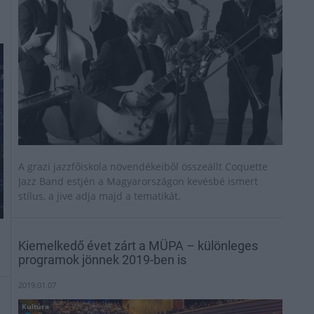
A grazi jazzfőiskola növendékeiből összeállt Coquette
Jazz Band estjén a Magyarországon kevésbé ismert
stílus, a jive adja majd a tematikát.
Kiemelkedő évet zárt a MÜPA – különleges
programok jönnek 2019-ben is
2019.01.07
Kultúra