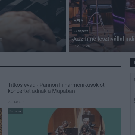
HELYI
Budapest
n
JazzTime fesztivállal ind
2024.08.28
Titkos évad - Pannon Filharmonikusok öt
koncertet adnak a Müpában
2024.03.24
Kultúra