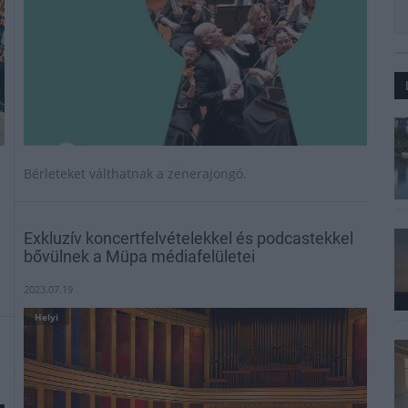
Bérleteket válthatnak a zenerajongó.
Exkluzív koncertfelvételekkel és podcastekkel
bővülnek a Müpa médiafelületei
2023.07.19
Helyi