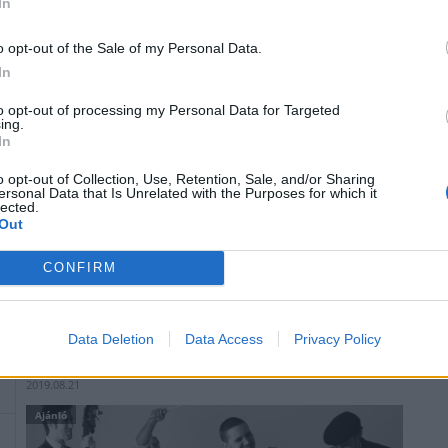
In
o opt-out of the Sale of my Personal Data.
In
to opt-out of processing my Personal Data for Targeted
ing.
In
o opt-out of Collection, Use, Retention, Sale, and/or Sharing
ersonal Data that Is Unrelated with the Purposes for which it
lected.
A slide gitár indiai guruja, Debashish Bhattacharya ad
Out
koncertet március 4-én szerdán a Müpában. Az ötven
éve a pályán lévő előadó két lengyel dzsesszzenésszel
CONFIRM
lép fel a Fesztivál Színházban.
Data Deletion
Data Access
Privacy Policy
Swingkoncertekkel készül a Müpa a nyár végén
a
2019.08.21
Ajánló