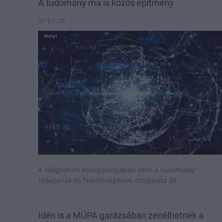
A tudomány ma is közös építmény
2019.11.23
Helyi
A világfórum középpontjában idén a tudomány
etikájának és felelősségének vizsgálata áll.
Idén is a MÜPA garázsában zenélhetnek a