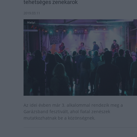
tehetséges zenekarok
2019.03.11
Helyi
Az idei évben már 3. alkalommal rendezik meg a
Garázsband fesztivált, ahol fiatal zenészek
mutatkozhatnak be a közönségnek.