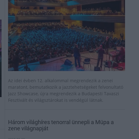
Az idei évben 12. alkalommal megrendezik a zenei
maratont, bemutatkozik a jazztehetségeket felvonultató
Jazz Showcase, újra megrendezik a Budapesti Tavaszi
Fesztivált és világsztárokat is vendégül látnak.
Három világhíres tenorral ünnepli a Müpa a
zene világnapját