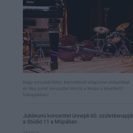
Helyi
Nagy visszatérőkkel, kiemelkedő világzenei előadókkal
és Hey, June! sorozattal készül a Müpa a következő
hónapokban.
Jubileumi koncerttel ünnepli 60. születésnapjá
a Stúdió 11 a Müpában
2023.03.26