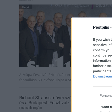
Helyi
Pestpilis 
If you wish 
sensitive in
confirm you
continue se
information 
further disc
participants
A Müpa Fesztivál Színházában május 27-én ünnepli
Downstream 
fennállása 60. évfordulóját a Stúdió 11.
Persona
Richard Strauss művei szólalnak meg a Müpa
és a Budapesti Fesztiválzenekar zenei
I want t
maratonján