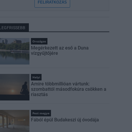
FELIRATKOZÁS
LEGFRISSEBB
Országos
Megérkezett az eső a Duna
vízgyűjtőjére
Helyi
Amire többmillióan vártunk:
szombattól másodfokúra csökken a
riasztás
Pest megye
Fából épül Budakeszi új óvodája