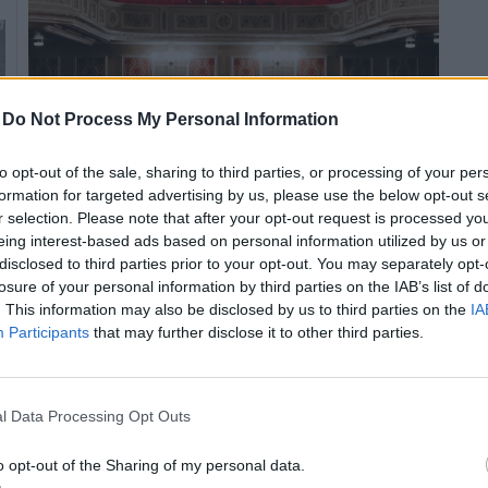
-
Do Not Process My Personal Information
to opt-out of the sale, sharing to third parties, or processing of your per
formation for targeted advertising by us, please use the below opt-out s
r selection. Please note that after your opt-out request is processed y
Tizennyolc koncertfelvétel-ritkaság bemutatásával
eing interest-based ads based on personal information utilized by us or
ünnepli fennállásának 18. évfordulóját a Müpa.
disclosed to third parties prior to your opt-out. You may separately opt-
losure of your personal information by third parties on the IAB’s list of
. This information may also be disclosed by us to third parties on the
IA
A slide gitár indiai guruja a Müpában ad
Participants
that may further disclose it to other third parties.
koncertet
2020.02.29
l Data Processing Opt Outs
Kultúra
o opt-out of the Sharing of my personal data.