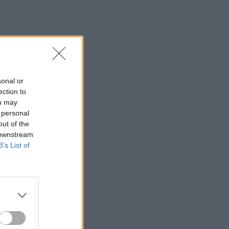
sonal or
ection to
ou may
 personal
out of the
 downstream
B’s List of