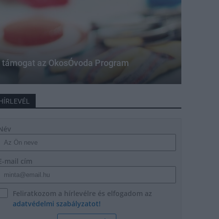
t támogat az OkosÓvoda Program
HÍRLEVÉL
Név
E-mail cím
Feliratkozom a hírlevélre és elfogadom az
adatvédelmi szabályzatot!