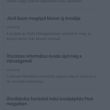
utóbbi négy csoport fogadására lesz alkalmas.
Jövő őszre megépül Monor új óvodája
2018.04.06
A projekt az NGM támogatásával valósulhat meg, az
épület tervei már készen vannak.
Ötszintes református óvoda újul meg a
Városligetnél
2018.02.06
Csaknem félmilliárd forintból szépül meg és bővül ki a
VII. kerületi intézmény.
Ötmilliárdos forrásból indul óvodaépítés Pest
megyében