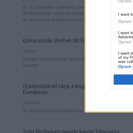
Opted 
Az új intézmény csökkenti a kerületben lévő
férőhelyhiányt, valamint környezetbarát megoldásokkal
I want t
az épület energiafogyasztását is minimalizálja.
Opted 
I want 
Advertis
Gimanzisták ültettek fát Érden az ovisoknak
Opted 
2018.09.11
I want t
of my P
Ifjúsági önkormányzati képviselőjelöltek vettek kezükbe
was col
lapátot.
Opted 
Új bölcsődével várja a kisgyermekes szülőket
Dunakeszi
2018.05.08
Az intézményt a lakóparki övezetben építik fel.
Száz férőhelyes óvodát kapott Piliscsaba