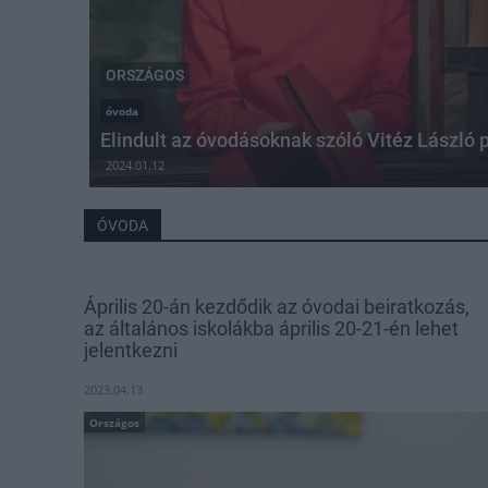
ORSZÁGOS
óvoda
Elindult az óvodásoknak szóló Vitéz László
2024.01.12
ÓVODA
Április 20-án kezdődik az óvodai beiratkozás,
az általános iskolákba április 20-21-én lehet
jelentkezni
2023.04.13
Országos