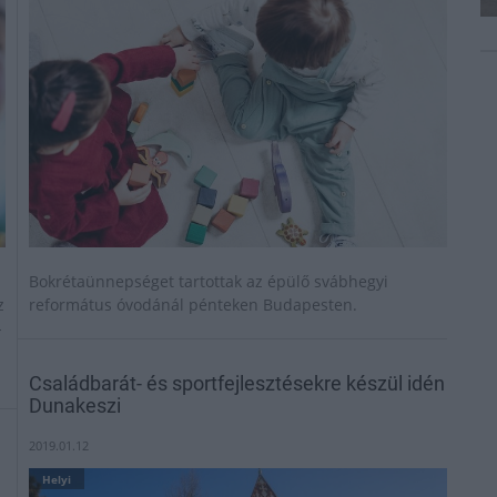
Bokrétaünnepséget tartottak az épülő svábhegyi
z
református óvodánál pénteken Budapesten.
-
Családbarát- és sportfejlesztésekre készül idén
Dunakeszi
2019.01.12
Helyi