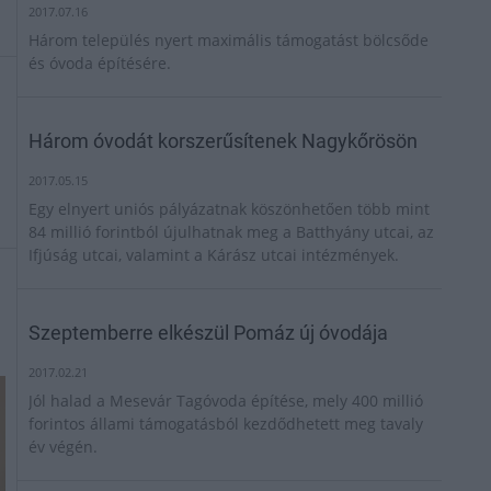
2017.07.16
Három település nyert maximális támogatást bölcsőde
és óvoda építésére.
Három óvodát korszerűsítenek Nagykőrösön
2017.05.15
Egy elnyert uniós pályázatnak köszönhetően több mint
84 millió forintból újulhatnak meg a Batthyány utcai, az
Ifjúság utcai, valamint a Kárász utcai intézmények.
Szeptemberre elkészül Pomáz új óvodája
2017.02.21
Jól halad a Mesevár Tagóvoda építése, mely 400 millió
forintos állami támogatásból kezdődhetett meg tavaly
év végén.