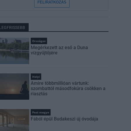
FELIRATKOZÁS
LEGFRISSEBB
Országos
Megérkezett az eső a Duna
vízgyűjtőjére
Helyi
Amire többmillióan vártunk:
szombattól másodfokúra csökken a
riasztás
Pest megye
Fából épül Budakeszi új óvodája