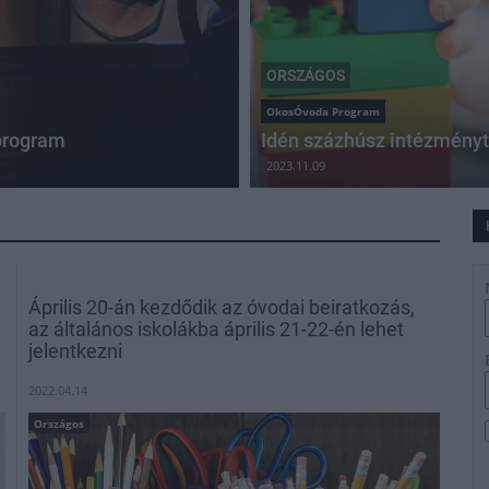
ORSZÁGOS
OkosÓvoda Program
 program
Idén százhúsz intézmény
2023.11.09
Április 20-án kezdődik az óvodai beiratkozás,
az általános iskolákba április 21-22-én lehet
jelentkezni
2022.04.14
Országos