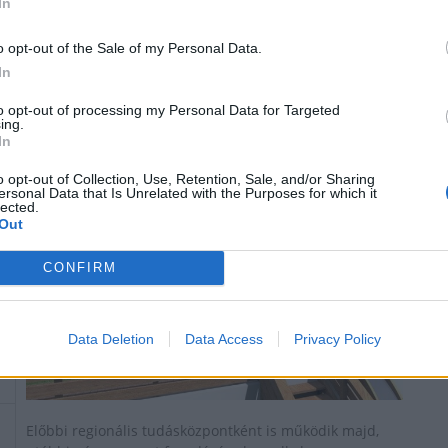
A Csalitos utcai óvoda 7 millió forintból adott át
In
biztonságos eszközökkel felszerelt tornaszobát.
o opt-out of the Sale of my Personal Data.
In
Új iskola és új óvoda épül Fóton
to opt-out of processing my Personal Data for Targeted
ing.
2018.07.30
In
Helyi
o opt-out of Collection, Use, Retention, Sale, and/or Sharing
ersonal Data that Is Unrelated with the Purposes for which it
lected.
Out
CONFIRM
Data Deletion
Data Access
Privacy Policy
Előbbi regionális tudásközpontként is működik majd,