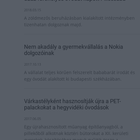
2018.03.15
A zöldmezős beruházásban kialakított intézményben
tizenhatan dolgoznak majd.
Nem akadály a gyermekvállalás a Nokia
dolgozóinak
2017.10.13
A vállalat teljes körűen felszerelt bababarát irodát és
egy óvodát alakított ki budapesti székházában.
Várkastélyként hasznosítják újra a PET-
palackokat a hegyvidéki óvodások
2017.06.05
Egy újrahasznosított műanyag építőanyagból, a
pillekőből alkotnak köztéri bútorokat a XII. kerületi
gyerekek, készítéséhez maguk gyűjtik össze a