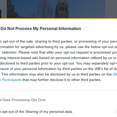
-
Do Not Process My Personal Information
to opt-out of the sale, sharing to third parties, or processing of your per
formation for targeted advertising by us, please use the below opt-out s
r selection. Please note that after your opt-out request is processed y
eing interest-based ads based on personal information utilized by us or
disclosed to third parties prior to your opt-out. You may separately opt-
Az új bölcsőde, óvoda és az új harcművészeti központ
losure of your personal information by third parties on the IAB’s list of
mellett nem hanyagolják el a rendelők felújítását és a
. This information may also be disclosed by us to third parties on the
IA
parkolók építését sem.
Participants
that may further disclose it to other third parties.
.
Megújult tornaszobában játszhatnak a csepeli
l Data Processing Opt Outs
gyerekek
2018.10.13
o opt-out of the Sharing of my personal data.