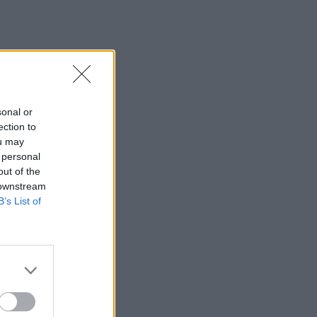
sonal or
ection to
ou may
 personal
out of the
 downstream
B’s List of