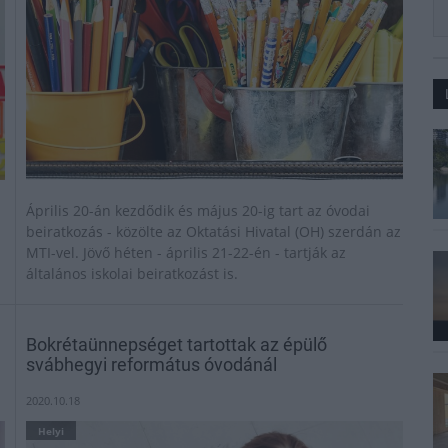
Április 20-án kezdődik és május 20-ig tart az óvodai
beiratkozás - közölte az Oktatási Hivatal (OH) szerdán az
MTI-vel. Jövő héten - április 21-22-én - tartják az
általános iskolai beiratkozást is.
Bokrétaünnepséget tartottak az épülő
svábhegyi református óvodánál
2020.10.18
Helyi