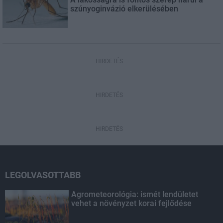
szúnyoginvázió elkerülésében
HIRDETÉS
HIRDETÉS
HIRDETÉS
LEGOLVASOTTABB
Agrometeorológia: ismét lendületet
vehet a növényzet korai fejlődése