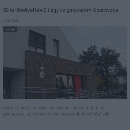
50 férőhellyel bővült egy szigetszentmiklósi óvoda
2016.11.08
Helyi
Hétfőn átadták az Akácliget Óvoda kibővített épületét
Lakihegyen, az intézmény így tagóvodából önállóvá vált.