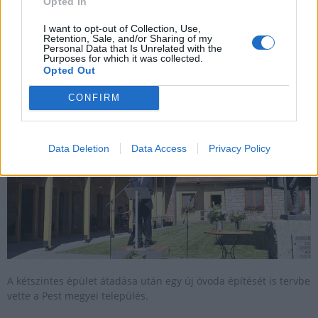
Opted In
I want to opt-out of Collection, Use,
Retention, Sale, and/or Sharing of my
Új közösségi házat avatott Budakalász
Personal Data that Is Unrelated with the
Purposes for which it was collected.
2020.08.22
Opted Out
Helyi
CONFIRM
Data Deletion
Data Access
Privacy Policy
A kétszintes épület átadása után egy új óvoda építését is tervbe
vette a Pest megyei település.