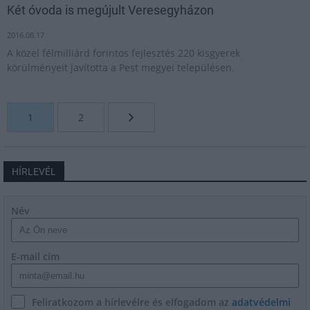
Két óvoda is megújult Veresegyházon
2016.08.17
A közel félmilliárd forintos fejlesztés 220 kisgyerek
körülményeit javította a Pest megyei településen.
1
2
HÍRLEVÉL
Név
E-mail cím
Feliratkozom a hírlevélre és elfogadom az
adatvédelmi