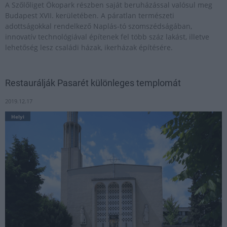
A Szőlőliget Ökopark részben saját beruházással valósul meg
Budapest XVII. kerületében. A páratlan természeti
adottságokkal rendelkező Naplás-tó szomszédságában,
innovatív technológiával építenek fel több száz lakást, illetve
lehetőség lesz családi házak, ikerházak építésére.
Restaurálják Pasarét különleges templomát
2019.12.17
Helyi