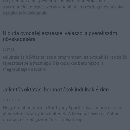
Programban a dél-pesti intézményre: többek között új
szakrendelőt, mozgásszervi-rehabilitációs részleget és hospice
osztályt is kialakítanak.
Újbuda óvodafejlesztéssel válaszol a gyerekszám
növekedésére
2017.06.14
Felújítás és bővítés is lesz a programban, az óvodák és rendelők
fejlesztésébe a most épülő lakóparkok beruházóit is
megpróbálják bevonni.
Jelentős oktatási beruházások indulnak Érden
2017.02.10
Négy ütemben bővül a Batthyány Sportiskola, a munka során
gimnáziumi szárnyat is építenek. A Meseház óvoda a Gábor
utcában ezer négyzetméteres udvart kap.