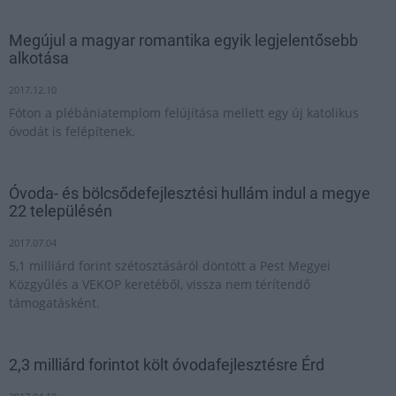
Megújul a magyar romantika egyik legjelentősebb
alkotása
2017.12.10
Fóton a plébániatemplom felújítása mellett egy új katolikus
óvodát is felépítenek.
Óvoda- és bölcsődefejlesztési hullám indul a megye
22 településén
2017.07.04
5,1 milliárd forint szétosztásáról döntött a Pest Megyei
Közgyűlés a VEKOP keretéből, vissza nem térítendő
támogatásként.
2,3 milliárd forintot költ óvodafejlesztésre Érd