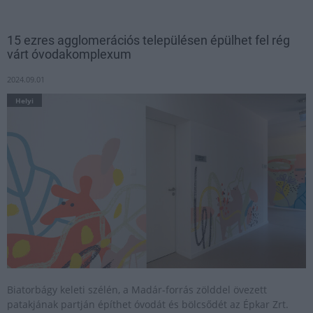
15 ezres agglomerációs településen épülhet fel rég
várt óvodakomplexum
2024.09.01
Helyi
Biatorbágy keleti szélén, a Madár-forrás zölddel övezett
patakjának partján építhet óvodát és bölcsődét az Épkar Zrt.