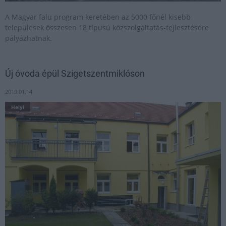
A Magyar falu program keretében az 5000 főnél kisebb
települések összesen 18 típusú közszolgáltatás-fejlesztésére
pályázhatnak.
Új óvoda épül Szigetszentmiklóson
2019.01.14
Helyi