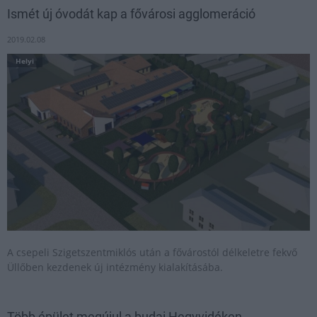
Ismét új óvodát kap a fővárosi agglomeráció
2019.02.08
Helyi
A csepeli Szigetszentmiklós után a fővárostól délkeletre fekvő
Üllőben kezdenek új intézmény kialakításába.
Több épület megújul a budai Hegyvidéken