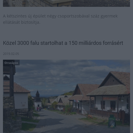
A kétszintes új épület négy csoportszobával száz gyermek
ellátását biztosítja.
Közel 3000 falu startolhat a 150 milliárdos forrásért
2019.02.05
Országos