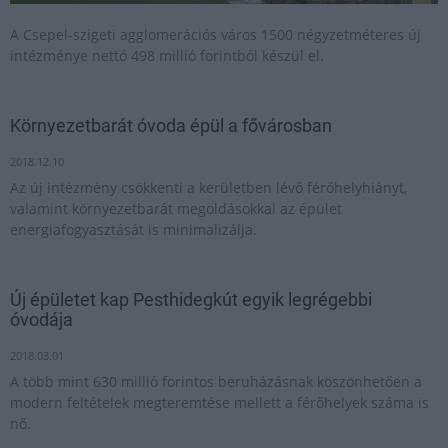
A Csepel-szigeti agglomerációs város 1500 négyzetméteres új
intézménye nettó 498 millió forintból készül el.
Környezetbarát óvoda épül a fővárosban
2018.12.10
Az új intézmény csökkenti a kerületben lévő férőhelyhiányt,
valamint környezetbarát megoldásokkal az épület
energiafogyasztását is minimalizálja.
Új épületet kap Pesthidegkút egyik legrégebbi
óvodája
2018.03.01
A több mint 630 millió forintos beruházásnak köszönhetően a
modern feltételek megteremtése mellett a férőhelyek száma is
nő.