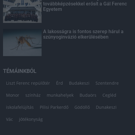
továbbképzésekkel erősít a Gál Ferenc
Egyetem
A lakosságra is fontos szerep hárul a
szúnyoginvázió elkerülésében
TÉMÁINKBÓL
Liszt Ferenc repülőtér
Érd
Budakeszi
Szentendre
Monor
színház
munkahelyek
Budaörs
Cegléd
iskolafelújítás
Pilisi Parkerdő
Gödöllő
Dunakeszi
Vác
jótékonyság