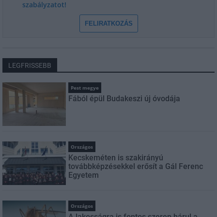
szabályzatot!
FELIRATKOZÁS
LEGFRISSEBB
Pest megye
Fából épül Budakeszi új óvodája
Országos
Kecskeméten is szakirányú
továbbképzésekkel erősít a Gál Ferenc
Egyetem
Országos
A lakosságra is fontos szerep hárul a