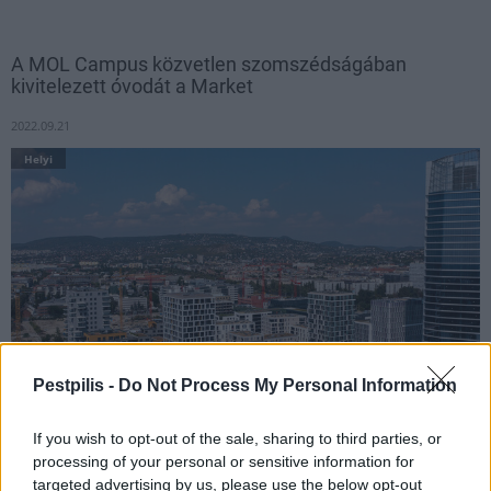
A MOL Campus közvetlen szomszédságában
kivitelezett óvodát a Market
2022.09.21
Helyi
Pestpilis -
Do Not Process My Personal Information
If you wish to opt-out of the sale, sharing to third parties, or
Szűk keretek között kellett újragondolni a 100 fős óvoda
processing of your personal or sensitive information for
működési rendszerét.
targeted advertising by us, please use the below opt-out