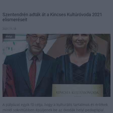
Szentendrén adták át a Kincses Kultúróvoda 2021
elismeréseit
2021.11.18
Helyi
A pályázat egyik fő célja, hogy a kulturális tartalmak és értékek
minél sokrétűbben épüljenek be az óvodák helyi pedagógiai