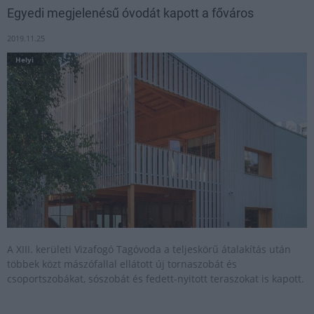
Egyedi megjelenésű óvodát kapott a főváros
2019.11.25
Helyi
A XIII. kerületi Vizafogó Tagóvoda a teljeskörű átalakítás után
többek közt mászófallal ellátott új tornaszobát és
csoportszobákat, sószobát és fedett-nyitott teraszokat is kapott.