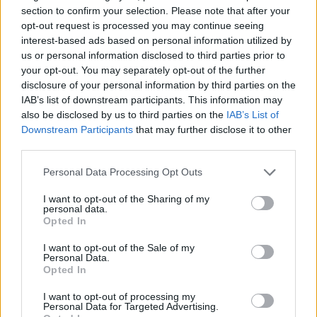
section to confirm your selection. Please note that after your
opt-out request is processed you may continue seeing
Új óvoda és bölcsőde nyílt a Pest és Fejér vármegye
interest-based ads based on personal information utilized by
határán fekvő városban
us or personal information disclosed to third parties prior to
your opt-out. You may separately opt-out of the further
2025.10.31
disclosure of your personal information by third parties on the
IAB’s list of downstream participants. This information may
Helyi
also be disclosed by us to third parties on the
IAB’s List of
Downstream Participants
that may further disclose it to other
third parties.
Personal Data Processing Opt Outs
I want to opt-out of the Sharing of my
personal data.
Opted In
I want to opt-out of the Sale of my
Personal Data.
Opted In
Több mint 150 gyermeknek ad helyet Biatorbágy új, 1153
I want to opt-out of processing my
Personal Data for Targeted Advertising.
négyzetméteres óvoda- és bölcsődeépülete.