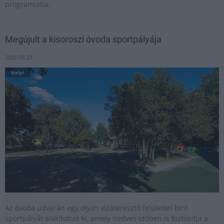
programjába.
Megújult a kisoroszi óvoda sportpályája
2020.09.23
Helyi
Az óvoda udvarán egy olyan vízáteresztő felülettel bíró
sportpályát alakítottak ki, amely nedves időben is biztosítja a