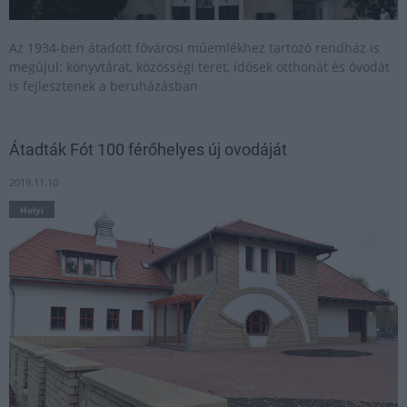
Az 1934-ben átadott fővárosi műemlékhez tartozó rendház is
megújul: könyvtárat, közösségi teret, idősek otthonát és óvodát
is fejlesztenek a beruházásban
Átadták Fót 100 férőhelyes új ovodáját
2019.11.10
Helyi