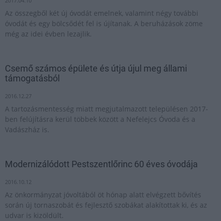
2017.04.10
Az összegből két új óvodát emelnek, valamint négy további
óvodát és egy bölcsődét fel is újítanak. A beruházások zöme
még az idei évben lezajlik.
Csemő számos épülete és útja újul meg állami
támogatásból
2016.12.27
A tartozásmentesség miatt megjutalmazott településen 2017-
ben felújításra kerül többek között a Nefelejcs Óvoda és a
Vadászház is.
Modernizálódott Pestszentlőrinc 60 éves óvodája
2016.10.12
Az önkormányzat jóvoltából öt hónap alatt elvégzett bővítés
során új tornaszobát és fejlesztő szobákat alakítottak ki, és az
udvar is kizöldült.