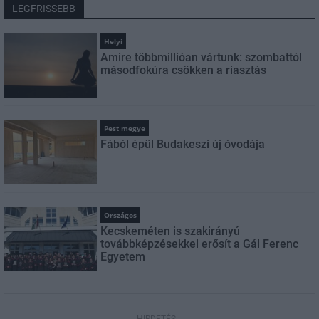
LEGFRISSEBB
Helyi
Amire többmillióan vártunk: szombattól
másodfokúra csökken a riasztás
Pest megye
Fából épül Budakeszi új óvodája
Országos
Kecskeméten is szakirányú
továbbképzésekkel erősít a Gál Ferenc
Egyetem