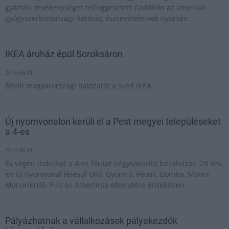
gyártási tevékenységet felfüggesztett Gödöllőn az amerikai
gyógyszerbiztonsági hatóság észrevételeinek nyomán.
IKEA áruház épül Soroksáron
2016.06.01
Bővíti magyarországi hálózatát a svéd IKEA.
Új nyomvonalon kerüli el a Pest megyei településeket
a 4-es
2016.06.01
Év végén indulhat a 4-es főutat négysávosító beruházás. 29 km-
en új nyomvonal létesül Üllő, Gyömrő, Péteri, Gomba, Monor,
Monorierdő, Pilis és Albertirsa elkerülése érdekében.
Pályázhatnak a vállalkozások pályakezdők