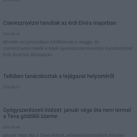
Cseresznyézni tanultak az érdi Elvira majorban
2016.06.14
Minden év júniusában találkoznak a meggy- és
cseresznyetermelők a NAIK Gyümölcstermesztési Kutatóintézet
Érdi Kísérleti Állomásán.
Telkiben tanácskoztak a tejágazat helyzetéről
2016.06.07
Gyógyszerészeti intézet: január vége óta nem termel
a Teva gödöllői üzeme
2016.06.04
Január vége óta a Teva önként, elővigyázatosságból minden