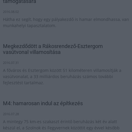
támogatására
2016.08.02
Hátha ez segít, hogy egy pályakezdő is hamar elmondhassa, van
munkahelyi tapasztalatom.
Megkezdődött a Rákosrendező-Esztergom
vasútvonal villamosítása
2016.07.31
A főváros és Esztergom között 51 kilométeren villamosítják a
vasútvonalat, a 33 milliárdos beruházás számos további
fejlesztést tartalmaz.
M4: hamarosan indul az építkezés
2016.07.28
A mintegy 75 km-es szakaszt érintő beruházás két év alatt
készül el, a Szolnok és Fegyvernek közöttit egy évvel később