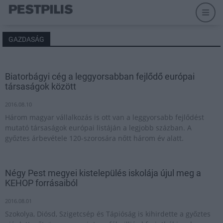
GAZDASÁG
Biatorbágyi cég a leggyorsabban fejlődő európai
társaságok között
2016.08.10
Három magyar vállalkozás is ott van a leggyorsabb fejlődést
mutató társaságok európai listáján a legjobb százban. A
győztes árbevétele 120-szorosára nőtt három év alatt.
Négy Pest megyei kistelepülés iskolája újul meg a
KEHOP forrásaiból
2016.08.01
Szokolya, Diósd, Szigetcsép és Tápióság is kihirdette a győztes