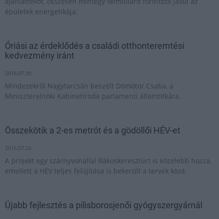
ajánlattevőt, összesen mintegy félmilliárd forintból javul az
épületek energetikája.
Óriási az érdeklődés a családi otthonteremtési
kedvezmény iránt
2016.07.30
Mindezekről Nagytarcsán beszélt Dömötör Csaba, a
Miniszterelnöki Kabinetiroda parlamenti államtitkára.
Összekötik a 2-es metrót és a gödöllői HÉV-et
2016.07.25
A projekt egy szárnyvonallal Rákoskeresztúrt is közelebb hozza,
emellett a HÉV teljes felújítása is bekerült a tervek közé.
Újabb fejlesztés a pilisborosjenői gyógyszergyárnál