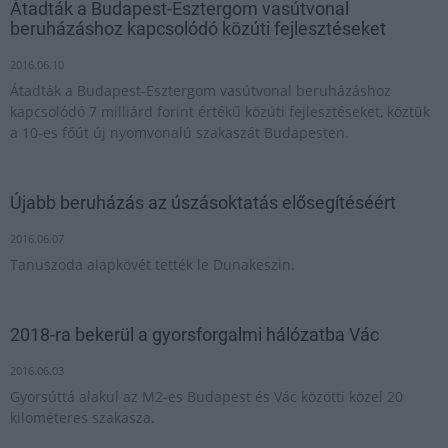
Átadták a Budapest-Esztergom vasútvonal
beruházáshoz kapcsolódó közúti fejlesztéseket
2016.06.10
Átadták a Budapest-Esztergom vasútvonal beruházáshoz
kapcsolódó 7 milliárd forint értékű közúti fejlesztéseket, köztük
a 10-es főút új nyomvonalú szakaszát Budapesten.
Újabb beruházás az úszásoktatás elősegítéséért
2016.06.07
Tanuszoda alapkövét tették le Dunakeszin.
2018-ra bekerül a gyorsforgalmi hálózatba Vác
2016.06.03
Gyorsúttá alakul az M2-es Budapest és Vác közötti közel 20
kilométeres szakasza.