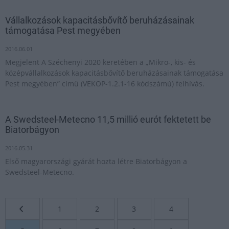
Vállalkozások kapacitásbővítő beruházásainak
támogatása Pest megyében
2016.06.01
Megjelent A Széchenyi 2020 keretében a „Mikro-, kis- és
középvállalkozások kapacitásbővítő beruházásainak támogatása
Pest megyében” című (VEKOP-1.2.1-16 kódszámú) felhívás.
A Swedsteel-Metecno 11,5 millió eurót fektetett be
Biatorbágyon
2016.05.31
Első magyarországi gyárát hozta létre Biatorbágyon a
Swedsteel-Metecno.
1
2
3
4