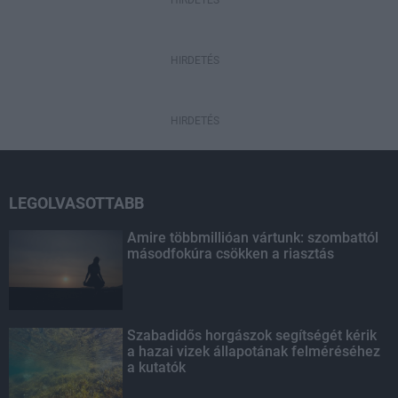
HIRDETÉS
HIRDETÉS
HIRDETÉS
LEGOLVASOTTABB
Amire többmillióan vártunk: szombattól
másodfokúra csökken a riasztás
Szabadidős horgászok segítségét kérik
a hazai vizek állapotának felméréséhez
a kutatók