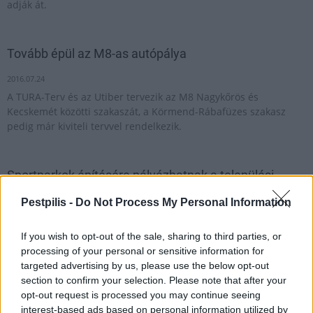
adják át.
Tovább épül az M8-as autópálya
2016.07.24
A TURA-Terv és az Utiber tervezik az M8 Nagykőrös és
Kecskemét közötti szakaszát, a Körmend-Rábafüzes szakasz
pedig már kiviteli tervvel rendelkezik.
Sportparkok építésére pályázhatnak a települési
önkormányzatok
Pestpilis -
Do Not Process My Personal Information
2016.07.09
Az ingyenesen használható szabadtéri létesítmények
If you wish to opt-out of the sale, sharing to third parties, or
létrehozásával a kormány a mindennapos sportolásra kíván
processing of your personal or sensitive information for
ösztönözni.
targeted advertising by us, please use the below opt-out
section to confirm your selection. Please note that after your
opt-out request is processed you may continue seeing
Együttműködés a Szent István Egyetem és a Pilisi
interest-based ads based on personal information utilized by