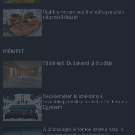
Újabb program segíti a halfogyasztás
népszerűsítését
KIEMELT
Fából épül Budakeszi új óvodája
Kecskeméten is szakirányú
továbbképzésekkel erősít a Gál Ferenc
Egyetem
A lakosságra is fontos szerep hárul a
szúnyoginvázió elkerülésében