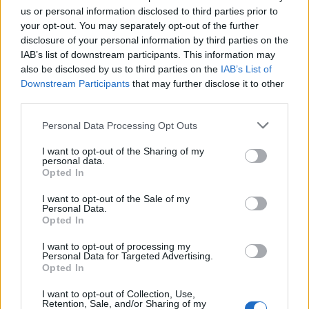
Parkerdő Zrt. között
us or personal information disclosed to third parties prior to
your opt-out. You may separately opt-out of the further
2016.07.06
disclosure of your personal information by third parties on the
Együttműködési keret-megállapodást kötött a Szent István
IAB’s list of downstream participants. This information may
Egyetem és a Pilisi Parkerdő Zrt.
also be disclosed by us to third parties on the
IAB’s List of
Downstream Participants
that may further disclose it to other
third parties.
Fejlesztési megállapodást kötött a Metrans Konténer
Personal Data Processing Opt Outs
Kft. és a csepeli önkormányzat
I want to opt-out of the Sharing of my
2016.07.05
personal data.
Félmilliárd forint értékű közérdekű városfejlesztési
Opted In
támogatással segíti a 21. kerület közlekedésfejlesztését és
I want to opt-out of the Sale of my
gazdaságélénkítését a Metrans Konténer Kft.
Personal Data.
Opted In
I want to opt-out of processing my
Környezetbarátabbá válnak Pécel közintézményei
Personal Data for Targeted Advertising.
Opted In
2016.06.30
Indul a Nyitnikék Óvoda, a Pekáry kastély és a Petőfi Sándor
I want to opt-out of Collection, Use,
Retention, Sale, and/or Sharing of my
Iskola energetikai korszerűsítése a Pest megyei településen,