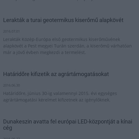
Lerakták a turai geotermikus kiserőmű alapkövét
2016.07.01
Lerakták Közép-Európa első geotermikus kiserőművének
alapkövét a Pest megyei Turán szerdán, a kiserőmű várhatóan
már a jövő évben megkezdi a termelést.
Határidőre kifizetik az agrártámogatásokat
2016.06.30
Határidőre, június 30-ig valamennyi 2015. évi egységes
agrártámogatási kérelmet kifizetnek az igénylőknek.
Dunakeszin avatta fel európai LED-központját a kínai
cég
2016.06.22