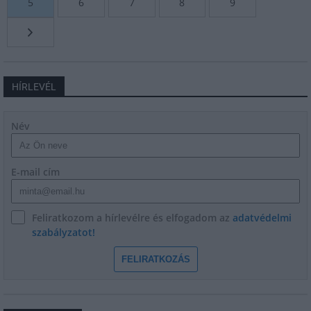
5
6
7
8
9
HÍRLEVÉL
Név
E-mail cím
Feliratkozom a hírlevélre és elfogadom az
adatvédelmi
szabályzatot!
FELIRATKOZÁS