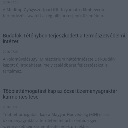
2016.07.13
A Meditop Gyógyszeripari Kft. folyamatos filmbevonó
berendezést avatott a cég pilisborosjenői üzemében.
Budafok-Tétényben terjeszkedett a természetvédelmi
intézet
2016.07.09
A Földművelésügyi Minisztérium háttérintézete Dél-Budán
kapott új irodaházat, mely családbarát fejlesztéseket is
tartalmaz.
Többlettámogatást kap az ócsai üzemanyagraktár
kármentesítése
2016.07.05
Többlettámogatást kap a Magyar Honvédség (MH) ócsai
üzemanyagraktára területén feltárt szénhidrogén-
szennyezettség kármentesítésének projektje.