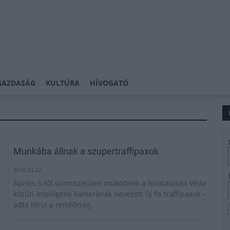
GAZDASÁG
KULTÚRA
HÍVOGATÓ
Munkába állnak a szupertraffipaxok
2016.03.22
Április 5-től üzemszerűen működnek a hivatalosan Véda
közúti intelligens kamerának nevezett új fix traffipaxok –
adta hírül a rendőrség.