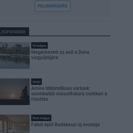
FELIRATKOZÁS
LEGFRISSEBB
Országos
Megérkezett az eső a Duna
vízgyűjtőjére
Helyi
Amire többmillióan vártunk:
szombattól másodfokúra csökken a
riasztás
Pest megye
Fából épül Budakeszi új óvodája