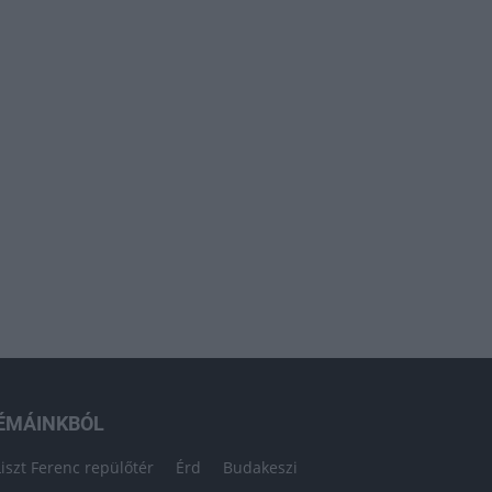
ÉMÁINKBÓL
Liszt Ferenc repülőtér
Érd
Budakeszi