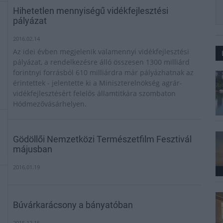
Hihetetlen mennyiségű vidékfejlesztési
pályázat
2016.02.14
Az idei évben megjelenik valamennyi vidékfejlesztési
pályázat, a rendelkezésre álló összesen 1300 milliárd
forintnyi forrásból 610 milliárdra már pályázhatnak az
érintettek - jelentette ki a Miniszterelnökség agrár-
vidékfejlesztésért felelős államtitkára szombaton
Hódmezővásárhelyen.
Gödöllői Nemzetközi Természetfilm Fesztivál
májusban
2016.01.19
Búvárkarácsony a bányatóban
2015.12.15