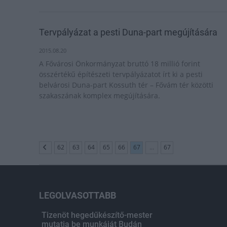
Tervpályázat a pesti Duna-part megújítására
2015.08.20
A Fővárosi Önkormányzat bruttó 18 millió forint
összértékű építészeti tervpályázatot írt ki a pesti
belvárosi Duna-part Kossuth tér – Fővám tér közötti
szakaszának komplex megújítására.
62
63
64
65
66
67
...
67
LEGOLVASOTTABB
Tizenöt hegedűkészítő-mester
mutatja be munkáját Budán