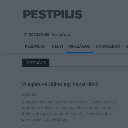
2026.08.09, Vasárnap
KEZDŐLAP
HELYI
ORSZÁGOS
FÓKUSZBAN
ORSZÁGOS
Világhírűvé válhat egy hazai kilátó
2016.03.24
Rangos nemzetközi díjra esélyes a Galya-kilátó: az
építmény bekerült a legnagyobb amerikai online
építészmagazin, az Architizer éves versenyébe
Renováció kategóriában.